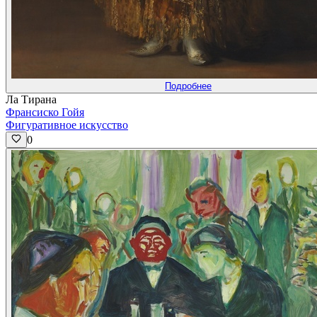
Подробнее
Ла Тирана
Франсиско Гойя
Фигуративное искусство
0