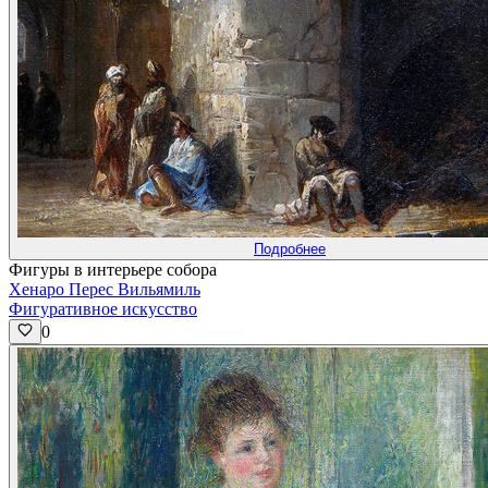
Подробнее
Фигуры в интерьере собора
Хенаро Перес Вильямиль
Фигуративное искусство
0