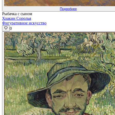
Подробнее
Рыбачка с сыном
Хоакин Соролья
Фигуративное искусство
0