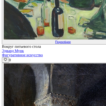
Подробнее
Вокруг питьевого стола
Эдвард Мунк
Фигуративное искусство
0