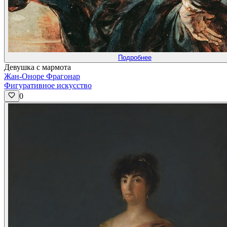
Подробнее
Девушка с мармота
Жан-Оноре Фрагонар
Фигуративное искусство
0