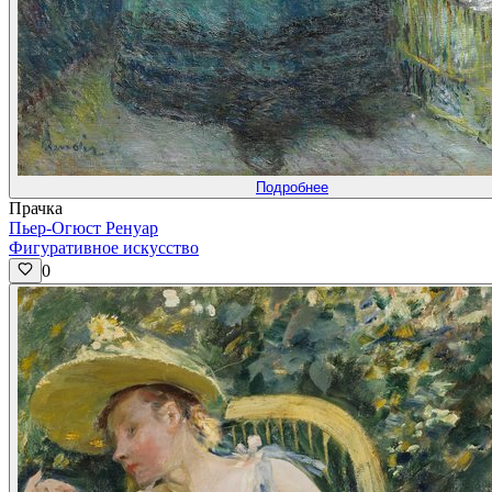
Подробнее
Прачка
Пьер-Огюст Ренуар
Фигуративное искусство
0