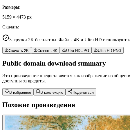
Размеры
:
5159
×
4473
px
Скачать
:
Загрузки 2K бесплатны. Файлы 4K и Ultra HD используют 
Скачать 2K
Скачать 4K
Ultra HD JPG
Ultra HD PNG
Public domain download summary
Это произведение предоставляется как изображение из общест
доступны за кредиты.
В избранное
В коллекцию
Поделиться
Похожие произведения