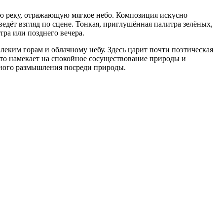
ую реку, отражающую мягкое небо. Композиция искусно
едёт взгляд по сцене. Тонкая, приглушённая палитра зелёных,
ра или позднего вечера.
леким горам и облачному небу. Здесь царит почти поэтическая
что намекает на спокойное сосуществование природы и
йного размышления посреди природы.