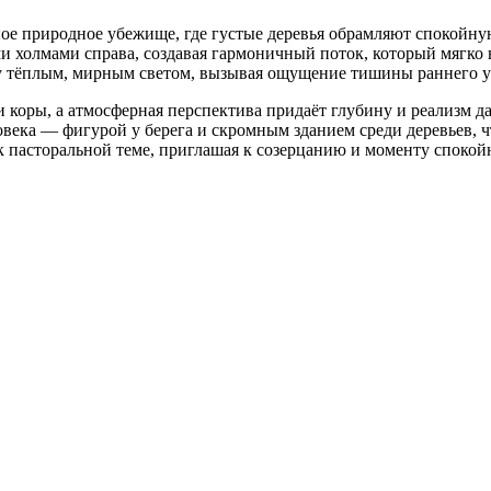
ное природное убежище, где густые деревья обрамляют спокойн
и холмами справа, создавая гармоничный поток, который мягко в
у тёплым, мирным светом, вызывая ощущение тишины раннего ут
 коры, а атмосферная перспектива придаёт глубину и реализм да
века — фигурой у берега и скромным зданием среди деревьев, 
к пасторальной теме, приглашая к созерцанию и моменту споко