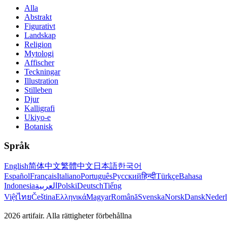
Alla
Abstrakt
Figurativt
Landskap
Religion
Mytologi
Affischer
Teckningar
Illustration
Stilleben
Djur
Kalligrafi
Ukiyo-e
Botanisk
Språk
English
简体中文
繁體中文
日本語
한국어
Español
Français
Italiano
Português
Русский
हिन्दी
Türkçe
Bahasa
Indonesia
العربية
Polski
Deutsch
Tiếng
Việt
ไทย
Čeština
Ελληνικά
Magyar
Română
Svenska
Norsk
Dansk
Neder
2026
artifair.
Alla rättigheter förbehållna