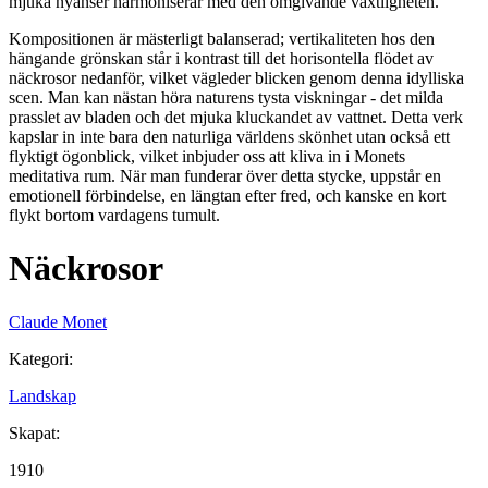
mjuka nyanser harmoniserar med den omgivande växtligheten.
Kompositionen är mästerligt balanserad; vertikaliteten hos den
hängande grönskan står i kontrast till det horisontella flödet av
näckrosor nedanför, vilket vägleder blicken genom denna idylliska
scen. Man kan nästan höra naturens tysta viskningar - det milda
prasslet av bladen och det mjuka kluckandet av vattnet. Detta verk
kapslar in inte bara den naturliga världens skönhet utan också ett
flyktigt ögonblick, vilket inbjuder oss att kliva in i Monets
meditativa rum. När man funderar över detta stycke, uppstår en
emotionell förbindelse, en längtan efter fred, och kanske en kort
flykt bortom vardagens tumult.
Näckrosor
Claude Monet
Kategori
:
Landskap
Skapat
:
1910