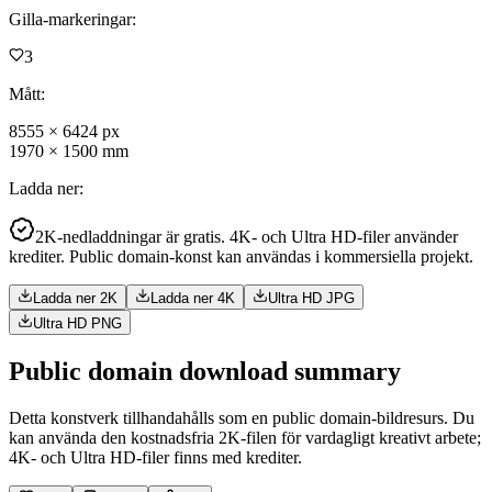
Gilla-markeringar
:
3
Mått
:
8555
×
6424
px
1970
×
1500
mm
Ladda ner
:
2K-nedladdningar är gratis. 4K- och Ultra HD-filer använder
krediter. Public domain-konst kan användas i kommersiella projekt.
Ladda ner 2K
Ladda ner 4K
Ultra HD JPG
Ultra HD PNG
Public domain download summary
Detta konstverk tillhandahålls som en public domain-bildresurs. Du
kan använda den kostnadsfria 2K-filen för vardagligt kreativt arbete;
4K- och Ultra HD-filer finns med krediter.