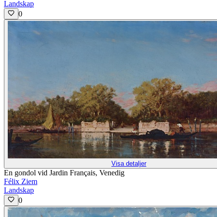
Landskap
0
Visa detaljer
En gondol vid Jardin Français, Venedig
Félix Ziem
Landskap
0