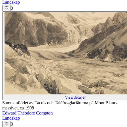
Landskap
0
Visa detaljer
Sammanflödet av Tacul- och Talèfre-glaciärerna på Mont Blanc-
massivet, ca 1908
Edward Theodore Compton
Landskap
0