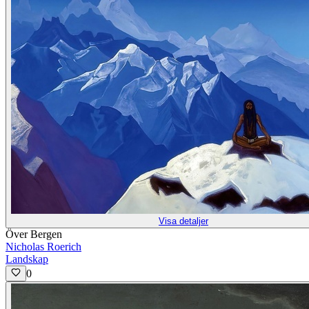
Visa detaljer
Över Bergen
Nicholas Roerich
Landskap
0