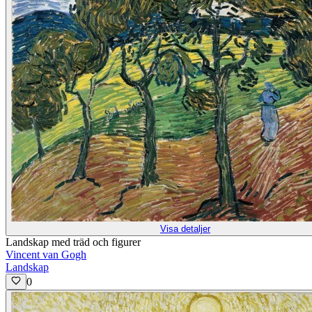
Visa detaljer
Landskap med träd och figurer
Vincent van Gogh
Landskap
0