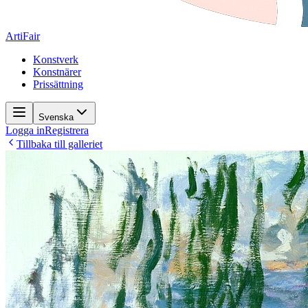
ArtiFair
Konstverk
Konstnärer
Prissättning
Svenska
Logga in
Registrera
Tillbaka till galleriet