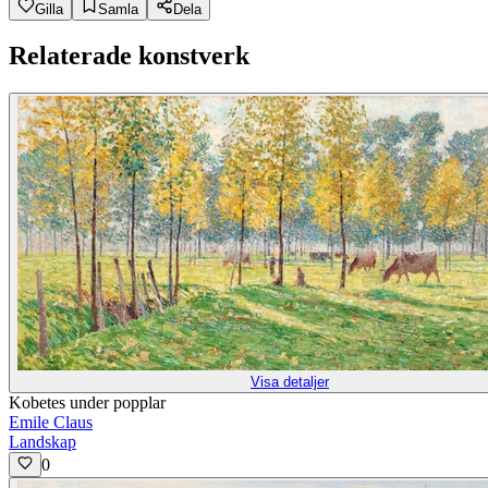
Gilla
Samla
Dela
Relaterade konstverk
Visa detaljer
Kobetes under popplar
Emile Claus
Landskap
0