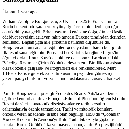
about 1 year ago
William-Adolphe Bouguereau, 30 Kasım 1825'te Fransa'nın La
Rochelle kentinde şarap ve zeytinyağı tüccarı bir ailenin çocuğu
olarak dünyaya geldi. Erken yaşamı, kendisine doğa, din ve klasik
edebiyat sevgisini aşılayan rahip amcası Eugène tarafından derinden
şekillendi. Başlangıçta aile şirketine katılması düşünülse de,
Bouguereau'nun sanatsal eğilimleri genç yaştan itibaren belirgindi.
İlk resmi sanat eğitimini Pons'taki bir Katolik kolejinde Ingres'in
öğrencisi olan Louis Sage'den aldı ve daha sonra Bordeaux'daki
Belediye Resim ve Çizim Okulu'na devam etti. Bir dükkan asistanı
olarak özenle çalışarak ve litografileri elle renklendirerek, Mart
1846'da Paris'e giderek sanat tutkusunun peşinden gitmek için
yeterli parayı biriktirdi ve zanaatında ustalaşma arzusuyla hareket
etti.
Paris'te Bouguereau, prestijli École des Beaux-Arts'ta akademik
eğitime kendini adadı ve François-Édouard Picot'nun öğrencisi oldu.
Resmi derslerini anatomik diseksiyonlar ve tarihi kostüm
çalışmalarıyla özenle tamamladı. Tarihi ve mitolojik konulara
öncelik veren akademik üsluba olan bağlılığı, 1850'de "Çobanlar
Araxes Kıyılarında Zenobia'yı Bulur" adlı tablosuyla gıpta ile
bakılan Roma Ödülü'nü kazanmasıyla sonuçlandı. Bu prestijli ödül