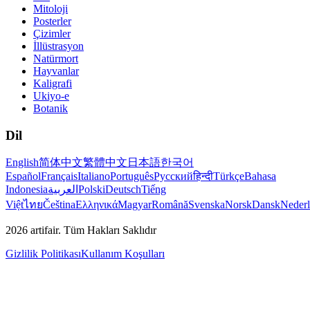
Mitoloji
Posterler
Çizimler
İllüstrasyon
Natürmort
Hayvanlar
Kaligrafi
Ukiyo-e
Botanik
Dil
English
简体中文
繁體中文
日本語
한국어
Español
Français
Italiano
Português
Русский
हिन्दी
Türkçe
Bahasa
Indonesia
العربية
Polski
Deutsch
Tiếng
Việt
ไทย
Čeština
Ελληνικά
Magyar
Română
Svenska
Norsk
Dansk
Neder
2026
artifair.
Tüm Hakları Saklıdır
Gizlilik Politikası
Kullanım Koşulları