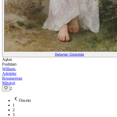
Detayları Görüntüle
Aşkın
Fısıltıları
William-
Adolphe
Bouguereau
Mitoloji
2
Önceki
1
2
3