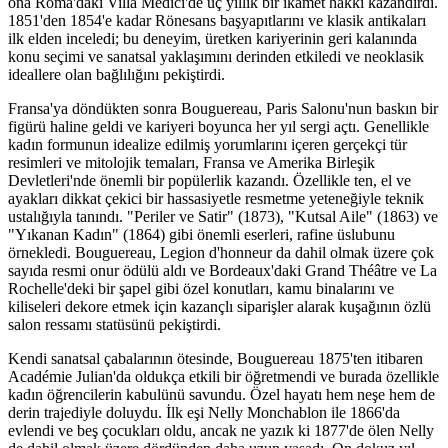
ona Roma'daki Villa Medici'de üç yıllık bir ikamet hakkı kazandırdı.
1851'den 1854'e kadar Rönesans başyapıtlarını ve klasik antikaları
ilk elden inceledi; bu deneyim, üretken kariyerinin geri kalanında
konu seçimi ve sanatsal yaklaşımını derinden etkiledi ve neoklasik
ideallere olan bağlılığını pekiştirdi.
Fransa'ya döndükten sonra Bouguereau, Paris Salonu'nun baskın bir
figürü haline geldi ve kariyeri boyunca her yıl sergi açtı. Genellikle
kadın formunun idealize edilmiş yorumlarını içeren gerçekçi tür
resimleri ve mitolojik temaları, Fransa ve Amerika Birleşik
Devletleri'nde önemli bir popülerlik kazandı. Özellikle ten, el ve
ayakları dikkat çekici bir hassasiyetle resmetme yeteneğiyle teknik
ustalığıyla tanındı. "Periler ve Satir" (1873), "Kutsal Aile" (1863) ve
"Yıkanan Kadın" (1864) gibi önemli eserleri, rafine üslubunu
örnekledi. Bouguereau, Legion d'honneur da dahil olmak üzere çok
sayıda resmi onur ödülü aldı ve Bordeaux'daki Grand Théâtre ve La
Rochelle'deki bir şapel gibi özel konutları, kamu binalarını ve
kiliseleri dekore etmek için kazançlı siparişler alarak kuşağının özlü
salon ressamı statüsünü pekiştirdi.
Kendi sanatsal çabalarının ötesinde, Bouguereau 1875'ten itibaren
Académie Julian'da oldukça etkili bir öğretmendi ve burada özellikle
kadın öğrencilerin kabulünü savundu. Özel hayatı hem neşe hem de
derin trajediyle doluydu. İlk eşi Nelly Monchablon ile 1866'da
evlendi ve beş çocukları oldu, ancak ne yazık ki 1877'de ölen Nelly