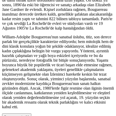
de dahil olmak üzere dördünden daha uzun yaşadı. On dokuz yıl
sonra, 1896'da eski bir öğrencisi ve sanatçı arkadaşı olan Elizabeth
Jane Gardner ile evlendi. Kişisel zorluklara rağmen, Bouguereau
inanılmaz derecede üretken kaldı, genellikle şafaktan alacakaranlığa
kadar resim yaptı ve tahmini 822 bilinen tabloyu tamamladı. Paris'te
ve çok sevdiği La Rochelle'de evleri ve stüdyoları vardı ve 19
Ağustos 1905'te La Rochelle'de kalp hastalığından öldü.
William-Adolphe Bouguereau'nun sanatsal üslubu, titiz, son derece
parlak bir gerçekçilikle karakterize ediliyordu; hem mitolojik hem de
dini klasik konulara yoğun bir şekilde odaklanıyor, idealize edilmiş
kadın çıplaklığına belirgin bir vurgu yapıyordu. Yöntemi, ayrıntılı
hazırlık çalışmaları ve yağlı boya eskizleri içeriyordu ve bu da
pürüzsüz, neredeyse fotoğrafik bir bitişle sonuçlanıyordu. Yaşamı
boyunca büyük bir popülerlik ve ticari başarı elde etmesine rağmen,
geleneksel akademik yaklaşımı, üyeleri genellikle çalışmalarını
küçümseyen gelişmekte olan İzlenimci hareketle keskin bir tezat
oluşturuyordu. Sonuç olarak, yirminci yüzyılın başlarında, sanatsal
zevkler modernizme kaydıkça Bouguereau'nun sanatı halkın
gözünden düştü. Ancak, 1980'lerde figür resmine olan ilginin önemli
ölçüde canlanması, katkılarının yeniden keşfedilmesine ve eleştirel
olarak yeniden değerlendirilmesine yol açarak, 19. yüzyılın seçkin
bir akademik ressamı olarak teknik parlaklığını ve kalıcı etkisini
kabul etti.