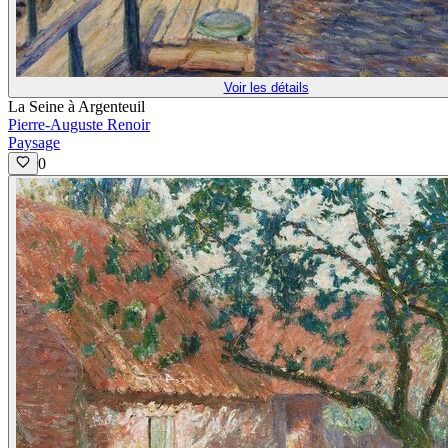
Voir les détails
La Seine à Argenteuil
Pierre-Auguste Renoir
Paysage
0