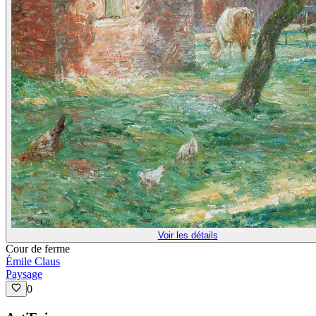
Voir les détails
Cour de ferme
Émile Claus
Paysage
0