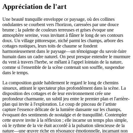
Appréciation de l'art
Une beauté tranquille enveloppe ce paysage, où des collines
ondulantes se courbent vers l'horizon, caressées par une douce
brume ; la palette de couleurs terreuses et grises évoque une
atmosphère sereine, vous invitant à flâner le long de ses contours
doux. Un village pittoresque, niché parmi les champs, arbore des
cottages rustiques, leurs toits de chaume se fondent
harmonieusement dans le paysage—un témoignage du savoir-faire
humain dans un cadre naturel. On peut presque entendre le murmure
du vent à travers l'herbe, se mêlant à l'appel lointain de la nature,
comme si l'ensemble de la scène contenait son souffle, suspendue
dans le temps.
La composition guide habilement le regard le long de chemins
sinueux, attirant le spectateur plus profondément dans la scène. La
disposition des cottages et de leur environnement crée une
profondeur charmante, un subtil jeu entre le premier plan et l'arrière-
plan qui invite à l'exploration. Le coup de pinceau de l’artiste
capture l'essence délicate de la lumière dansante sur les champs,
évoquant des sentiments de nostalgie et de tranquillité. Contempler
cette œuvre invite à la réflexion ; elle incarne un temps plus simple,
où le rythme de la vie était accordé à la pulsation silencieuse de la
nature—une œuvre riche en résonance émotionnelle, incarnant non