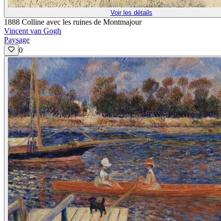
Voir les détails
1888 Colline avec les ruines de Montmajour
Vincent van Gogh
Paysage
0