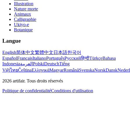
Illustration
Nature morte
Animaux
Calligraphie
Ukiyo-e
Botanique
Langue
English
简体中文
繁體中文
日本語
한국어
Español
Français
Italiano
Português
Русский
हिन्दी
Türkçe
Bahasa
Indonesia
العربية
Polski
Deutsch
Tiếng
Việt
ไทย
Čeština
Ελληνικά
Magyar
Română
Svenska
Norsk
Dansk
Neder
2026
artifair.
Tous droits réservés
Politique de confidentialité
Conditions d'utilisation