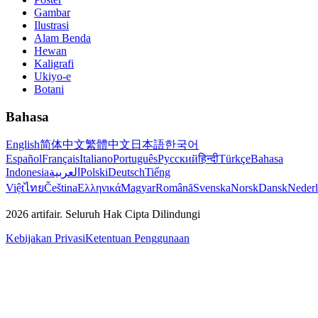
Gambar
Ilustrasi
Alam Benda
Hewan
Kaligrafi
Ukiyo-e
Botani
Bahasa
English
简体中文
繁體中文
日本語
한국어
Español
Français
Italiano
Português
Русский
हिन्दी
Türkçe
Bahasa
Indonesia
العربية
Polski
Deutsch
Tiếng
Việt
ไทย
Čeština
Ελληνικά
Magyar
Română
Svenska
Norsk
Dansk
Neder
2026
artifair.
Seluruh Hak Cipta Dilindungi
Kebijakan Privasi
Ketentuan Penggunaan