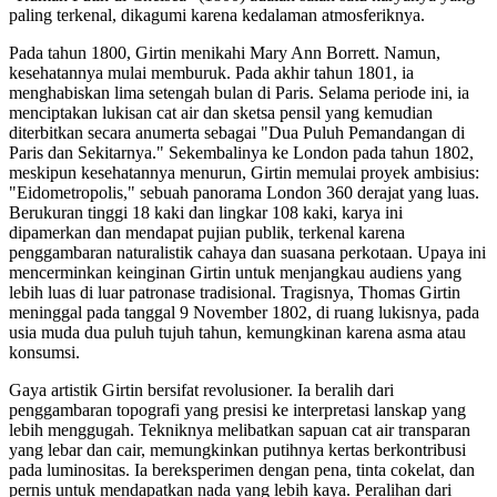
paling terkenal, dikagumi karena kedalaman atmosferiknya.
Pada tahun 1800, Girtin menikahi Mary Ann Borrett. Namun,
kesehatannya mulai memburuk. Pada akhir tahun 1801, ia
menghabiskan lima setengah bulan di Paris. Selama periode ini, ia
menciptakan lukisan cat air dan sketsa pensil yang kemudian
diterbitkan secara anumerta sebagai "Dua Puluh Pemandangan di
Paris dan Sekitarnya." Sekembalinya ke London pada tahun 1802,
meskipun kesehatannya menurun, Girtin memulai proyek ambisius:
"Eidometropolis," sebuah panorama London 360 derajat yang luas.
Berukuran tinggi 18 kaki dan lingkar 108 kaki, karya ini
dipamerkan dan mendapat pujian publik, terkenal karena
penggambaran naturalistik cahaya dan suasana perkotaan. Upaya ini
mencerminkan keinginan Girtin untuk menjangkau audiens yang
lebih luas di luar patronase tradisional. Tragisnya, Thomas Girtin
meninggal pada tanggal 9 November 1802, di ruang lukisnya, pada
usia muda dua puluh tujuh tahun, kemungkinan karena asma atau
konsumsi.
Gaya artistik Girtin bersifat revolusioner. Ia beralih dari
penggambaran topografi yang presisi ke interpretasi lanskap yang
lebih menggugah. Tekniknya melibatkan sapuan cat air transparan
yang lebar dan cair, memungkinkan putihnya kertas berkontribusi
pada luminositas. Ia bereksperimen dengan pena, tinta cokelat, dan
pernis untuk mendapatkan nada yang lebih kaya. Peralihan dari