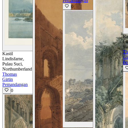
Pemandangan
0
Ka
Li
St
Lihat Detail
Th
Kastil
Gi
Lindisfarne,
Pe
Pulau Suci,
Northumberland
Thomas
Girtin
Pemandangan
0