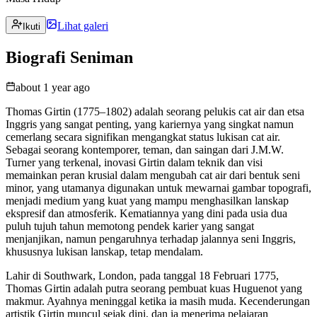
Lihat galeri
Ikuti
Biografi Seniman
about 1 year ago
Thomas Girtin (1775–1802) adalah seorang pelukis cat air dan etsa
Inggris yang sangat penting, yang kariernya yang singkat namun
cemerlang secara signifikan mengangkat status lukisan cat air.
Sebagai seorang kontemporer, teman, dan saingan dari J.M.W.
Turner yang terkenal, inovasi Girtin dalam teknik dan visi
memainkan peran krusial dalam mengubah cat air dari bentuk seni
minor, yang utamanya digunakan untuk mewarnai gambar topografi,
menjadi medium yang kuat yang mampu menghasilkan lanskap
ekspresif dan atmosferik. Kematiannya yang dini pada usia dua
puluh tujuh tahun memotong pendek karier yang sangat
menjanjikan, namun pengaruhnya terhadap jalannya seni Inggris,
khususnya lukisan lanskap, tetap mendalam.
Lahir di Southwark, London, pada tanggal 18 Februari 1775,
Thomas Girtin adalah putra seorang pembuat kuas Huguenot yang
makmur. Ayahnya meninggal ketika ia masih muda. Kecenderungan
artistik Girtin muncul sejak dini, dan ia menerima pelajaran