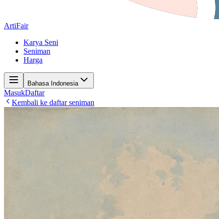
ArtiFair
Karya Seni
Seniman
Harga
Bahasa Indonesia
Masuk
Daftar
Kembali ke daftar seniman