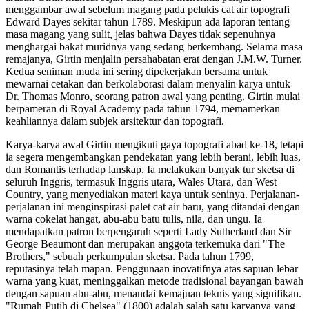
menggambar awal sebelum magang pada pelukis cat air topografi
Edward Dayes sekitar tahun 1789. Meskipun ada laporan tentang
masa magang yang sulit, jelas bahwa Dayes tidak sepenuhnya
menghargai bakat muridnya yang sedang berkembang. Selama masa
remajanya, Girtin menjalin persahabatan erat dengan J.M.W. Turner.
Kedua seniman muda ini sering dipekerjakan bersama untuk
mewarnai cetakan dan berkolaborasi dalam menyalin karya untuk
Dr. Thomas Monro, seorang patron awal yang penting. Girtin mulai
berpameran di Royal Academy pada tahun 1794, memamerkan
keahliannya dalam subjek arsitektur dan topografi.
Karya-karya awal Girtin mengikuti gaya topografi abad ke-18, tetapi
ia segera mengembangkan pendekatan yang lebih berani, lebih luas,
dan Romantis terhadap lanskap. Ia melakukan banyak tur sketsa di
seluruh Inggris, termasuk Inggris utara, Wales Utara, dan West
Country, yang menyediakan materi kaya untuk seninya. Perjalanan-
perjalanan ini menginspirasi palet cat air baru, yang ditandai dengan
warna cokelat hangat, abu-abu batu tulis, nila, dan ungu. Ia
mendapatkan patron berpengaruh seperti Lady Sutherland dan Sir
George Beaumont dan merupakan anggota terkemuka dari "The
Brothers," sebuah perkumpulan sketsa. Pada tahun 1799,
reputasinya telah mapan. Penggunaan inovatifnya atas sapuan lebar
warna yang kuat, meninggalkan metode tradisional bayangan bawah
dengan sapuan abu-abu, menandai kemajuan teknis yang signifikan.
"Rumah Putih di Chelsea" (1800) adalah salah satu karyanya yang