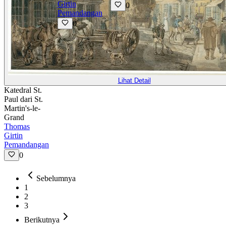
Girtin
0
Pemandangan
0
Lihat Detail
Katedral St.
Paul dari St.
Martin's-le-
Grand
Thomas
Girtin
Pemandangan
0
Sebelumnya
1
2
3
Berikutnya