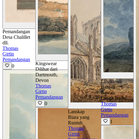
Lihat Detail
Pemandangan
Desa Chalillet
dll.
Thomas
Girtin
Lihat Detail
Pemandangan
Kingswear
0
Dilihat dari
Dartmouth,
Devon
Lingkaran
Thomas
Batu di
Girtin
Bawah
Pemandangan
Langit Badai
0
Thomas
Girtin
Lanskap
Pemandangan
Biara yang
1
Runtuh
Thomas
Girtin