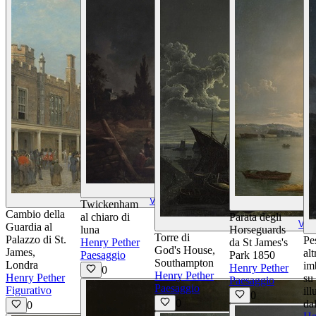
Visualizza Dettagli
Visualizza Dettagli
Twickenham
Cambio della
al chiaro di
Parata degli
Visu
Guardia al
luna
Horseguards
Torre di
Palazzo di St.
Pe
Henry Pether
da St James's
God's House,
James,
alt
Paesaggio
Park 1850
Southampton
Londra
im
Henry Pether
0
Henry Pether
Henry Pether
su
Paesaggio
Paesaggio
Figurativo
il
0
0
da
0