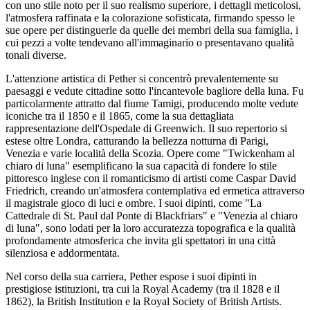
con uno stile noto per il suo realismo superiore, i dettagli meticolosi,
l'atmosfera raffinata e la colorazione sofisticata, firmando spesso le
sue opere per distinguerle da quelle dei membri della sua famiglia, i
cui pezzi a volte tendevano all'immaginario o presentavano qualità
tonali diverse.
L'attenzione artistica di Pether si concentrò prevalentemente su
paesaggi e vedute cittadine sotto l'incantevole bagliore della luna. Fu
particolarmente attratto dal fiume Tamigi, producendo molte vedute
iconiche tra il 1850 e il 1865, come la sua dettagliata
rappresentazione dell'Ospedale di Greenwich. Il suo repertorio si
estese oltre Londra, catturando la bellezza notturna di Parigi,
Venezia e varie località della Scozia. Opere come "Twickenham al
chiaro di luna" esemplificano la sua capacità di fondere lo stile
pittoresco inglese con il romanticismo di artisti come Caspar David
Friedrich, creando un'atmosfera contemplativa ed ermetica attraverso
il magistrale gioco di luci e ombre. I suoi dipinti, come "La
Cattedrale di St. Paul dal Ponte di Blackfriars" e "Venezia al chiaro
di luna", sono lodati per la loro accuratezza topografica e la qualità
profondamente atmosferica che invita gli spettatori in una città
silenziosa e addormentata.
Nel corso della sua carriera, Pether espose i suoi dipinti in
prestigiose istituzioni, tra cui la Royal Academy (tra il 1828 e il
1862), la British Institution e la Royal Society of British Artists.