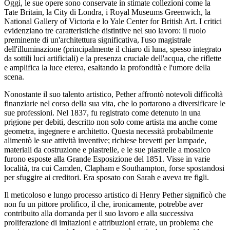
Oggi, le sue opere sono conservate in stimate collezioni come la
Tate Britain, la City di Londra, i Royal Museums Greenwich, la
National Gallery of Victoria e lo Yale Center for British Art. I critici
evidenziano tre caratteristiche distintive nel suo lavoro: il ruolo
preminente di un'architettura significativa, l'uso magistrale
dell'illuminazione (principalmente il chiaro di luna, spesso integrato
da sottili luci artificiali) e la presenza cruciale dell'acqua, che riflette
e amplifica la luce eterea, esaltando la profondità e l'umore della
scena.
Nonostante il suo talento artistico, Pether affrontò notevoli difficoltà
finanziarie nel corso della sua vita, che lo portarono a diversificare le
sue professioni. Nel 1837, fu registrato come detenuto in una
prigione per debiti, descritto non solo come artista ma anche come
geometra, ingegnere e architetto. Questa necessità probabilmente
alimentò le sue attività inventive; richiese brevetti per lampade,
materiali da costruzione e piastrelle, e le sue piastrelle a mosaico
furono esposte alla Grande Esposizione del 1851. Visse in varie
località, tra cui Camden, Clapham e Southampton, forse spostandosi
per sfuggire ai creditori. Era sposato con Sarah e aveva tre figli.
Il meticoloso e lungo processo artistico di Henry Pether significò che
non fu un pittore prolifico, il che, ironicamente, potrebbe aver
contribuito alla domanda per il suo lavoro e alla successiva
proliferazione di imitazioni e attribuzioni errate, un problema che