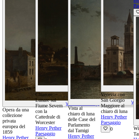
He
Pa
Visualizza Dettagli
Chiarore
Venezia con
Lunare sul
San Giorgio
Visu
Visualizza Dettagli
Fiume Severn
Maggiore al
Vista al
Opera da una
con la
chiaro di luna
chiaro di luna
collezione
Cattedrale di
Henry Pether
delle Case del
privata
Worcester
Paesaggio
Parlamento
europea del
Henry Pether
Wi
0
dal Tamigi
1859
Paesaggio
Ta
Henry Pether
Henry Pether