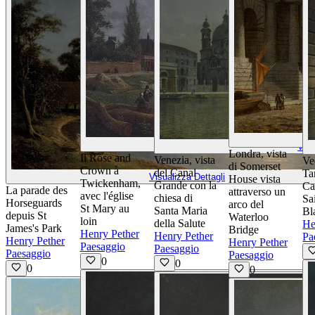
Visualizza Dettagli
Visu
Londra, vista
Il Rose and
Venezia, vista
Ve
di Somerset
Crown à
del Canal
Ta
Visualizza Dettagli
House vista
Twickenham,
Grande con la
Ca
La parade des
attraverso un
avec l'église
chiesa di
Sa
Horseguards
arco del
St Mary au
Santa Maria
Bl
depuis St
Waterloo
loin
della Salute
He
James's Park
Bridge
Henry Pether
Henry Pether
Pa
Henry Pether
Henry Pether
Paesaggio
Paesaggio
Paesaggio
Paesaggio
0
0
0
0