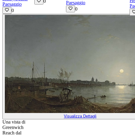
He
0
Paesaggio
Paesaggio
Pa
0
0
Visualizza Dettagli
Una vista di
Greenwich
Reach dal