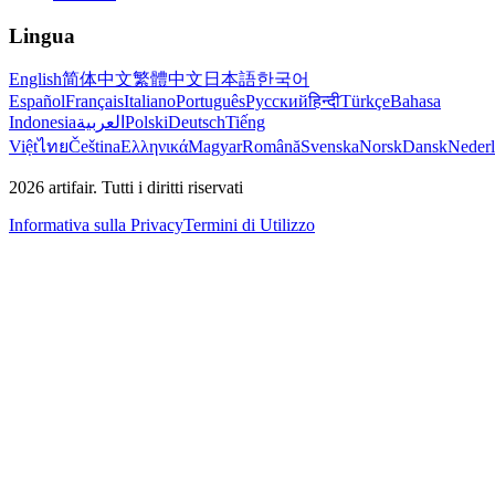
Lingua
English
简体中文
繁體中文
日本語
한국어
Español
Français
Italiano
Português
Русский
हिन्दी
Türkçe
Bahasa
Indonesia
العربية
Polski
Deutsch
Tiếng
Việt
ไทย
Čeština
Ελληνικά
Magyar
Română
Svenska
Norsk
Dansk
Neder
2026
artifair.
Tutti i diritti riservati
Informativa sulla Privacy
Termini di Utilizzo