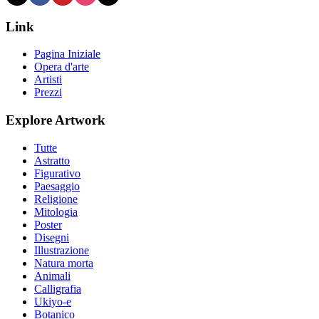
Link
Pagina Iniziale
Opera d'arte
Artisti
Prezzi
Explore Artwork
Tutte
Astratto
Figurativo
Paesaggio
Religione
Mitologia
Poster
Disegni
Illustrazione
Natura morta
Animali
Calligrafia
Ukiyo-e
Botanico