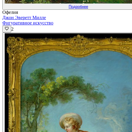
Подробнее
Офелия
Джон Эверетт Милле
Фигуративное искусство
2