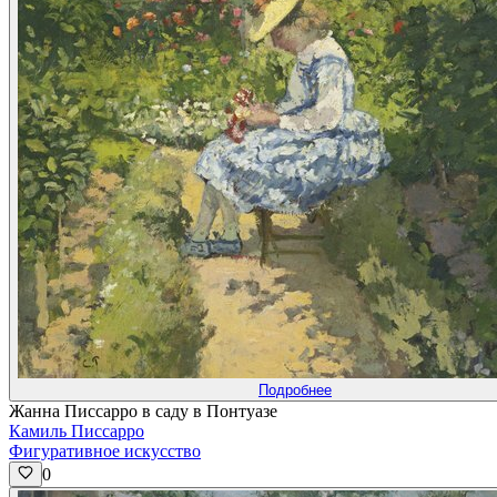
Подробнее
Жанна Писсарро в саду в Понтуазе
Камиль Писсарро
Фигуративное искусство
0