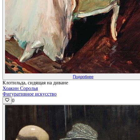
Подробнее
Клотильда, сидящая на диване
Хоакин Соролья
Фигуративное искусство
0