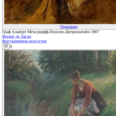
Подробнее
Граф Альберт Менсдорфф-Пуилли-Дитрихштайн 1907
Филип де Ласло
Фигуративное искусство
0