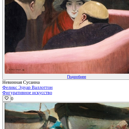
Подробнее
Невинная Сусанна
Феликс Эдуар Валлоттон
Фигуративное искусство
0