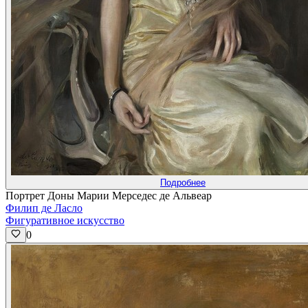
Подробнее
Портрет Доны Марии Мерседес де Альвеар
Филип де Ласло
Фигуративное искусство
0