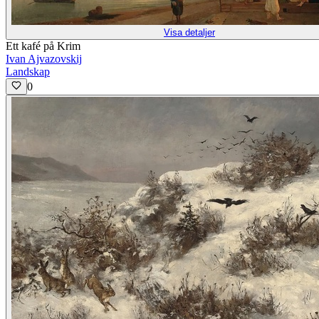
Visa detaljer
Ett kafé på Krim
Ivan Ajvazovskij
Landskap
0