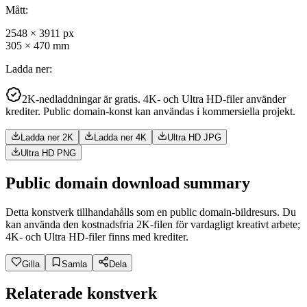
Mått
:
2548
×
3911
px
305
×
470
mm
Ladda ner
:
2K-nedladdningar är gratis. 4K- och Ultra HD-filer använder
krediter. Public domain-konst kan användas i kommersiella projekt.
Ladda ner 2K
Ladda ner 4K
Ultra HD JPG
Ultra HD PNG
Public domain download summary
Detta konstverk tillhandahålls som en public domain-bildresurs. Du
kan använda den kostnadsfria 2K-filen för vardagligt kreativt arbete;
4K- och Ultra HD-filer finns med krediter.
Gilla
Samla
Dela
Relaterade konstverk