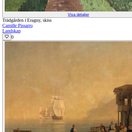
Visa detaljer
Trädgården i Eragny, skiss
Camille Pissarro
Landskap
0