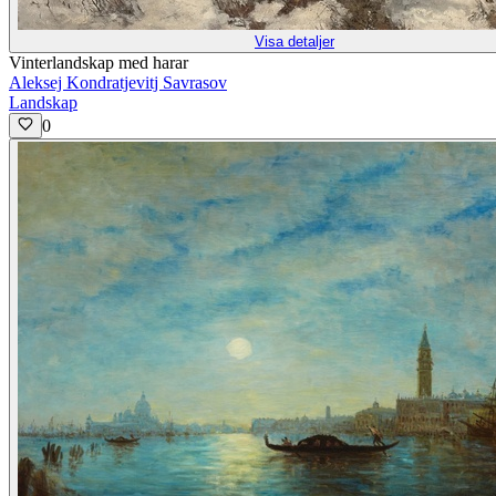
Visa detaljer
Vinterlandskap med harar
Aleksej Kondratjevitj Savrasov
Landskap
0