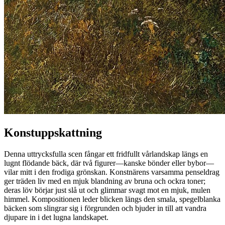
Konstuppskattning
Denna uttrycksfulla scen fångar ett fridfullt vårlandskap längs en
lugnt flödande bäck, där två figurer—kanske bönder eller bybor—
vilar mitt i den frodiga grönskan. Konstnärens varsamma penseldrag
ger träden liv med en mjuk blandning av bruna och ockra toner;
deras löv börjar just slå ut och glimmar svagt mot en mjuk, mulen
himmel. Kompositionen leder blicken längs den smala, spegelblanka
bäcken som slingrar sig i förgrunden och bjuder in till att vandra
djupare in i det lugna landskapet.