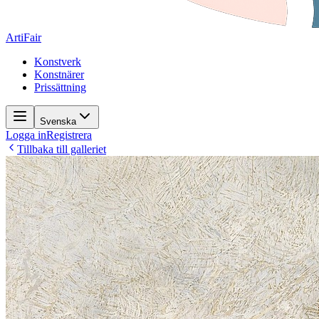
ArtiFair
Konstverk
Konstnärer
Prissättning
Svenska
Logga in
Registrera
Tillbaka till galleriet