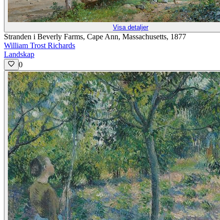
Visa detaljer
Stranden i Beverly Farms, Cape Ann, Massachusetts, 1877
William Trost Richards
Landskap
0