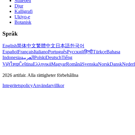
Stilleben
Djur
Kalligrafi
Ukiyo-e
Botanisk
Språk
English
简体中文
繁體中文
日本語
한국어
Español
Français
Italiano
Português
Русский
हिन्दी
Türkçe
Bahasa
Indonesia
العربية
Polski
Deutsch
Tiếng
Việt
ไทย
Čeština
Ελληνικά
Magyar
Română
Svenska
Norsk
Dansk
Neder
2026
artifair.
Alla rättigheter förbehållna
Integritetspolicy
Användarvillkor