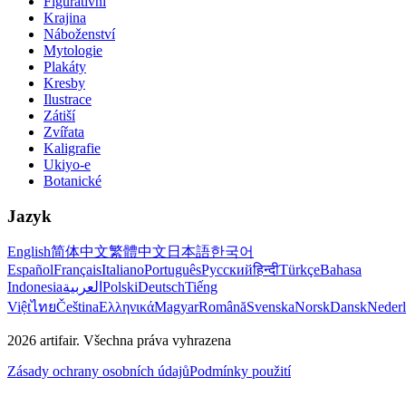
Figurativní
Krajina
Náboženství
Mytologie
Plakáty
Kresby
Ilustrace
Zátiší
Zvířata
Kaligrafie
Ukiyo-e
Botanické
Jazyk
English
简体中文
繁體中文
日本語
한국어
Español
Français
Italiano
Português
Русский
हिन्दी
Türkçe
Bahasa
Indonesia
العربية
Polski
Deutsch
Tiếng
Việt
ไทย
Čeština
Ελληνικά
Magyar
Română
Svenska
Norsk
Dansk
Neder
2026
artifair.
Všechna práva vyhrazena
Zásady ochrany osobních údajů
Podmínky použití