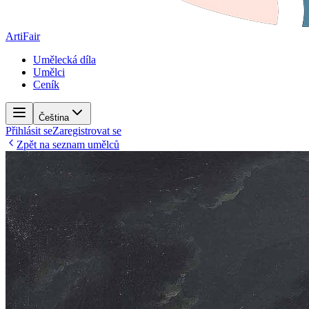
ArtiFair
Umělecká díla
Umělci
Ceník
Čeština
Přihlásit se
Zaregistrovat se
Zpět na seznam umělců