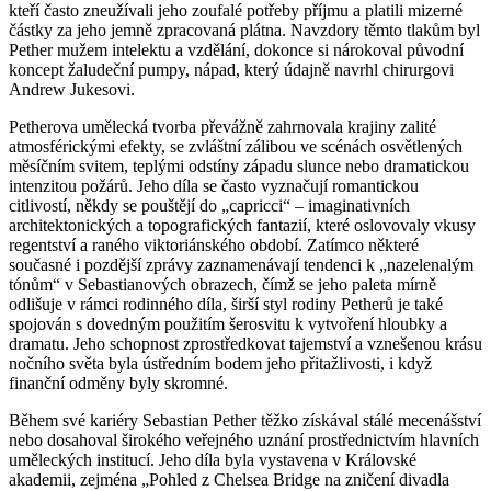
kteří často zneužívali jeho zoufalé potřeby příjmu a platili mizerné
částky za jeho jemně zpracovaná plátna. Navzdory těmto tlakům byl
Pether mužem intelektu a vzdělání, dokonce si nárokoval původní
koncept žaludeční pumpy, nápad, který údajně navrhl chirurgovi
Andrew Jukesovi.
Petherova umělecká tvorba převážně zahrnovala krajiny zalité
atmosférickými efekty, se zvláštní zálibou ve scénách osvětlených
měsíčním svitem, teplými odstíny západu slunce nebo dramatickou
intenzitou požárů. Jeho díla se často vyznačují romantickou
citlivostí, někdy se pouštějí do „capricci“ – imaginativních
architektonických a topografických fantazií, které oslovovaly vkusy
regentství a raného viktoriánského období. Zatímco některé
současné i pozdější zprávy zaznamenávají tendenci k „nazelenalým
tónům“ v Sebastianových obrazech, čímž se jeho paleta mírně
odlišuje v rámci rodinného díla, širší styl rodiny Petherů je také
spojován s dovedným použitím šerosvitu k vytvoření hloubky a
dramatu. Jeho schopnost zprostředkovat tajemství a vznešenou krásu
nočního světa byla ústředním bodem jeho přitažlivosti, i když
finanční odměny byly skromné.
Během své kariéry Sebastian Pether těžko získával stálé mecenášství
nebo dosahoval širokého veřejného uznání prostřednictvím hlavních
uměleckých institucí. Jeho díla byla vystavena v Královské
akademii, zejména „Pohled z Chelsea Bridge na zničení divadla