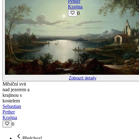
Pether
Krajina
0
Zobrazit detaily
Měsíční svit
nad jezerem a
krajinou s
kostelem
Sebastian
Pether
Krajina
0
Předchozí