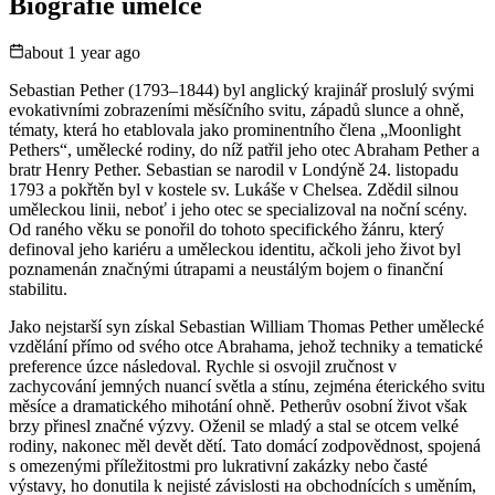
Biografie umělce
about 1 year ago
Sebastian Pether (1793–1844) byl anglický krajinář proslulý svými
evokativními zobrazeními měsíčního svitu, západů slunce a ohně,
tématy, která ho etablovala jako prominentního člena „Moonlight
Pethers“, umělecké rodiny, do níž patřil jeho otec Abraham Pether a
bratr Henry Pether. Sebastian se narodil v Londýně 24. listopadu
1793 a pokřtěn byl v kostele sv. Lukáše v Chelsea. Zdědil silnou
uměleckou linii, neboť i jeho otec se specializoval na noční scény.
Od raného věku se ponořil do tohoto specifického žánru, který
definoval jeho kariéru a uměleckou identitu, ačkoli jeho život byl
poznamenán značnými útrapami a neustálým bojem o finanční
stabilitu.
Jako nejstarší syn získal Sebastian William Thomas Pether umělecké
vzdělání přímo od svého otce Abrahama, jehož techniky a tematické
preference úzce následoval. Rychle si osvojil zručnost v
zachycování jemných nuancí světla a stínu, zejména éterického svitu
měsíce a dramatického mihotání ohně. Petherův osobní život však
brzy přinesl značné výzvy. Oženil se mladý a stal se otcem velké
rodiny, nakonec měl devět dětí. Tato domácí zodpovědnost, spojená
s omezenými příležitostmi pro lukrativní zakázky nebo časté
výstavy, ho donutila k nejisté závislosti на obchodnících s uměním,