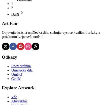
1
2
Další
ArtiFair
Objevujte krásná umělecká díla, stahujte vysoce kvalitní obrázky a
prozkoumávejte svět umění.
Odkazy
První stránka
Umělecká díla
Umělci
Ceník
Explore Artwork
Vše
Abstraktní