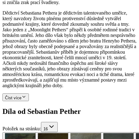
si zničila zrak prací švadleny.
Dědictví Sebastiana Pethera je dědictvím talentovaného umělce,
který navzdory životu plnému protivenství důsledně vytvářel
podmanivé krajiny, které dovedně zkoumaly souhru světla a tmy.
Jako jeden z „Moonlight Pethers“ přispěl k osobité rodinné tradici v
britském umění. Jeho dílo však bylo někdy předmětem nesprávného
přisuzování, často zaměňováno s dílem jeho bratra Henryho Pethera,
jehož obrazy byly obecně podepsané a považovány za realističtější a
propracovanější. Sebastianův příběh je dojemnou připomínkou
ekonomické zranitelnosti, které čelili mnozí umělci v 19. století.
Ačkoli nikdy nedosáhl finančního úspěchu ani široké slávy
některých současníků, jeho obrazy zůstávají ceněny pro svou
atmosférickou krásu, romantickou evokaci noci a tiché drama, které
zprostředkovávají, a zajišťují mu místo významné postavy mezi
anglickými krajináři jeho doby.
Číst více
Díla od Sebastian Pether
Položek na stránku
:
16