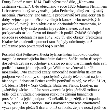
Drury Lane“ v roce 1814. Další významné dílo, „Karavana
zastižená vichřicí“, bylo objednáno v roce 1826 Johnem Flemingem
Leicesterem, který se vyznačuje jako Petherův jediný známý stálý
mecenáš. Navzdory jeho talentu a produktivitě byl umělecký trh té
doby, zejména pro umělce bez silných konexí nebo nezávislých
prostředků, tvrdý. Jeho závislost na obchodnících znamenala, že
jeho obrazy byly často prodávány rychle a levně, což mu
poskytovalo malou úlevu od finančních potíží. Zvláště skličující
epizoda se odehrála na jaře 1842, kdy tři jeho obrazy, předložené
Královské akademii s pomocí rámaře, byly odmítnuty, což
zdůraznilo jeho pokračující boj o uznání.
Poslední část Petherova života byla zastíněna hlubokou osobní
tragédií a neutuchajícím finančním tlakem. Snášel ztrátu tří svých
dospělých dětí na souchotiny a krátce po jeho vlastní smrti další syn
podlehl tetanu; jeho nejstarší syn William se věnoval kariéře
mozaikáře. Tyto zničující ztráty, umocněné neustálým tlakem na
podporu velké rodiny, si nepochybně vybraly těžkou daň na jeho
blahobytu. Sebastian Pether zemřel poměrně mladý, ve věku 51 let,
14. března 1844 v York Cottage, Battersea Fields, Londýn, na
„zánětlivý záchvat“. Jeho smrt zanechala jeho přeživší rodinu v
bídě, což si vyžádalo veřejnou sbírku na získání finančních
prostředků na jejich podporu. O několik let později, v listopadu
1876, byla v The London Times dokonce vznesena charitativní
výzva pro jeho přeživší dceru, o níž se říkalo, že je v nouzi poté, co