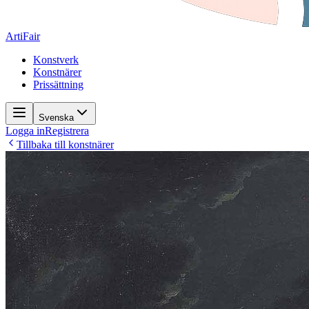
ArtiFair
Konstverk
Konstnärer
Prissättning
Svenska
Logga in
Registrera
Tillbaka till konstnärer