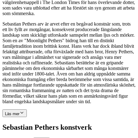
välgörenhetsappell i The London Times för hans överlevande dotter,
som sades vara utblottad efter att ha förstört sin syn genom att arbeta
som sömmerska.
Sebastian Pethers arv är arvet efter en begåvad konstnär som, trots
ett liv fyllt av motgångar, konsekvent producerade fängslande
landskap som skickligt utforskade samspelet mellan ljus och mörker.
Som en av "Moonlight Pethers" bidrog han till en distinkt
familjetradition inom brittisk konst. Hans verk har dock ibland blivit
felaktigt attribuerade, ofta förväxlade med hans bror, Henry Pethers,
vars målningar i allmänhet var signerade och ansågs vara mer
realistiska och raffinerade. Sebastians berättelse är en gripande
påminnelse om den ekonomiska sårbarhet som många konstnärer
stod inför under 1800-talet. Även om han aldrig uppnådde samma
ekonomiska framgång eller breda berömmelse som vissa samtida, är
hans målningar fortfarande uppskattade för sin atmosfäriska skönhet,
sin romantiska frammaning av natten och det tysta drama de
förmedlar, vilket säkrar hans plats som en anmärkningsvärd figur
bland engelska landskapsmålare under sin tid.
Läs mer
Sebastian Pethers konstverk