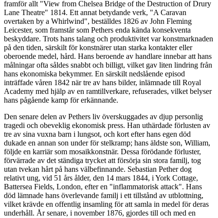
framför allt "View from Chelsea Bridge of the Destruction of Drury
Lane Theatre" 1814. Ett annat betydande verk, "A Caravan
overtaken by a Whirlwind", beställdes 1826 av John Fleming
Leicester, som framstår som Pethers enda kända konsekventa
beskyddare. Trots hans talang och produktivitet var konstmarknaden
på den tiden, särskilt för konstnärer utan starka kontakter eller
oberoende medel, hård. Hans beroende av handlare innebar att hans
målningar ofta såldes snabbt och billigt, vilket gav liten lindring från
hans ekonomiska bekymmer. En särskilt nedslående episod
inträffade våren 1842 när tre av hans bilder, inlämnade till Royal
Academy med hjälp av en ramtillverkare, refuserades, vilket belyser
hans pågående kamp för erkännande.
Den senare delen av Pethers liv överskuggades av djup personlig
tragedi och obeveklig ekonomisk press. Han uthärdade förlusten av
tre av sina vuxna barn i lungsot, och kort efter hans egen död
dukade en annan son under för stelkramp; hans äldste son, William,
följde en karriär som mosaikkonstnär. Dessa förödande förluster,
förvärrade av det ständiga trycket att försörja sin stora familj, tog
utan tvekan hårt på hans välbefinnande. Sebastian Pether dog
relativt ung, vid 51 års ålder, den 14 mars 1844, i York Cottage,
Battersea Fields, London, efter en "inflammatorisk attack". Hans
död lämnade hans överlevande familj i ett tillstånd av utblottning,
vilket krävde en offentlig insamling för att samla in medel för deras
underhåll. År senare, i november 1876, gjordes till och med en