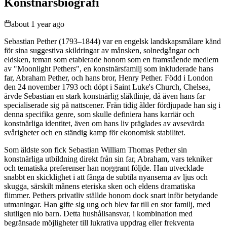
Konstnärsbiografi
about 1 year ago
Sebastian Pether (1793–1844) var en engelsk landskapsmålare känd
för sina suggestiva skildringar av månsken, solnedgångar och
eldsken, teman som etablerade honom som en framstående medlem
av "Moonlight Pethers", en konstnärsfamilj som inkluderade hans
far, Abraham Pether, och hans bror, Henry Pether. Född i London
den 24 november 1793 och döpt i Saint Luke's Church, Chelsea,
ärvde Sebastian en stark konstnärlig släktlinje, då även hans far
specialiserade sig på nattscener. Från tidig ålder fördjupade han sig i
denna specifika genre, som skulle definiera hans karriär och
konstnärliga identitet, även om hans liv präglades av avsevärda
svårigheter och en ständig kamp för ekonomisk stabilitet.
Som äldste son fick Sebastian William Thomas Pether sin
konstnärliga utbildning direkt från sin far, Abraham, vars tekniker
och tematiska preferenser han noggrant följde. Han utvecklade
snabbt en skicklighet i att fånga de subtila nyanserna av ljus och
skugga, särskilt månens eteriska sken och eldens dramatiska
flimmer. Pethers privatliv ställde honom dock snart inför betydande
utmaningar. Han gifte sig ung och blev far till en stor familj, med
slutligen nio barn. Detta hushållsansvar, i kombination med
begränsade möjligheter till lukrativa uppdrag eller frekventa