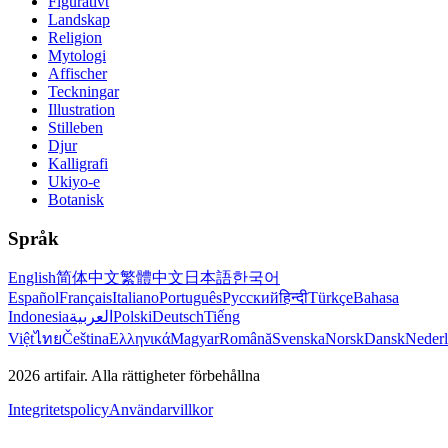
Figurativt
Landskap
Religion
Mytologi
Affischer
Teckningar
Illustration
Stilleben
Djur
Kalligrafi
Ukiyo-e
Botanisk
Språk
English
简体中文
繁體中文
日本語
한국어
Español
Français
Italiano
Português
Русский
हिन्दी
Türkçe
Bahasa
Indonesia
العربية
Polski
Deutsch
Tiếng
Việt
ไทย
Čeština
Ελληνικά
Magyar
Română
Svenska
Norsk
Dansk
Neder
2026
artifair.
Alla rättigheter förbehållna
Integritetspolicy
Användarvillkor