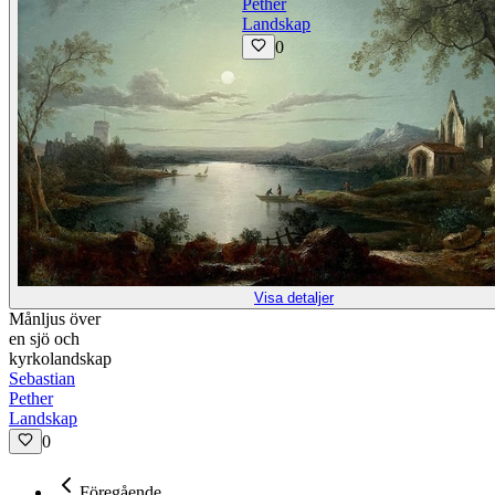
Pether
Landskap
0
Visa detaljer
Månljus över
en sjö och
kyrkolandskap
Sebastian
Pether
Landskap
0
Föregående