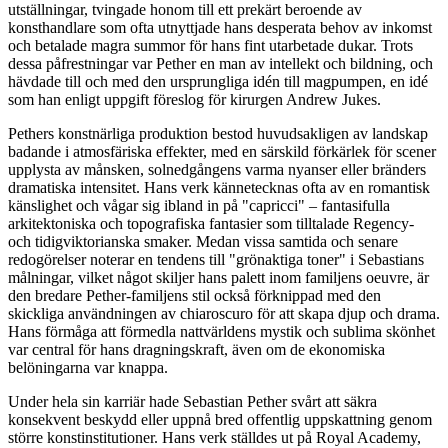
utställningar, tvingade honom till ett prekärt beroende av
konsthandlare som ofta utnyttjade hans desperata behov av inkomst
och betalade magra summor för hans fint utarbetade dukar. Trots
dessa påfrestningar var Pether en man av intellekt och bildning, och
hävdade till och med den ursprungliga idén till magpumpen, en idé
som han enligt uppgift föreslog för kirurgen Andrew Jukes.
Pethers konstnärliga produktion bestod huvudsakligen av landskap
badande i atmosfäriska effekter, med en särskild förkärlek för scener
upplysta av månsken, solnedgångens varma nyanser eller bränders
dramatiska intensitet. Hans verk kännetecknas ofta av en romantisk
känslighet och vågar sig ibland in på "capricci" – fantasifulla
arkitektoniska och topografiska fantasier som tilltalade Regency-
och tidigviktorianska smaker. Medan vissa samtida och senare
redogörelser noterar en tendens till "grönaktiga toner" i Sebastians
målningar, vilket något skiljer hans palett inom familjens oeuvre, är
den bredare Pether-familjens stil också förknippad med den
skickliga användningen av chiaroscuro för att skapa djup och drama.
Hans förmåga att förmedla nattvärldens mystik och sublima skönhet
var central för hans dragningskraft, även om de ekonomiska
belöningarna var knappa.
Under hela sin karriär hade Sebastian Pether svårt att säkra
konsekvent beskydd eller uppnå bred offentlig uppskattning genom
större konstinstitutioner. Hans verk ställdes ut på Royal Academy,