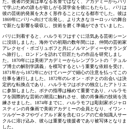
た。後者の受賞は単なる名誉ではなく、アカデミーからパリ
で学ぶための誰もが欲しがる奨学金を彼にもたらし、パリは
彼の芸術的発展を大きく形作ることになる都市でした。彼は
1869年にパリへ向けて出発し、より大きなヨーロッパの舞台
で新たな影響を吸収し、技術を磨く準備ができていました。
パリに到着すると、ハルラモフはすぐに活気ある芸術シーン
に没頭しました。海外での初期の数年間には、仲間の芸術家
アレクセイ・ボゴリュボフと共にノルマンディーやオランダ
へ旅行し、ロンドンを訪れて巨匠たちの作品を研究しまし
た。1870年には美術アカデミーからレンブラントの「テュル
プ博士の解剖学講義」を模写するという重要な依頼を受け、
1871年から1872年にかけてハーグで細心の注意を払ってこの
仕事を遂行しました。1872年のレオン・ボナとの出会いは決
定的な転換点であり、ハルラモフはボナの独立したアトリエ
に参加しました。ボナの指導は極めて重要であり、ハルラモ
フを国際的な芸術の潮流に触れさせ、彼の肖像画の技術を洗
練させました。1874年までに、ハルラモフは彫刻家ポジャロ
スティンの肖像画で美術アカデミーの会員となり、イワン・
ツルゲーネフやヴィアルド家を含むロシアの亡命知識人サー
クルに溶け込み、彼らは重要な後援者であり被写体となりま
した。