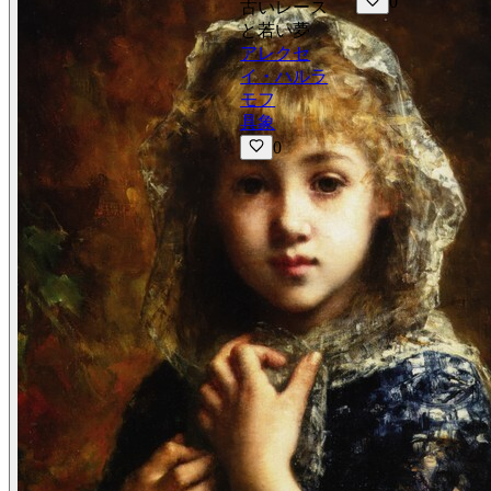
0
古いレース
と若い夢
アレクセ
イ・ハルラ
モフ
具象
0