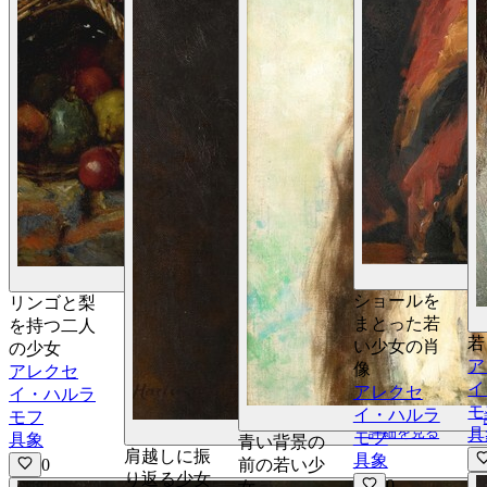
詳細を見る
ショールを
リンゴと梨
まとった若
を持つ二人
若
い少女の肖
の少女
ア
像
アレクセ
イ
アレクセ
イ・ハルラ
モ
イ・ハルラ
モフ
詳細を見る
具
モフ
具象
青い背景の
肩越しに振
具象
0
前の若い少
り返る少女
0