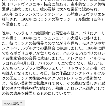
派（ペレドヴィジニキ）協会に加わり、進歩的なロシア美術
運動と連携しました。彼の貢献は大きな栄誉で認められ、
1900年にはフランスでレジオンドヌール勲章シュヴァリエを
授与され、1902年にはロシアの聖ウラジーミル勲章（四等）
を受章しました。
晩年、ハルラモフは絵画制作と展覧会を続け、パリにアトリ
エを構え、1909年にはロシュシュアール大通りに移りまし
た。彼はロシアの芸術界とのつながりを保ち、モスクワやサ
ンクトペテルブルクでの展覧会に参加しました。1896年に師
であるボゴリュボフが亡くなると、ハルラモフはパリのロシ
ア芸術家協会の会長に就任しました。アレクセイ・ハルラモ
フは1925年4月10日、パリのアトリエで亡くなり、親しい友
人であったソプラノ歌手のフェリア・リトヴィンヌが唯一の
相続人となりました。今日、彼の作品はサンクトペテルブル
クの国立ロシア美術館やモスクワのトレチャコフ美術館な
ど、名高い美術館に収蔵されており、その繊細な美しさと感
情の深さで共感を呼び続ける、熟練したロシア人画家として
の彼の遺産を確固たるものにしています。
もっと読む