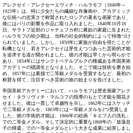
アレクセイ・アレクセーエヴィチ・ハルラモフ（1840年～
1925年）は、特に少女たちの繊細な肖像画や、アカデミック
な伝統への忠実さで称賛されたロシアの著名な画家であり、
後にはパリの影響を作品に取り入れました。1840年10月18
日、サラトフ近郊のジャチェフカ村に農奴の家庭に生まれた
ハルラモフの幼少期は、当時の社会的制約によって特徴づけ
られていました。しかし、1850年に家族が自由を得たことが
転機となり、若きアレクセイは芽生えつつあった芸術的才能
を追求する道が開かれました。彼の才能は早くから明らかで
あり、1854年にはサンクトペテルブルクの権威ある帝国美術
アカデミーの聴講生となりました。そこで彼は技術を磨き始
め、1857年には素描で二等銀メダルを受賞するなど、最初の
称賛を得て、注目すべき芸術の旅の始まりを告げました。
帝国美術アカデミーにおいて、ハルラモフは歴史画家アレク
セイ・タラソヴィチ・マルコフの指導のもとで才能を開花さ
せました。彼は一貫して卓越性を示し、1862年にはスケッチ
で二等銀メダルを、1863年には一等銀メダルを2つ受賞しま
した。彼の学術的才能は、1866年の絵画「キエフ人の洗礼」
での二等金メダル、そして決定的に重要な1868年の「放蕩息
子の帰還」での一等金メダルという大きな成果に結実しまし