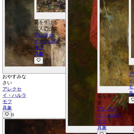
詳細を見る
花を生ける
二人の少女
アレクセ
イ・ハルラ
モフ
具象
0
若
詳細を見る
ア
おやすみな
イ
さい
モ
アレクセ
具
イ・ハルラ
花を持つ少
モフ
女
具象
アレクセ
0
イ・ハルラ
モフ
具象