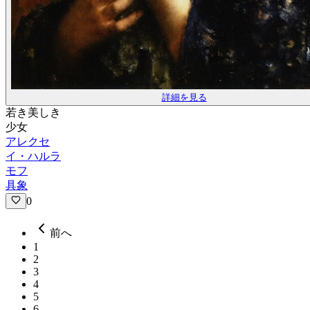
詳細を見る
若き美しき
少女
アレクセ
イ・ハルラ
モフ
具象
0
前へ
1
2
3
4
5
6