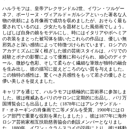
ハルラモフは、皇帝アレクサンドル2世、イワン・ツルゲー
ネフ、ポーリーヌ・ヴィアルド＝ガルシアといった著名な人
物の依頼による肖像画で成功を収めましたが、おそらく最も
愛されているのは、少女たちを題材とした風俗画でしょう。
しばしば自身の娘をモデルにし、時にはイタリアやボヘミア
の衣装をまとった被写体を描いたこれらの作品は、優しい無
邪気さと深い感情によって特徴づけられています。ロシアの
アカデミズムに深く根ざした彼の芸術スタイルは、パリでの
経験とボナの影響によって優雅に和らげられ、細心のディテ
ール、微妙な色彩、そして柔らかく繊細な筆致が独特の融合
を生み出し、彼の描写に捉えどころのない質を与えました。
この独特の感性は、驚くべき共感性をもって若さの優しさと
儚い美しさを捉えました。
キャリアを通じて、ハルラモフは積極的に芸術界に参加しま
した。彼は権威あるパリのサロンに定期的に出品し、パリ万
国博覧会にも出品しました（1878年にはアレクサンドル・
F・オネーギンの肖像画で二等メダルを受賞、1900年にはロ
シア部門で重要な役割を果たしました）。彼は1877年に海外
ロシア芸術家相互扶助慈善協会の創設メンバーとなりまし
た。1880年、イワン・クラムスコイの説得により、彼は移動