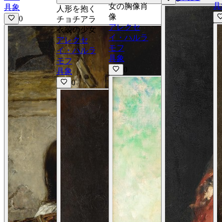
具
女の胸像肖
具象
人形を抱く
像
0
チョチアラ
アレクセ
衣装の少女
イ・ハルラ
アレクセ
モフ
イ・ハルラ
具象
モフ
0
具象
0