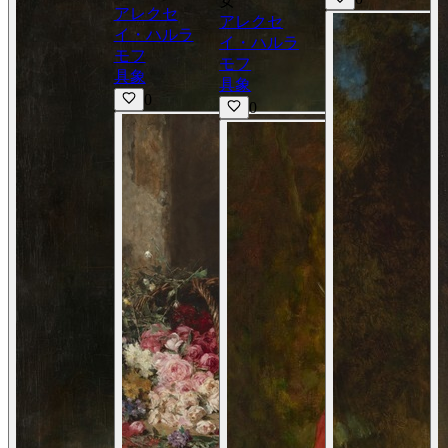
女
アレクセ
アレクセ
イ・ハルラ
イ・ハルラ
モフ
モフ
具象
具象
0
0