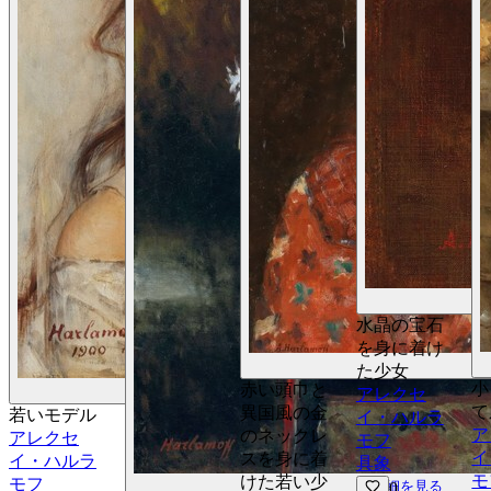
水晶の宝石
を身に着け
た少女
小
赤い頭巾と
詳細を見る
アレクセ
て
異国風の金
若いモデル
イ・ハルラ
ア
のネックレ
アレクセ
モフ
イ
スを身に着
イ・ハルラ
具象
モ
けた若い少
モフ
詳細を見る
0