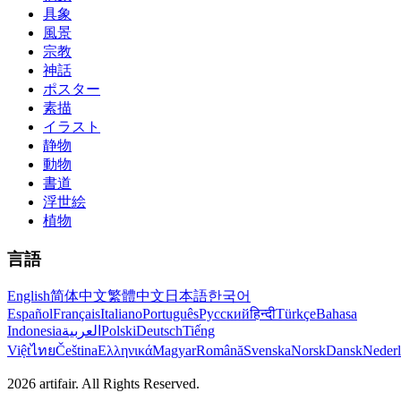
具象
風景
宗教
神話
ポスター
素描
イラスト
静物
動物
書道
浮世絵
植物
言語
English
简体中文
繁體中文
日本語
한국어
Español
Français
Italiano
Português
Русский
हिन्दी
Türkçe
Bahasa
Indonesia
العربية
Polski
Deutsch
Tiếng
Việt
ไทย
Čeština
Ελληνικά
Magyar
Română
Svenska
Norsk
Dansk
Neder
2026
artifair.
All Rights Reserved.