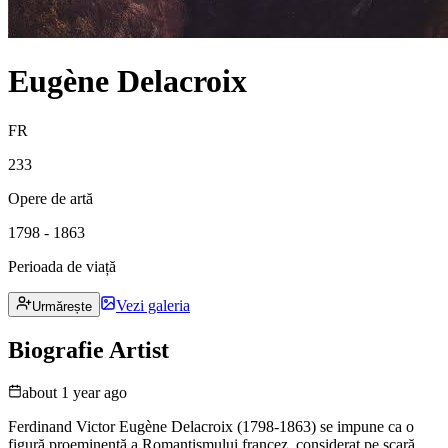
Eugène Delacroix
FR
233
Opere de artă
1798 - 1863
Perioada de viață
Vezi galeria
Urmărește
Biografie Artist
about 1 year ago
Ferdinand Victor Eugène Delacroix (1798-1863) se impune ca o
figură proeminentă a Romantismului francez, considerat pe scară