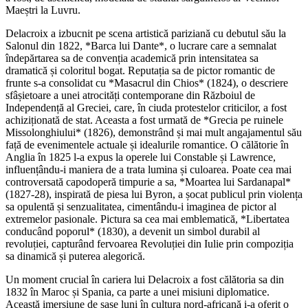
Maeștri la Luvru.
Delacroix a izbucnit pe scena artistică pariziană cu debutul său la
Salonul din 1822, *Barca lui Dante*, o lucrare care a semnalat
îndepărtarea sa de convenția academică prin intensitatea sa
dramatică și coloritul bogat. Reputația sa de pictor romantic de
frunte s-a consolidat cu *Masacrul din Chios* (1824), o descriere
sfâșietoare a unei atrocități contemporane din Războiul de
Independență al Greciei, care, în ciuda protestelor criticilor, a fost
achiziționată de stat. Aceasta a fost urmată de *Grecia pe ruinele
Missolonghiului* (1826), demonstrând și mai mult angajamentul său
față de evenimentele actuale și idealurile romantice. O călătorie în
Anglia în 1825 l-a expus la operele lui Constable și Lawrence,
influențându-i maniera de a trata lumina și culoarea. Poate cea mai
controversată capodoperă timpurie a sa, *Moartea lui Sardanapal*
(1827-28), inspirată de piesa lui Byron, a șocat publicul prin violența
sa opulentă și senzualitatea, cimentându-i imaginea de pictor al
extremelor pasionale. Pictura sa cea mai emblematică, *Libertatea
conducând poporul* (1830), a devenit un simbol durabil al
revoluției, capturând fervoarea Revoluției din Iulie prin compoziția
sa dinamică și puterea alegorică.
Un moment crucial în cariera lui Delacroix a fost călătoria sa din
1832 în Maroc și Spania, ca parte a unei misiuni diplomatice.
Această imersiune de șase luni în cultura nord-africană i-a oferit o