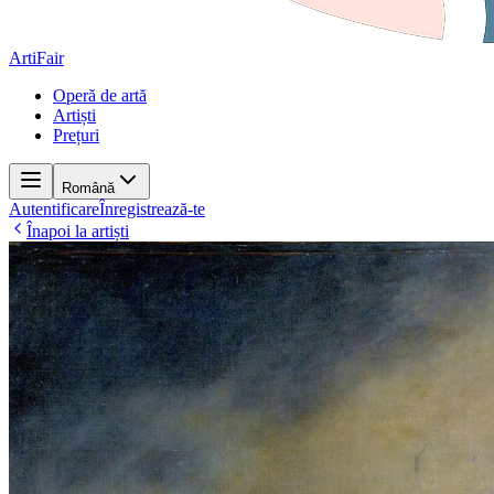
ArtiFair
Operă de artă
Artiști
Prețuri
Română
Autentificare
Înregistrează-te
Înapoi la artiști