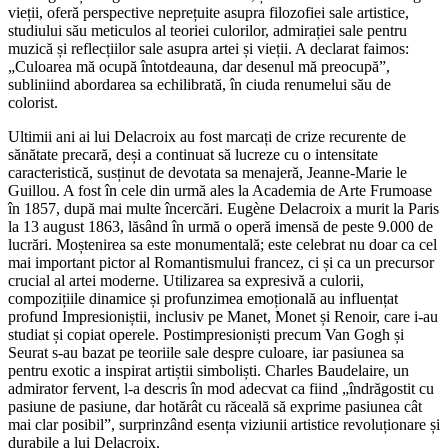
vieții, oferă perspective neprețuite asupra filozofiei sale artistice,
studiului său meticulos al teoriei culorilor, admirației sale pentru
muzică și reflecțiilor sale asupra artei și vieții. A declarat faimos:
„Culoarea mă ocupă întotdeauna, dar desenul mă preocupă”,
subliniind abordarea sa echilibrată, în ciuda renumelui său de
colorist.
Ultimii ani ai lui Delacroix au fost marcați de crize recurente de
sănătate precară, deși a continuat să lucreze cu o intensitate
caracteristică, susținut de devotata sa menajeră, Jeanne-Marie le
Guillou. A fost în cele din urmă ales la Academia de Arte Frumoase
în 1857, după mai multe încercări. Eugène Delacroix a murit la Paris
la 13 august 1863, lăsând în urmă o operă imensă de peste 9.000 de
lucrări. Moștenirea sa este monumentală; este celebrat nu doar ca cel
mai important pictor al Romantismului francez, ci și ca un precursor
crucial al artei moderne. Utilizarea sa expresivă a culorii,
compozițiile dinamice și profunzimea emoțională au influențat
profund Impresioniștii, inclusiv pe Manet, Monet și Renoir, care i-au
studiat și copiat operele. Postimpresioniști precum Van Gogh și
Seurat s-au bazat pe teoriile sale despre culoare, iar pasiunea sa
pentru exotic a inspirat artiștii simboliști. Charles Baudelaire, un
admirator fervent, l-a descris în mod adecvat ca fiind „îndrăgostit cu
pasiune de pasiune, dar hotărât cu răceală să exprime pasiunea cât
mai clar posibil”, surprinzând esența viziunii artistice revoluționare și
durabile a lui Delacroix.