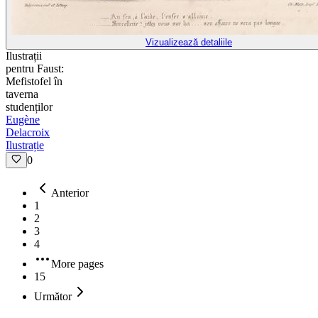
Vizualizează detaliile
Ilustrații
pentru Faust:
Mefistofel în
taverna
studenților
Eugène
Delacroix
Ilustrație
0
Anterior
1
2
3
4
More pages
15
Următor