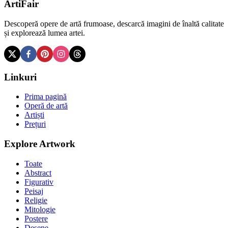
ArtiFair
Descoperă opere de artă frumoase, descarcă imagini de înaltă calitate
și explorează lumea artei.
Linkuri
Prima pagină
Operă de artă
Artiști
Prețuri
Explore Artwork
Toate
Abstract
Figurativ
Peisaj
Religie
Mitologie
Postere
Desene