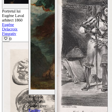
Vizualizează detaliile
Portretul lui
Eugène Laval
arhitect 1860
Eugène
Delacroix
Figurativ
0
Vizualizează detaliile
Turcul se
predă unui
călăreț grec
Eugène