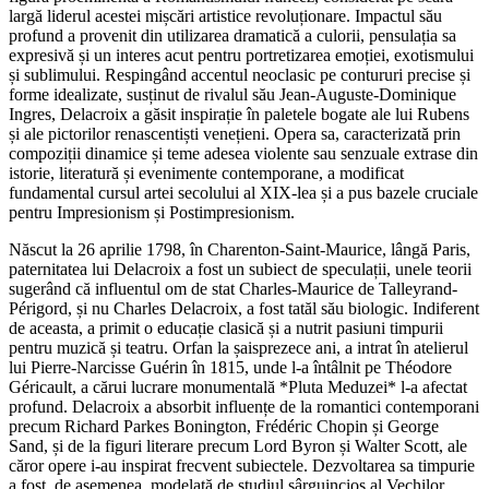
largă liderul acestei mișcări artistice revoluționare. Impactul său
profund a provenit din utilizarea dramatică a culorii, pensulația sa
expresivă și un interes acut pentru portretizarea emoției, exotismului
și sublimului. Respingând accentul neoclasic pe contururi precise și
forme idealizate, susținut de rivalul său Jean-Auguste-Dominique
Ingres, Delacroix a găsit inspirație în paletele bogate ale lui Rubens
și ale pictorilor renascentiști venețieni. Opera sa, caracterizată prin
compoziții dinamice și teme adesea violente sau senzuale extrase din
istorie, literatură și evenimente contemporane, a modificat
fundamental cursul artei secolului al XIX-lea și a pus bazele cruciale
pentru Impresionism și Postimpresionism.
Născut la 26 aprilie 1798, în Charenton-Saint-Maurice, lângă Paris,
paternitatea lui Delacroix a fost un subiect de speculații, unele teorii
sugerând că influentul om de stat Charles-Maurice de Talleyrand-
Périgord, și nu Charles Delacroix, a fost tatăl său biologic. Indiferent
de aceasta, a primit o educație clasică și a nutrit pasiuni timpurii
pentru muzică și teatru. Orfan la șaisprezece ani, a intrat în atelierul
lui Pierre-Narcisse Guérin în 1815, unde l-a întâlnit pe Théodore
Géricault, a cărui lucrare monumentală *Pluta Meduzei* l-a afectat
profund. Delacroix a absorbit influențe de la romantici contemporani
precum Richard Parkes Bonington, Frédéric Chopin și George
Sand, și de la figuri literare precum Lord Byron și Walter Scott, ale
căror opere i-au inspirat frecvent subiectele. Dezvoltarea sa timpurie
a fost, de asemenea, modelată de studiul sârguincios al Vechilor