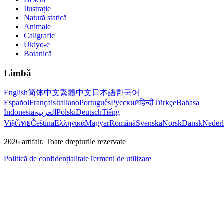
Ilustrație
Natură statică
Animale
Caligrafie
Ukiyo-e
Botanică
Limbă
English
简体中文
繁體中文
日本語
한국어
Español
Français
Italiano
Português
Русский
हिन्दी
Türkçe
Bahasa
Indonesia
العربية
Polski
Deutsch
Tiếng
Việt
ไทย
Čeština
Ελληνικά
Magyar
Română
Svenska
Norsk
Dansk
Neder
2026
artifair.
Toate drepturile rezervate
Politică de confidențialitate
Termeni de utilizare