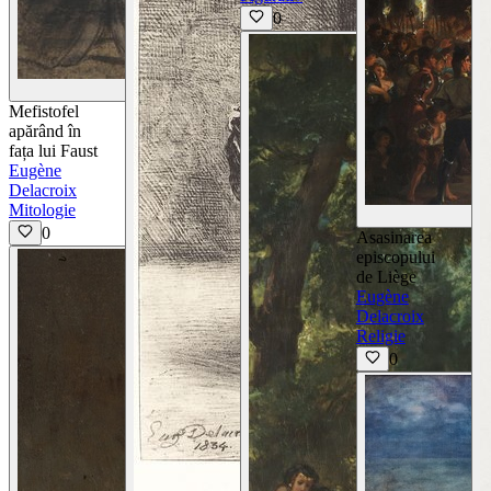
0
Vizualizează detaliile
Mefistofel
apărând în
fața lui Faust
Eugène
Delacroix
Mitologie
0
Asasinarea
episcopului
de Liège
Eugène
Delacroix
Religie
0