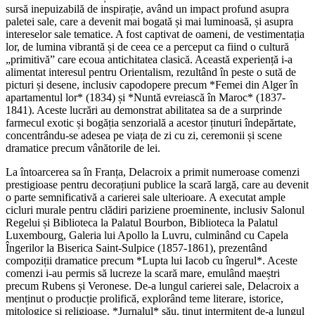
sursă inepuizabilă de inspirație, având un impact profund asupra
paletei sale, care a devenit mai bogată și mai luminoasă, și asupra
intereselor sale tematice. A fost captivat de oameni, de vestimentația
lor, de lumina vibrantă și de ceea ce a perceput ca fiind o cultură
„primitivă” care ecoua antichitatea clasică. Această experiență i-a
alimentat interesul pentru Orientalism, rezultând în peste o sută de
picturi și desene, inclusiv capodopere precum *Femei din Alger în
apartamentul lor* (1834) și *Nuntă evreiască în Maroc* (1837-
1841). Aceste lucrări au demonstrat abilitatea sa de a surprinde
farmecul exotic și bogăția senzorială a acestor ținuturi îndepărtate,
concentrându-se adesea pe viața de zi cu zi, ceremonii și scene
dramatice precum vânătorile de lei.
La întoarcerea sa în Franța, Delacroix a primit numeroase comenzi
prestigioase pentru decorațiuni publice la scară largă, care au devenit
o parte semnificativă a carierei sale ulterioare. A executat ample
cicluri murale pentru clădiri pariziene proeminente, inclusiv Salonul
Regelui și Biblioteca la Palatul Bourbon, Biblioteca la Palatul
Luxembourg, Galeria lui Apollo la Luvru, culminând cu Capela
Îngerilor la Biserica Saint-Sulpice (1857-1861), prezentând
compoziții dramatice precum *Lupta lui Iacob cu îngerul*. Aceste
comenzi i-au permis să lucreze la scară mare, emulând maeștri
precum Rubens și Veronese. De-a lungul carierei sale, Delacroix a
menținut o producție prolifică, explorând teme literare, istorice,
mitologice și religioase. *Jurnalul* său, ținut intermitent de-a lungul