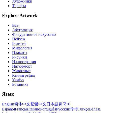
Художники
Тарифы
Explore Artwork
Все
Абстракция
Фигуративное искусство
Пейзаж
Религия
Мифология
Плакаты
Рисунки
Иллюстрация
Натюрморт
Животные
Каллиграфия
Укиё-э
Ботаника
Язык
English
简体中文
繁體中文
日本語
한국어
Español
Français
Italiano
Português
Русский
हिन्दी
Türkçe
Bahasa