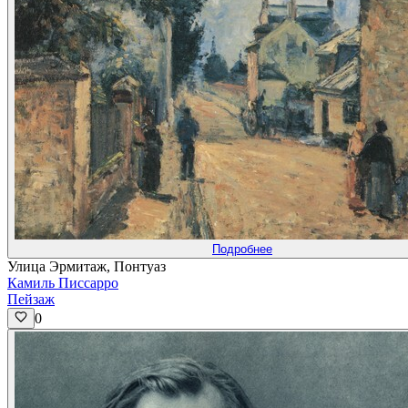
Подробнее
Улица Эрмитаж, Понтуаз
Камиль Писсарро
Пейзаж
0