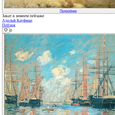
Подробнее
Закат в зимнем пейзаже
Адольф Кауфман
Пейзаж
0