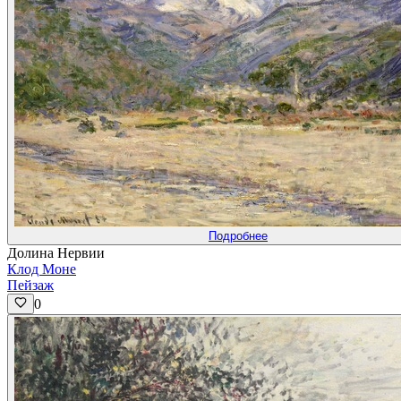
Подробнее
Долина Нервии
Клод Моне
Пейзаж
0