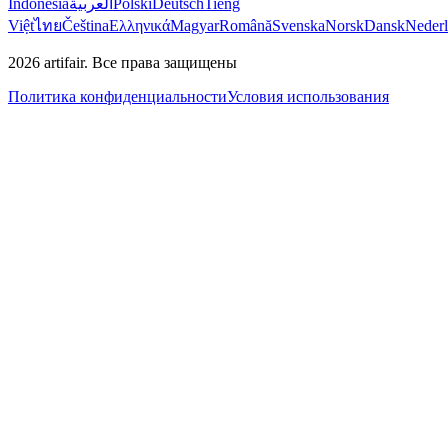
Indonesia
العربية
Polski
Deutsch
Tiếng
Việt
ไทย
Čeština
Ελληνικά
Magyar
Română
Svenska
Norsk
Dansk
Neder
2026
artifair.
Все права защищены
Политика конфиденциальности
Условия использования