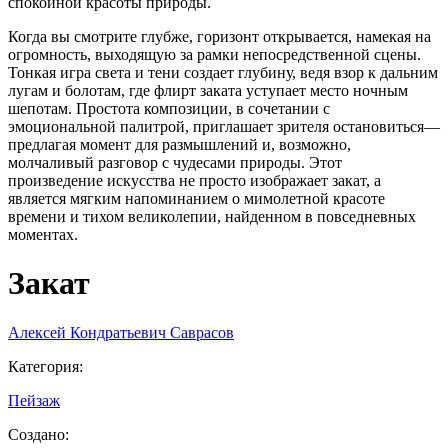
спокойной красоты природы.
Когда вы смотрите глубже, горизонт открывается, намекая на
огромность, выходящую за рамки непосредственной сцены.
Тонкая игра света и тени создает глубину, ведя взор к дальним
лугам и болотам, где флирт заката уступает место ночным
шепотам. Простота композиции, в сочетании с
эмоциональной палитрой, приглашает зрителя остановиться—
предлагая момент для размышлений и, возможно,
молчаливый разговор с чудесами природы. Этот
произведение искусства не просто изображает закат, а
является мягким напоминанием о мимолетной красоте
времени и тихом великолепии, найденном в повседневных
моментах.
Закат
Алексей Кондратьевич Саврасов
Категория
:
Пейзаж
Создано
: