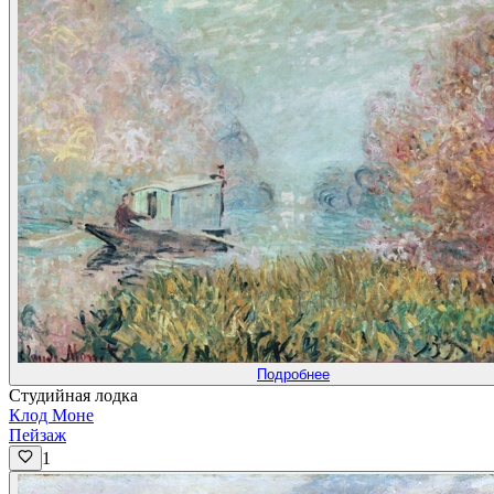
Подробнее
Студийная лодка
Клод Моне
Пейзаж
1