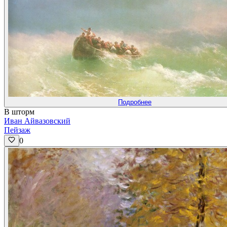
Подробнее
В шторм
Иван Айвазовский
Пейзаж
0