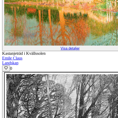
Visa detaljer
Kastanjeträd i Kvällssolen
Emile Claus
Landskap
0