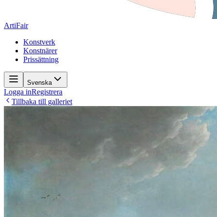
ArtiFair
Konstverk
Konstnärer
Prissättning
Svenska
Logga in
Registrera
Tillbaka till galleriet