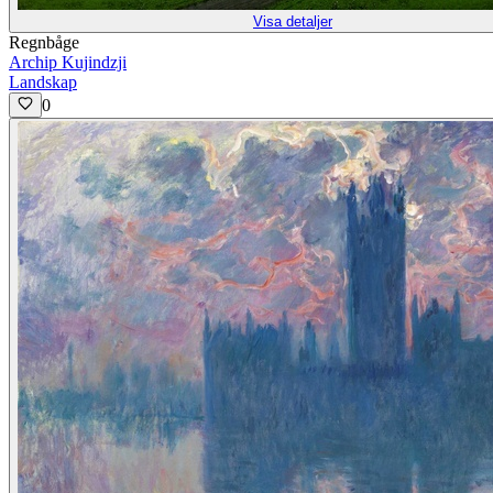
Visa detaljer
Regnbåge
Archip Kujindzji
Landskap
0