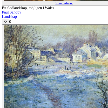
Visa detaljer
Ett flodlandskap, möjligen i Wales
Paul Sandby
Landskap
0