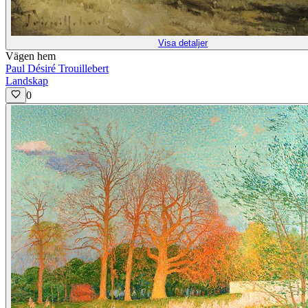
Visa detaljer
Vägen hem
Paul Désiré Trouillebert
Landskap
0