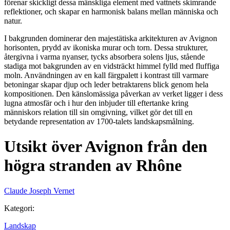
förenar skickligt dessa mänskliga element med vattnets skimrande
reflektioner, och skapar en harmonisk balans mellan människa och
natur.
I bakgrunden dominerar den majestätiska arkitekturen av Avignon
horisonten, prydd av ikoniska murar och torn. Dessa strukturer,
återgivna i varma nyanser, tycks absorbera solens ljus, stående
stadiga mot bakgrunden av en vidsträckt himmel fylld med fluffiga
moln. Användningen av en kall färgpalett i kontrast till varmare
betoningar skapar djup och leder betraktarens blick genom hela
kompositionen. Den känslomässiga påverkan av verket ligger i dess
lugna atmosfär och i hur den inbjuder till eftertanke kring
människors relation till sin omgivning, vilket gör det till en
betydande representation av 1700-talets landskapsmålning.
Utsikt över Avignon från den
högra stranden av Rhône
Claude Joseph Vernet
Kategori
:
Landskap