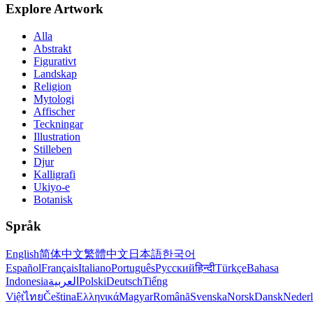
Explore Artwork
Alla
Abstrakt
Figurativt
Landskap
Religion
Mytologi
Affischer
Teckningar
Illustration
Stilleben
Djur
Kalligrafi
Ukiyo-e
Botanisk
Språk
English
简体中文
繁體中文
日本語
한국어
Español
Français
Italiano
Português
Русский
हिन्दी
Türkçe
Bahasa
Indonesia
العربية
Polski
Deutsch
Tiếng
Việt
ไทย
Čeština
Ελληνικά
Magyar
Română
Svenska
Norsk
Dansk
Neder