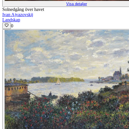
Visa detaljer
Solnedgång över havet
Ivan Ajvazovskij
Landskap
0