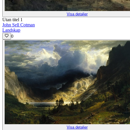
Visa detaljer
Utan titel 1
John Sell Cotman
Landskap
0
Visa detaljer