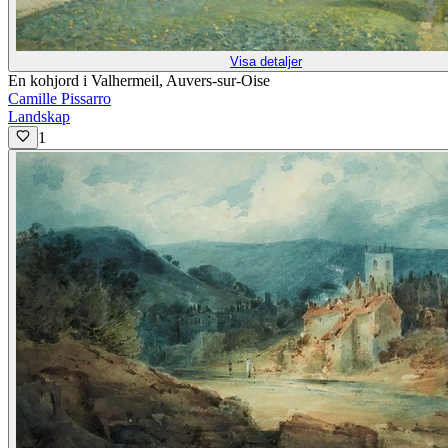
Visa detaljer
En kohjord i Valhermeil, Auvers-sur-Oise
Camille Pissarro
Landskap
1