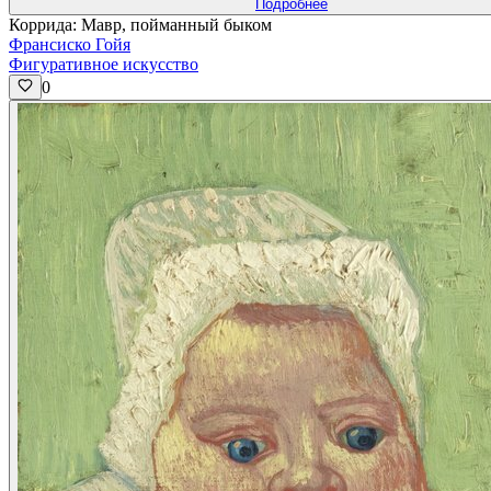
Подробнее
Коррида: Мавр, пойманный быком
Франсиско Гойя
Фигуративное искусство
0