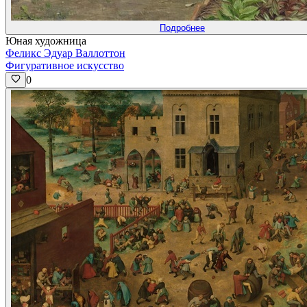
Подробнее
Юная художница
Феликс Эдуар Валлоттон
Фигуративное искусство
0