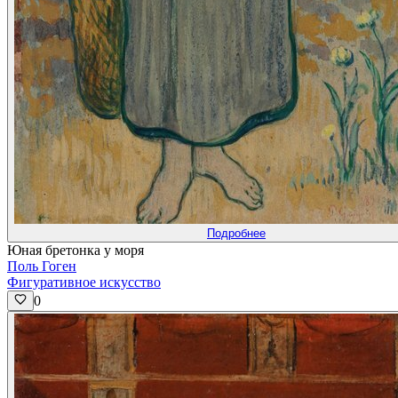
Подробнее
Юная бретонка у моря
Поль Гоген
Фигуративное искусство
0