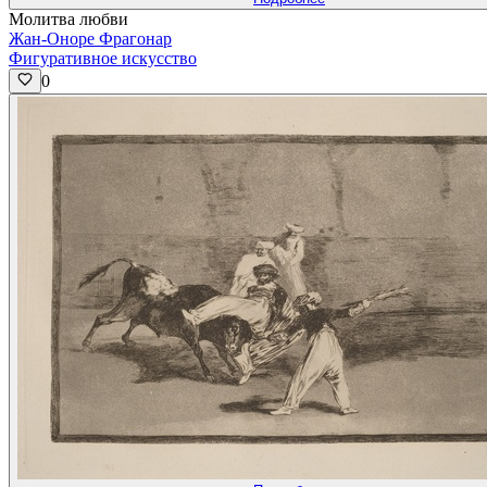
Молитва любви
Жан-Оноре Фрагонар
Фигуративное искусство
0