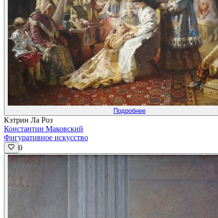
Подробнее
Кэтрин Ла Роз
Константин Маковский
Фигуративное искусство
0