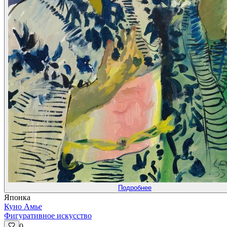
Подробнее
Японка
Куно Амье
Фигуративное искусство
0