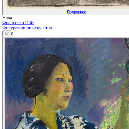
Подробнее
Нада
Франсиско Гойя
Фигуративное искусство
0