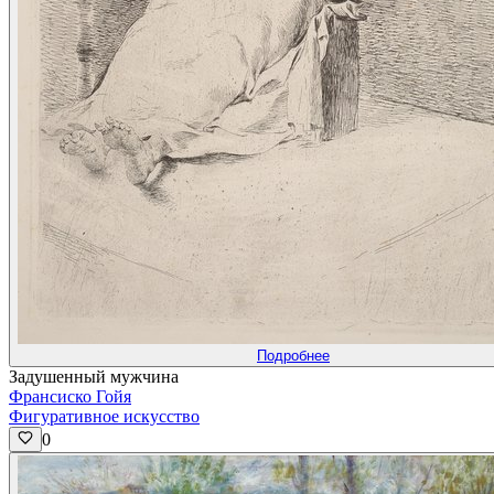
Подробнее
Задушенный мужчина
Франсиско Гойя
Фигуративное искусство
0