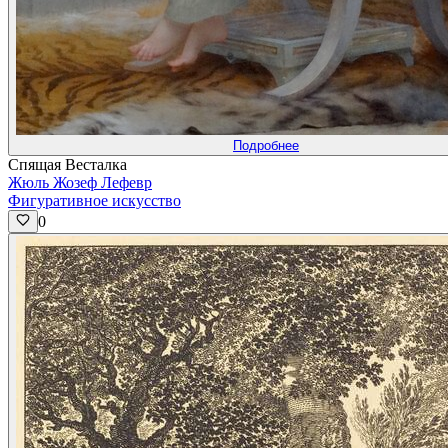
Подробнее
Спящая Весталка
Жюль Жозеф Лефевр
Фигуративное искусство
0