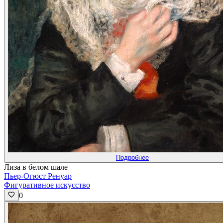
Подробнее
Лиза в белом шале
Пьер-Огюст Ренуар
Фигуративное искусство
0