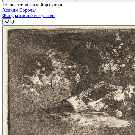
Голова итальянской девушки
Хоакин Соролья
Фигуративное искусство
0