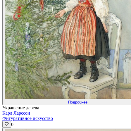
Подробнее
Украшение дерева
Карл Ларссон
Фигуративное искусство
0