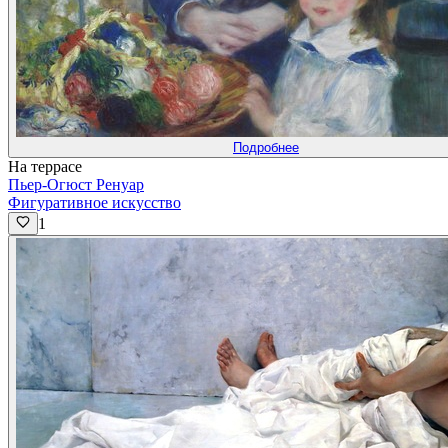
Подробнее
На террасе
Пьер-Огюст Ренуар
Фигуративное искусство
1