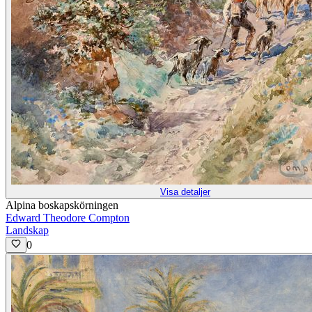
Visa detaljer
Alpina boskapskörningen
Edward Theodore Compton
Landskap
0