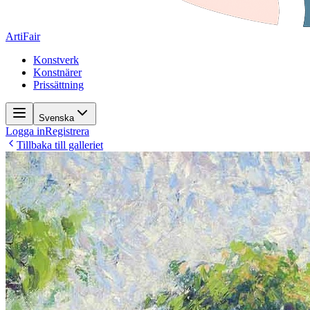
ArtiFair
Konstverk
Konstnärer
Prissättning
Svenska
Logga in
Registrera
Tillbaka till galleriet