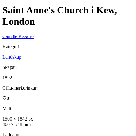
Saint Anne's Church i Kew,
London
Camille Pissarro
Kategori
:
Landskap
Skapat
:
1892
Gilla-markeringar
:
0
Mått
:
1500
×
1842
px
460
×
548
mm
Ladda ner
: