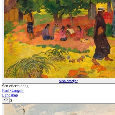
Visa detaljer
Sen eftermiddag
Paul Gauguin
Landskap
0