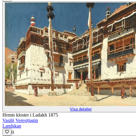
Visa detaljer
Hemis kloster i Ladakh 1875
Vasilij Veresjtjagin
Landskap
0