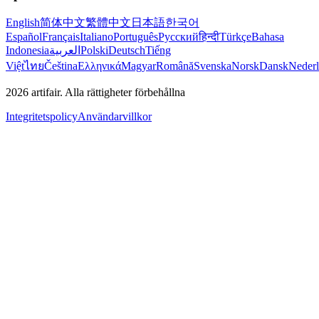
English
简体中文
繁體中文
日本語
한국어
Español
Français
Italiano
Português
Русский
हिन्दी
Türkçe
Bahasa
Indonesia
العربية
Polski
Deutsch
Tiếng
Việt
ไทย
Čeština
Ελληνικά
Magyar
Română
Svenska
Norsk
Dansk
Neder
2026
artifair.
Alla rättigheter förbehållna
Integritetspolicy
Användarvillkor