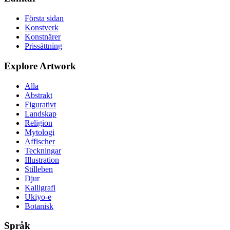
Första sidan
Konstverk
Konstnärer
Prissättning
Explore Artwork
Alla
Abstrakt
Figurativt
Landskap
Religion
Mytologi
Affischer
Teckningar
Illustration
Stilleben
Djur
Kalligrafi
Ukiyo-e
Botanisk
Språk