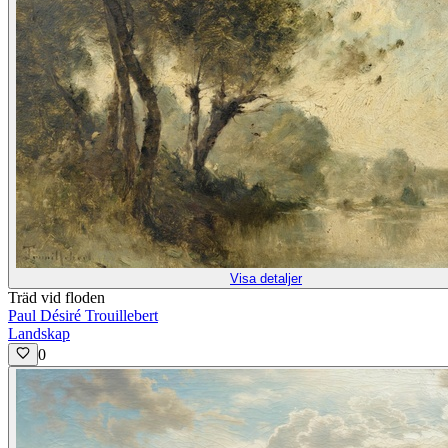
Visa detaljer
Träd vid floden
Paul Désiré Trouillebert
Landskap
0