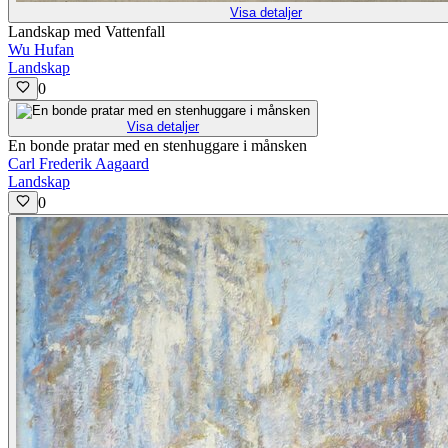
Visa detaljer
Landskap med Vattenfall
Wu Hufan
Landskap
0
Visa detaljer
En bonde pratar med en stenhuggare i månsken
Carl Frederik Aagaard
Landskap
0