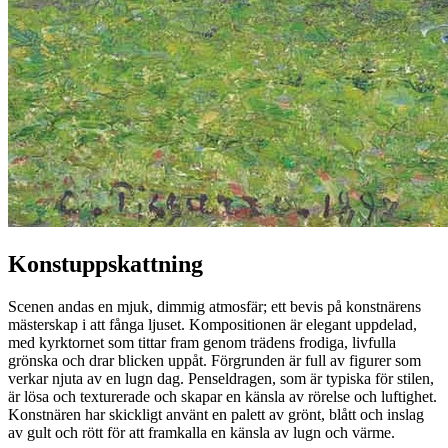
Konstuppskattning
Scenen andas en mjuk, dimmig atmosfär; ett bevis på konstnärens
mästerskap i att fånga ljuset. Kompositionen är elegant uppdelad,
med kyrktornet som tittar fram genom trädens frodiga, livfulla
grönska och drar blicken uppåt. Förgrunden är full av figurer som
verkar njuta av en lugn dag. Penseldragen, som är typiska för stilen,
är lösa och texturerade och skapar en känsla av rörelse och luftighet.
Konstnären har skickligt använt en palett av grönt, blått och inslag
av gult och rött för att framkalla en känsla av lugn och värme.