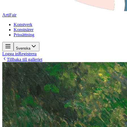
ArtiFair
Konstverk
Konstnärer
Prissättning
Svenska
Logga in
Registrera
Tillbaka till galleriet