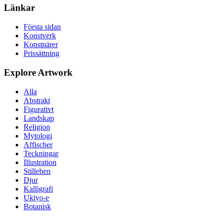
Länkar
Första sidan
Konstverk
Konstnärer
Prissättning
Explore Artwork
Alla
Abstrakt
Figurativt
Landskap
Religion
Mytologi
Affischer
Teckningar
Illustration
Stilleben
Djur
Kalligrafi
Ukiyo-e
Botanisk