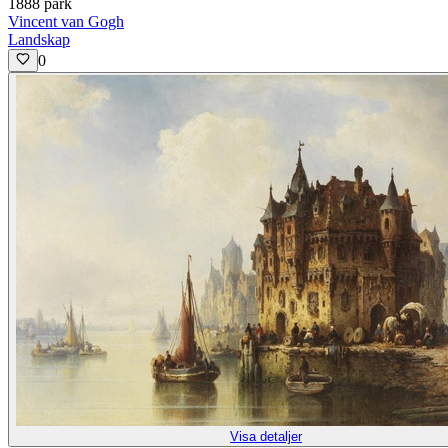
1888 park
Vincent van Gogh
Landskap
0
Visa detaljer