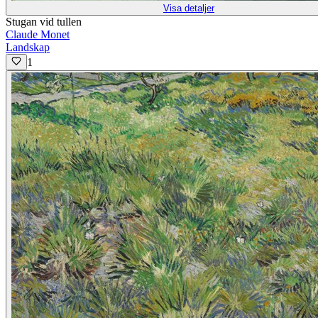
Visa detaljer
Stugan vid tullen
Claude Monet
Landskap
1