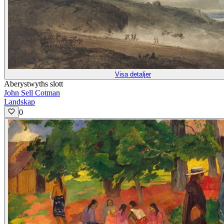
Visa detaljer
Aberystwyths slott
John Sell Cotman
Landskap
0