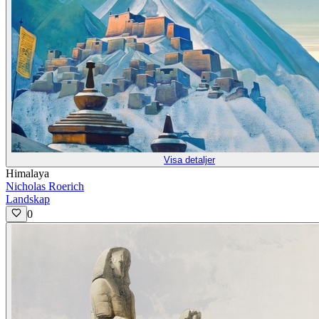
Visa detaljer
Himalaya
Nicholas Roerich
Landskap
0