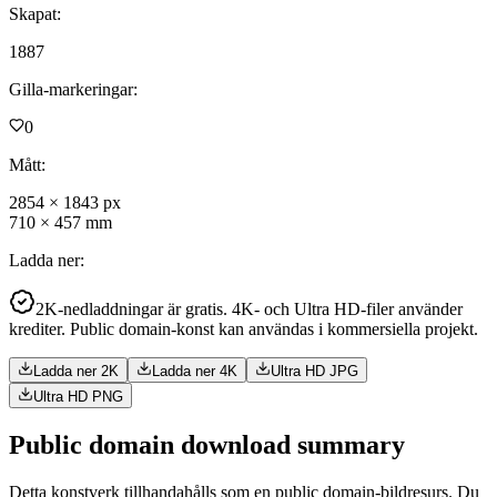
Skapat
:
1887
Gilla-markeringar
:
0
Mått
:
2854
×
1843
px
710
×
457
mm
Ladda ner
:
2K-nedladdningar är gratis. 4K- och Ultra HD-filer använder
krediter. Public domain-konst kan användas i kommersiella projekt.
Ladda ner 2K
Ladda ner 4K
Ultra HD JPG
Ultra HD PNG
Public domain download summary
Detta konstverk tillhandahålls som en public domain-bildresurs. Du