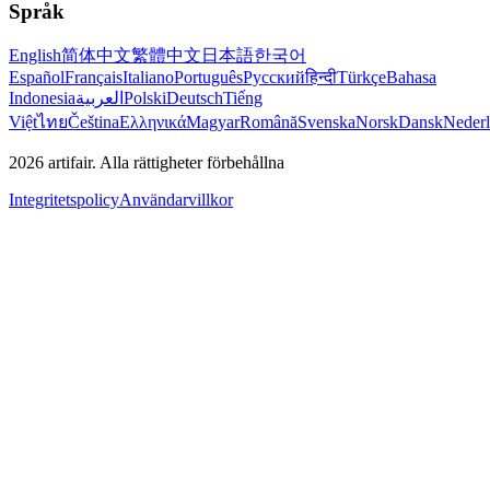
Språk
English
简体中文
繁體中文
日本語
한국어
Español
Français
Italiano
Português
Русский
हिन्दी
Türkçe
Bahasa
Indonesia
العربية
Polski
Deutsch
Tiếng
Việt
ไทย
Čeština
Ελληνικά
Magyar
Română
Svenska
Norsk
Dansk
Neder
2026
artifair.
Alla rättigheter förbehållna
Integritetspolicy
Användarvillkor