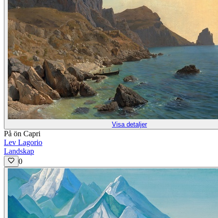
Visa detaljer
På ön Capri
Lev Lagorio
Landskap
0