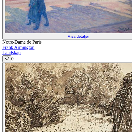
Visa detaljer
Notre-Dame de Paris
Frank Armington
Landskap
0