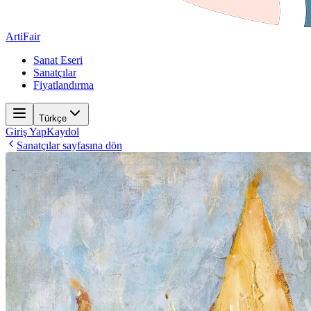
ArtiFair
Sanat Eseri
Sanatçılar
Fiyatlandırma
Türkçe
Giriş Yap
Kaydol
Sanatçılar sayfasına dön