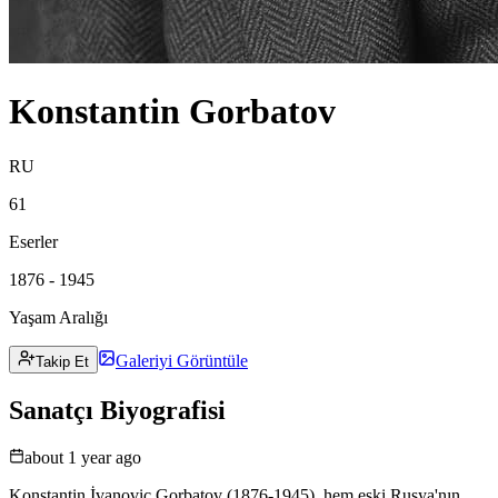
Konstantin Gorbatov
RU
61
Eserler
1876 - 1945
Yaşam Aralığı
Galeriyi Görüntüle
Takip Et
Sanatçı Biyografisi
about 1 year ago
Konstantin İvanoviç Gorbatov (1876-1945), hem eski Rusya'nın