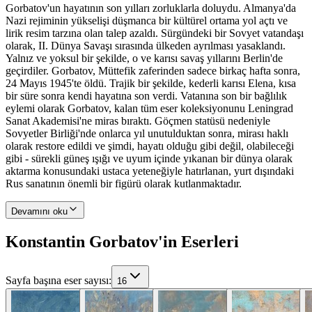
Gorbatov'un hayatının son yılları zorluklarla doluydu. Almanya'da
Nazi rejiminin yükselişi düşmanca bir kültürel ortama yol açtı ve
lirik resim tarzına olan talep azaldı. Sürgündeki bir Sovyet vatandaşı
olarak, II. Dünya Savaşı sırasında ülkeden ayrılması yasaklandı.
Yalnız ve yoksul bir şekilde, o ve karısı savaş yıllarını Berlin'de
geçirdiler. Gorbatov, Müttefik zaferinden sadece birkaç hafta sonra,
24 Mayıs 1945'te öldü. Trajik bir şekilde, kederli karısı Elena, kısa
bir süre sonra kendi hayatına son verdi. Vatanına son bir bağlılık
eylemi olarak Gorbatov, kalan tüm eser koleksiyonunu Leningrad
Sanat Akademisi'ne miras bıraktı. Göçmen statüsü nedeniyle
Sovyetler Birliği'nde onlarca yıl unutulduktan sonra, mirası haklı
olarak restore edildi ve şimdi, hayatı olduğu gibi değil, olabileceği
gibi - sürekli güneş ışığı ve uyum içinde yıkanan bir dünya olarak
aktarma konusundaki ustaca yeteneğiyle hatırlanan, yurt dışındaki
Rus sanatının önemli bir figürü olarak kutlanmaktadır.
Devamını oku
Konstantin Gorbatov'in Eserleri
Sayfa başına eser sayısı
:
16