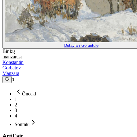
Detayları Görüntüle
Bir kış
manzarası
Konstantin
Gorbatov
Manzara
0
Önceki
1
2
3
4
Sonraki
ArtiFair