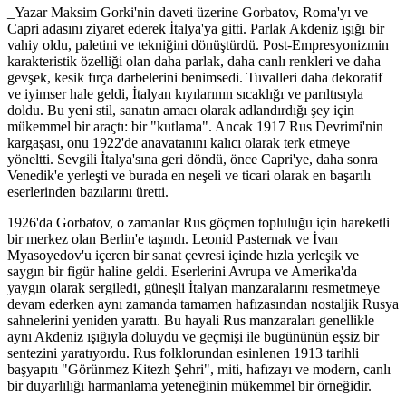
_Yazar Maksim Gorki'nin daveti üzerine Gorbatov, Roma'yı ve
Capri adasını ziyaret ederek İtalya'ya gitti. Parlak Akdeniz ışığı bir
vahiy oldu, paletini ve tekniğini dönüştürdü. Post-Empresyonizmin
karakteristik özelliği olan daha parlak, daha canlı renkleri ve daha
gevşek, kesik fırça darbelerini benimsedi. Tuvalleri daha dekoratif
ve iyimser hale geldi, İtalyan kıyılarının sıcaklığı ve parıltısıyla
doldu. Bu yeni stil, sanatın amacı olarak adlandırdığı şey için
mükemmel bir araçtı: bir "kutlama". Ancak 1917 Rus Devrimi'nin
kargaşası, onu 1922'de anavatanını kalıcı olarak terk etmeye
yöneltti. Sevgili İtalya'sına geri döndü, önce Capri'ye, daha sonra
Venedik'e yerleşti ve burada en neşeli ve ticari olarak en başarılı
eserlerinden bazılarını üretti.
1926'da Gorbatov, o zamanlar Rus göçmen topluluğu için hareketli
bir merkez olan Berlin'e taşındı. Leonid Pasternak ve İvan
Myasoyedov'u içeren bir sanat çevresi içinde hızla yerleşik ve
saygın bir figür haline geldi. Eserlerini Avrupa ve Amerika'da
yaygın olarak sergiledi, güneşli İtalyan manzaralarını resmetmeye
devam ederken aynı zamanda tamamen hafızasından nostaljik Rusya
sahnelerini yeniden yarattı. Bu hayali Rus manzaraları genellikle
aynı Akdeniz ışığıyla doluydu ve geçmişi ile bugününün eşsiz bir
sentezini yaratıyordu. Rus folklorundan esinlenen 1913 tarihli
başyapıtı "Görünmez Kitezh Şehri", miti, hafızayı ve modern, canlı
bir duyarlılığı harmanlama yeteneğinin mükemmel bir örneğidir.