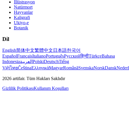
İllüstrasyon
Natürmort
Hayvanlar
Kaligrafi
Ukiyo-e
Botanik
Dil
English
简体中文
繁體中文
日本語
한국어
Español
Français
Italiano
Português
Русский
हिन्दी
Türkçe
Bahasa
Indonesia
العربية
Polski
Deutsch
Tiếng
Việt
ไทย
Čeština
Ελληνικά
Magyar
Română
Svenska
Norsk
Dansk
Neder
2026
artifair.
Tüm Hakları Saklıdır
Gizlilik Politikası
Kullanım Koşulları