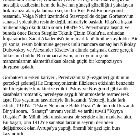
nostaljik cazibesini hem de İtalya'nın güneşli güzelliğini yakalayan
lirik manzaralarıyla tanınan seçkin bir Rus Post-Empresyonist
ressamdı. Volga Nehri üzerindeki Stavropol'de doğan Gorbatov'un
sanatsal yolculuğu resimle değil, mimariyle başladı. Riga'da inşaat
mühendisliği okuduktan sonra 1904'te St. Petersburg'a taşındı ve
burada önce Baron Stieglitz Teknik Çizim Okulu'na, ardından
İmparatorluk Sanat Akademisi'nin mimarlık bölümüne kaydoldu. Bir
yıl sonra, resim bölümüne geçerek ünlü manzara sanatçıları Nikolay
Dubovskoy ve Alexander Kiselev'in altında çalışmak üzere gerçek
tutkusunu buldu. Bu mimari altyapı, ona uyumlu şehir
manzaralarının alametifarikası olacak güçlü bir kompozisyon
duygusu aşıladı.
Gorbatov'un erken kariyeri, Peredvizhniki (Gezginler) grubunun
gerçekçi geleneği ile Empresyonizmin filizlenen etkisinin benzersiz
bir birleşimiyle karakterize edildi. Pskov ve Novgorod gibi antik
kasabaları romantik, neredeyse saygılı bir atmosferle resmederek
taşra Rus yaşamını tasvirleriyle ün kazandı. Yeteneği hızla fark
edildi; 1910'da "Pskov Nehri'nde Balık Pazarı" ile bir ödül kazandı.
Bir yıl sonra, "Sanatçı" unvanı verildi ve tarihi tuvali "Kıyıya
Ulaştılar" ile Münih'teki uluslararası bir sergide altın madalya aldı.
Bu başarı, ona 1912'de sanatsal tarzının seyrini derinden
değiştirecek olan Avrupa'ya yaptığı önemli bir gezi için burs
kazandırdı.