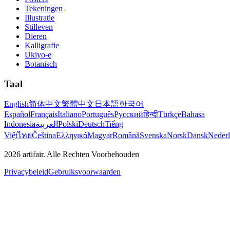
Tekeningen
Illustratie
Stilleven
Dieren
Kalligrafie
Ukiyo-e
Botanisch
Taal
English
简体中文
繁體中文
日本語
한국어
Español
Français
Italiano
Português
Русский
हिन्दी
Türkçe
Bahasa
Indonesia
العربية
Polski
Deutsch
Tiếng
Việt
ไทย
Čeština
Ελληνικά
Magyar
Română
Svenska
Norsk
Dansk
Neder
2026
artifair.
Alle Rechten Voorbehouden
Privacybeleid
Gebruiksvoorwaarden