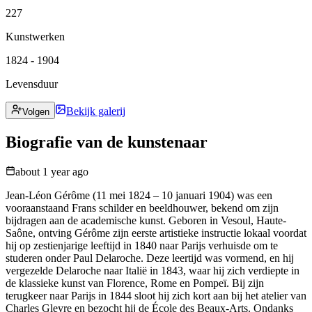
227
Kunstwerken
1824 - 1904
Levensduur
Bekijk galerij
Volgen
Biografie van de kunstenaar
about 1 year ago
Jean-Léon Gérôme (11 mei 1824 – 10 januari 1904) was een
vooraanstaand Frans schilder en beeldhouwer, bekend om zijn
bijdragen aan de academische kunst. Geboren in Vesoul, Haute-
Saône, ontving Gérôme zijn eerste artistieke instructie lokaal voordat
hij op zestienjarige leeftijd in 1840 naar Parijs verhuisde om te
studeren onder Paul Delaroche. Deze leertijd was vormend, en hij
vergezelde Delaroche naar Italië in 1843, waar hij zich verdiepte in
de klassieke kunst van Florence, Rome en Pompeï. Bij zijn
terugkeer naar Parijs in 1844 sloot hij zich kort aan bij het atelier van
Charles Gleyre en bezocht hij de École des Beaux-Arts. Ondanks