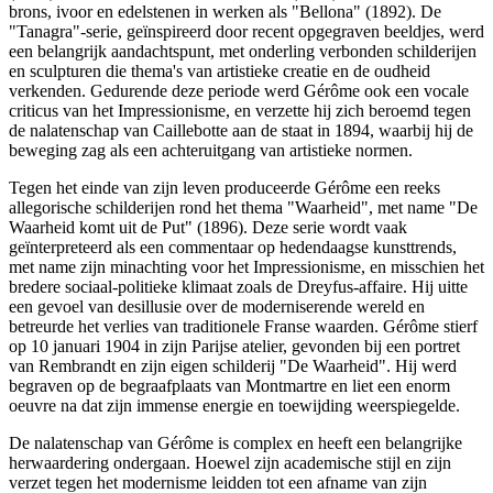
brons, ivoor en edelstenen in werken als "Bellona" (1892). De
"Tanagra"-serie, geïnspireerd door recent opgegraven beeldjes, werd
een belangrijk aandachtspunt, met onderling verbonden schilderijen
en sculpturen die thema's van artistieke creatie en de oudheid
verkenden. Gedurende deze periode werd Gérôme ook een vocale
criticus van het Impressionisme, en verzette hij zich beroemd tegen
de nalatenschap van Caillebotte aan de staat in 1894, waarbij hij de
beweging zag als een achteruitgang van artistieke normen.
Tegen het einde van zijn leven produceerde Gérôme een reeks
allegorische schilderijen rond het thema "Waarheid", met name "De
Waarheid komt uit de Put" (1896). Deze serie wordt vaak
geïnterpreteerd als een commentaar op hedendaagse kunsttrends,
met name zijn minachting voor het Impressionisme, en misschien het
bredere sociaal-politieke klimaat zoals de Dreyfus-affaire. Hij uitte
een gevoel van desillusie over de moderniserende wereld en
betreurde het verlies van traditionele Franse waarden. Gérôme stierf
op 10 januari 1904 in zijn Parijse atelier, gevonden bij een portret
van Rembrandt en zijn eigen schilderij "De Waarheid". Hij werd
begraven op de begraafplaats van Montmartre en liet een enorm
oeuvre na dat zijn immense energie en toewijding weerspiegelde.
De nalatenschap van Gérôme is complex en heeft een belangrijke
herwaardering ondergaan. Hoewel zijn academische stijl en zijn
verzet tegen het modernisme leidden tot een afname van zijn