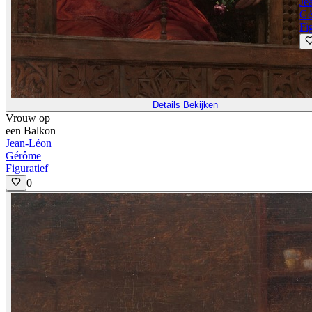
Je
Gé
Fi
Details Bekijken
Vrouw op
een Balkon
Jean-Léon
Gérôme
Figuratief
0