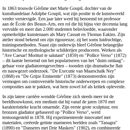
In 1863 trouwde Gérôme met Marie Goupil, dochter van de
kunsthandelaar Adolphe Goupil, wat zijn positie in de kunstwereld
verder verstevigde. Een jaar later werd hij benoemd tot professor
aan de École des Beaux-Arts, een rol die hij bijna vier decennia lang
vervulde en meer dan 2.000 studenten beïnvloedde, waaronder
opmerkelijke kunstenaars als Mary Cassatt en Thomas Eakins. Zijn
atelier stond bekend om zijn rigoureuze, zij het soms luidruchtige,
trainingsmethoden. Naast zijn onderwijs bleef Gérôme belangrijke
historische en mythologische schilderijen produceren. Werken als
"Ave Caesar! Morituri te salutant" (1859) en "Pollice Verso" (1872)
– dit laatste beroemd om het populariseren van het "duim omlaag"-
gebaar voor gladiatorengevechten – toonden zijn dramatische flair
en nauwgezet onderzoek. "De Executie van Maarschalk Ney"
(1868) en "De Grijze Eminentie" (1873) demonstreerden zijn
vermogen om controversiële historische onderwerpen en complexe
composities aan te pakken, wat hem zowel lof als kritiek opleverde.
In zijn latere carrière wendde Gérôme zich steeds meer tot de
beeldhouwkunst, een medium dat hij vanaf de jaren 1870 met
karakteristieke kracht omarmde. Zijn eerste grote sculptuur, een
bronzen gladiator gebaseerd op "Pollice Verso", werd
tentoongesteld in 1878. Hij experimenteerde innovatief met
materialen, creëerde getinte marmeren beelden zoals "Tanagra"
(1890) en "Danseres met Drie Maskers" (1902), en combineerde