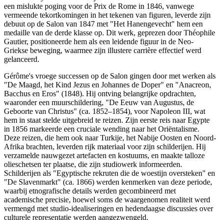
een mislukte poging voor de Prix de Rome in 1846, vanwege
vermeende tekortkomingen in het tekenen van figuren, leverde zijn
debuut op de Salon van 1847 met "Het Hanengevecht" hem een
medaille van de derde klasse op. Dit werk, geprezen door Théophile
Gautier, positioneerde hem als een leidende figuur in de Neo-
Griekse beweging, waarmee zijn illustere carrière effectief werd
gelanceerd.
Gérôme's vroege successen op de Salon gingen door met werken als
"De Maagd, het Kind Jezus en Johannes de Doper" en "Anacreon,
Bacchus en Eros" (1848). Hij ontving belangrijke opdrachten,
waaronder een muurschildering, "De Eeuw van Augustus, de
Geboorte van Christus" (ca. 1852–1854), voor Napoleon III, wat
hem in staat stelde uitgebreid te reizen. Zijn eerste reis naar Egypte
in 1856 markeerde een cruciale wending naar het Oriëntalisme.
Deze reizen, die hem ook naar Turkije, het Nabije Oosten en Noord-
Afrika brachten, leverden rijk materiaal voor zijn schilderijen. Hij
verzamelde nauwgezet artefacten en kostuums, en maakte talloze
olieschetsen ter plaatse, die zijn studiowerk informeerden.
Schilderijen als "Egyptische rekruten die de woestijn oversteken" en
"De Slavenmarkt" (ca. 1866) werden kenmerken van deze periode,
waarbij etnografische details werden gecombineerd met
academische precisie, hoewel soms de waargenomen realiteit werd
vermengd met studio-idealiseringen en hedendaagse discussies over
culturele representatie werden aangezwengeld.