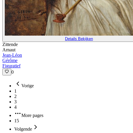
Details Bekijken
Zittende
Arnaut
Jean-Léon
Gérôme
Figuratief
0
Vorige
1
2
3
4
More pages
15
Volgende