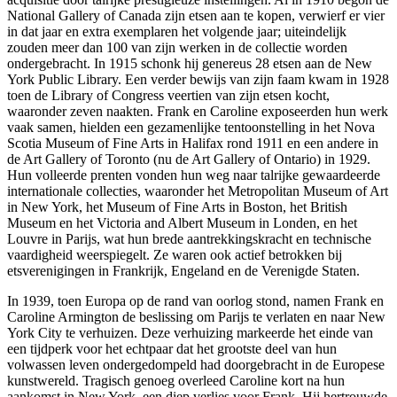
National Gallery of Canada zijn etsen aan te kopen, verwierf er vier
in dat jaar en extra exemplaren het volgende jaar; uiteindelijk
zouden meer dan 100 van zijn werken in de collectie worden
ondergebracht. In 1915 schonk hij genereus 28 etsen aan de New
York Public Library. Een verder bewijs van zijn faam kwam in 1928
toen de Library of Congress veertien van zijn etsen kocht,
waaronder zeven naakten. Frank en Caroline exposeerden hun werk
vaak samen, hielden een gezamenlijke tentoonstelling in het Nova
Scotia Museum of Fine Arts in Halifax rond 1911 en een andere in
de Art Gallery of Toronto (nu de Art Gallery of Ontario) in 1929.
Hun volleerde prenten vonden hun weg naar talrijke gewaardeerde
internationale collecties, waaronder het Metropolitan Museum of Art
in New York, het Museum of Fine Arts in Boston, het British
Museum en het Victoria and Albert Museum in Londen, en het
Louvre in Parijs, wat hun brede aantrekkingskracht en technische
vaardigheid weerspiegelt. Ze waren ook actief betrokken bij
etsverenigingen in Frankrijk, Engeland en de Verenigde Staten.
In 1939, toen Europa op de rand van oorlog stond, namen Frank en
Caroline Armington de beslissing om Parijs te verlaten en naar New
York City te verhuizen. Deze verhuizing markeerde het einde van
een tijdperk voor het echtpaar dat het grootste deel van hun
volwassen leven ondergedompeld had doorgebracht in de Europese
kunstwereld. Tragisch genoeg overleed Caroline kort na hun
aankomst in New York, een diep verlies voor Frank. Hij hertrouwde