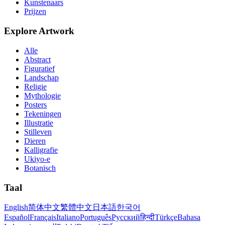
Kunstenaars
Prijzen
Explore Artwork
Alle
Abstract
Figuratief
Landschap
Religie
Mythologie
Posters
Tekeningen
Illustratie
Stilleven
Dieren
Kalligrafie
Ukiyo-e
Botanisch
Taal
English
简体中文
繁體中文
日本語
한국어
Español
Français
Italiano
Português
Русский
हिन्दी
Türkçe
Bahasa