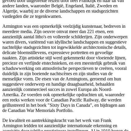
gevoed door uitgebreide reizen door heel Frankrijk en naar tal van
andere landen, waaronder België, Engeland, Italië, Zweden en
Algerije, waarbij ze de diverse landschappen en stadsgezichten
vastlegden die ze tegenkwamen.
Armington was een opmerkelijk veelzijdig kunstenaar, bedreven in
meerdere media. Zijn oeuvre omvat meer dan 221 etsen, een
aanzienlijk aantal litho's en volleerde schilderijen. Zijn onderwerpen
waren divers, variërend van idyllische landschappen en suggestieve
nachtelijke stadsgezichten tot ingewikkelde architectonische details,
delicate bloemstillevens, expressieve portretten en gevoelige
naakten. Zijn artistieke stijl werd gekenmerkt door vloeiende lijnen,
precieze en verfijnde etstechnieken, en een meesterlijk gebruik van
schaduwwerking om atmosferische perspectieven te creëren, vooral
duidelijk in zijn boeiende nachtscènes en zijn studies van de
menselijke vorm. De etsen van de Armingtons, geroemd om hun
suggestieve onderwerp en handige draagbaarheid, behaalden
aanzienlijk commercieel succes in zowel Europa als Noord-
Amerika. Ze voerden ook opmerkelijke opdrachten uit, waaronder
een reeks werken voor de Canadian Pacific Railway, die werden
geïllustreerd in het boek "Sixty Days in Canada", en bijdragen aan
de Canadian War Memorials Portfolio.
De kwaliteit en aantrekkingskracht van het werk van Frank
Armington leidden tot aanzienlijke internationale erkenning en
acquisitie door talrijke prestigieuze instellingen. Al in 1910 begon de