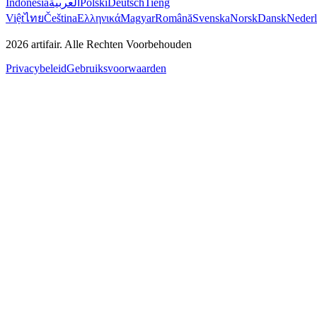
Indonesia
العربية
Polski
Deutsch
Tiếng
Việt
ไทย
Čeština
Ελληνικά
Magyar
Română
Svenska
Norsk
Dansk
Neder
2026
artifair.
Alle Rechten Voorbehouden
Privacybeleid
Gebruiksvoorwaarden