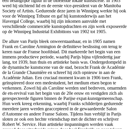
een belangrijke figuur in de bloeiende lokale kunstscene. In 1903
werd hij stichtend lid en de eerste vice-president van de Manitoba
Society of Artists. Gedurende deze jaren in Winnipeg werkte hij ook
voor de Winnipeg Tribune en gaf hij kunstonderwijs aan het
Havergal College, waarbij hij zijn inkomen aanvulde met
verschillende commerciële kunstopdrachten en zijn werk exposeerde
op de Winnipeg Industrial Exhibitions van 1902 tot 1905.
De allure van Parijs bleek onweerstaanbaar, en in 1905 namen
Frank en Caroline Armington de definitieve beslissing om terug te
keren naar de Franse hoofdstad. Dit markeerde het begin van een
immens productieve periode, waarbij Parijs bijna vijfendertig jaar
lang, tot 1939, hun thuis en artistieke basis was. Ondergedompeld in
de dynamische kunstscene van de stad, bezocht Frank de Académie
de la Grande Chaumière en schreef hij zich opnieuw in aan de
Académie Julian. Een cruciaal moment kwam in 1906 toen Frank,
geïnspireerd door een medestudent, het medium etsen begon te
verkennen. Zowel hij als Caroline werden snel bedreven, omarmden
de ets-revival van het begin van de 20e eeuw en vestigden zich als
gerespecteerde figuren binnen de Parijse expat-kunstgemeenschap.
Hun werk kreeg erkenning, waarbij Franks schilderijen gedurende
meerdere jaren werden geaccepteerd in de gewaardeerde Salon
d'Automne en andere Franse Salons. Tijdens hun verblijf in Parijs
sloten ze ook een hechte vriendschap met de dichter en schrijver
Robert W. Service. Hun artistieke inspanningen werden vaak