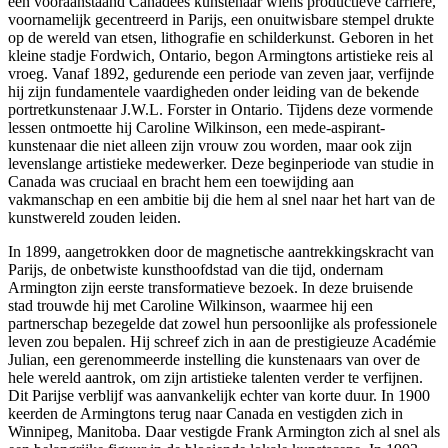
een vooraanstaand Canadees kunstenaar wiens productieve carrière,
voornamelijk gecentreerd in Parijs, een onuitwisbare stempel drukte
op de wereld van etsen, lithografie en schilderkunst. Geboren in het
kleine stadje Fordwich, Ontario, begon Armingtons artistieke reis al
vroeg. Vanaf 1892, gedurende een periode van zeven jaar, verfijnde
hij zijn fundamentele vaardigheden onder leiding van de bekende
portretkunstenaar J.W.L. Forster in Ontario. Tijdens deze vormende
lessen ontmoette hij Caroline Wilkinson, een mede-aspirant-
kunstenaar die niet alleen zijn vrouw zou worden, maar ook zijn
levenslange artistieke medewerker. Deze beginperiode van studie in
Canada was cruciaal en bracht hem een toewijding aan
vakmanschap en een ambitie bij die hem al snel naar het hart van de
kunstwereld zouden leiden.
In 1899, aangetrokken door de magnetische aantrekkingskracht van
Parijs, de onbetwiste kunsthoofdstad van die tijd, ondernam
Armington zijn eerste transformatieve bezoek. In deze bruisende
stad trouwde hij met Caroline Wilkinson, waarmee hij een
partnerschap bezegelde dat zowel hun persoonlijke als professionele
leven zou bepalen. Hij schreef zich in aan de prestigieuze Académie
Julian, een gerenommeerde instelling die kunstenaars van over de
hele wereld aantrok, om zijn artistieke talenten verder te verfijnen.
Dit Parijse verblijf was aanvankelijk echter van korte duur. In 1900
keerden de Armingtons terug naar Canada en vestigden zich in
Winnipeg, Manitoba. Daar vestigde Frank Armington zich al snel als