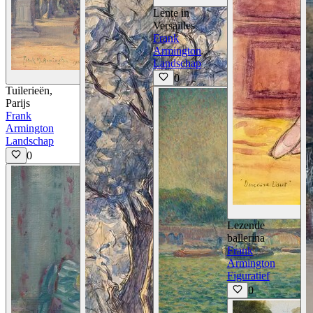
Lente in
Versailles
Frank
Armington
Landschap
Details Bekijken
0
Tuilerieën,
Parijs
Frank
Armington
Landschap
0
Lezende
ballerina
Frank
Armington
Figuratief
0