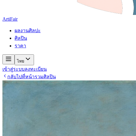
ArtiFair
ผลงานศิลปะ
ศิลปิน
ราคา
ไทย
เข้าสู่ระบบ
ลงทะเบียน
กลับไปที่หน้ารวมศิลปิน