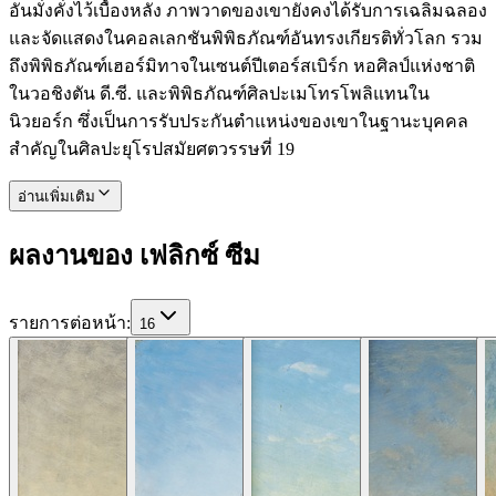
อันมั่งคั่งไว้เบื้องหลัง ภาพวาดของเขายังคงได้รับการเฉลิมฉลอง
และจัดแสดงในคอลเลกชันพิพิธภัณฑ์อันทรงเกียรติทั่วโลก รวม
ถึงพิพิธภัณฑ์เฮอร์มิทาจในเซนต์ปีเตอร์สเบิร์ก หอศิลป์แห่งชาติ
ในวอชิงตัน ดี.ซี. และพิพิธภัณฑ์ศิลปะเมโทรโพลิแทนใน
นิวยอร์ก ซึ่งเป็นการรับประกันตำแหน่งของเขาในฐานะบุคคล
สำคัญในศิลปะยุโรปสมัยศตวรรษที่ 19
อ่านเพิ่มเติม
ผลงานของ เฟลิกซ์ ซีม
รายการต่อหน้า
:
16