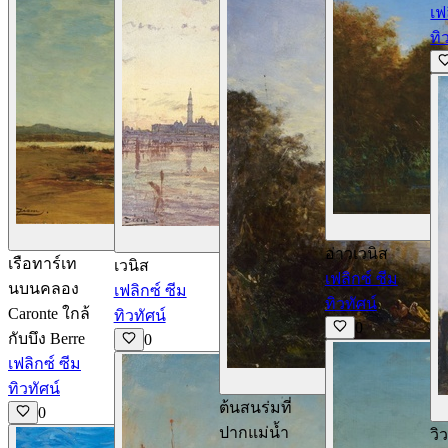
เฟ
ทิ
ดูรายละเอียด
ดูรายละเอียด
อ่าวเวนิส
เรือทาร์เท
เวนิส
เฟลิกซ์ ซีม
นบนคลอง
เฟลิกซ์ ซีม
ทิวทัศน์
Caronte ใกล้
ทิวทัศน์
0
กับบึง Berre
0
เฟลิกซ์ ซีม
ด
ทิวทัศน์
ต้นสนร่มที่
0
ปากแม่น้ำ
วิ