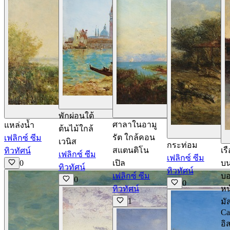
ดูรายละเอียด
ด
ดูรายละเอียด
พักผ่อนใต้
ศาลาในอามู
แหล่งน้ำ
ต้นไม้ใกล้
รัต ใกล้คอน
เฟลิกซ์ ซีม
เวนิส
กระท่อม
สแตนติโน
เร
ทิวทัศน์
เฟลิกซ์ ซีม
เฟลิกซ์ ซีม
0
เปิล
บ
ทิวทัศน์
ทิวทัศน์
เฟลิกซ์ ซีม
บอ
0
0
ทิวทัศน์
หน
1
มั
Ca
อิ