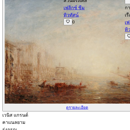
สวนฝรั่งเศส
เฟลิกซ์ ซีม
กา
ทิวทัศน์
เร
0
เฟ
ทิ
ดูรายละเอียด
เวนิส แกรนด์
คาแนลยาม
รุ่งอรุณ