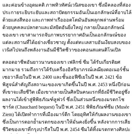
และค่อนข้างอุดมคติ ภาพทิวทัศน์เวนิสของเขา ซึ่งมีคลองที่ส่อง
ประกายระยิบระยับและสถาปัตยกรรมอันเป็นเอกลักษณ์ที่อาบไล้
ด้วยแสงสีทอง และภาพท่าเรือออตโตมันอันพลุกพล่านพร้อม
ด้วยบุคคลแปลกตาและมัสยิดอันยิ่งใหญ่ กลายเป็นเอกลักษณ์
ของเขา เขาสามารถจับภาพบรรยากาศอันเป็นเอกลักษณ์ของ
แต่ละสถานที่ได้อย่างเชี่ยวชาญ ตั้งแต่ทะเลสาบอันเงียบสงบของ
เวนิสไปจนถึงพลังงานอันมีชีวิตชีวาของคอนสแตนติโนเปิล
ตลอดอาชีพอันยาวนานของเขา เฟลิกซ์ ซีม ได้รับเกียรติยศ
มากมาย รวมถึงการได้รับเครื่องอิสริยาภรณ์เลฌียงดอเนอร์ชั้น
เชอวาลีเยในปี พ.ศ. 2400 และชั้นออฟีซีเยในปี พ.ศ. 2421 ข้อ
พิสูจน์สำคัญถึงสถานะของเขาเกิดขึ้นในปี พ.ศ. 2453 หนึ่งปีก่อน
ที่เขาจะเสียชีวิต เมื่อเขากลายเป็นศิลปินคนแรกที่ยังมีชีวิตอยู่ซึ่ง
ผลงานได้เข้าสู่พิพิธภัณฑ์ลูฟวร์ ซึ่งเป็นส่วนหนึ่งของมรดกโช
ชาร์ด (Chauchard bequest) ในปี พ.ศ. 2451 พิพิธภัณฑ์ซีม (Musée
Ziem) ได้เปิดทำการที่เมืองมาร์ตีก โดยอุทิศให้กับผลงานของเขา
ซึ่งเป็นการตอกย้ำมรดกของเขาให้มั่นคงยิ่งขึ้น หลังจากการเสีย
ชีวิตของเขาที่กรุงปารีสในปี พ.ศ. 2454 ซีมได้ทิ้งมรดกทางศิลปะ