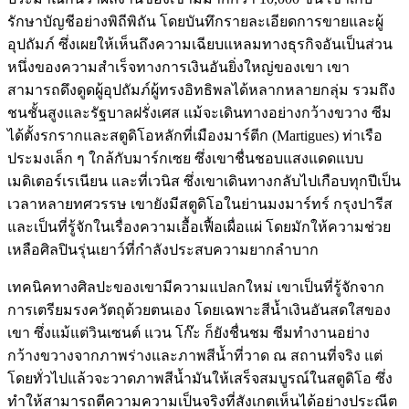
รักษาบัญชีอย่างพิถีพิถัน โดยบันทึกรายละเอียดการขายและผู้
อุปถัมภ์ ซึ่งเผยให้เห็นถึงความเฉียบแหลมทางธุรกิจอันเป็นส่วน
หนึ่งของความสำเร็จทางการเงินอันยิ่งใหญ่ของเขา เขา
สามารถดึงดูดผู้อุปถัมภ์ผู้ทรงอิทธิพลได้หลากหลายกลุ่ม รวมถึง
ชนชั้นสูงและรัฐบาลฝรั่งเศส แม้จะเดินทางอย่างกว้างขวาง ซีม
ได้ตั้งรกรากและสตูดิโอหลักที่เมืองมาร์ตีก (Martigues) ท่าเรือ
ประมงเล็ก ๆ ใกล้กับมาร์กเซย ซึ่งเขาชื่นชอบแสงแดดแบบ
เมดิเตอร์เรเนียน และที่เวนิส ซึ่งเขาเดินทางกลับไปเกือบทุกปีเป็น
เวลาหลายทศวรรษ เขายังมีสตูดิโอในย่านมงมาร์ทร์ กรุงปารีส
และเป็นที่รู้จักในเรื่องความเอื้อเฟื้อเผื่อแผ่ โดยมักให้ความช่วย
เหลือศิลปินรุ่นเยาว์ที่กำลังประสบความยากลำบาก
เทคนิคทางศิลปะของเขามีความแปลกใหม่ เขาเป็นที่รู้จักจาก
การเตรียมรงควัตถุด้วยตนเอง โดยเฉพาะสีน้ำเงินอันสดใสของ
เขา ซึ่งแม้แต่วินเซนต์ แวน โก๊ะ ก็ยังชื่นชม ซีมทำงานอย่าง
กว้างขวางจากภาพร่างและภาพสีน้ำที่วาด ณ สถานที่จริง แต่
โดยทั่วไปแล้วจะวาดภาพสีน้ำมันให้เสร็จสมบูรณ์ในสตูดิโอ ซึ่ง
ทำให้สามารถตีความความเป็นจริงที่สังเกตเห็นได้อย่างประณีต