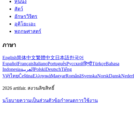
หุ่นนิ่ง
สัตว์
อักษรวิจิตร
อุคิโยะเอะ
พฤกษศาสตร์
ภาษา
English
简体中文
繁體中文
日本語
한국어
Español
Français
Italiano
Português
Русский
हिन्दी
Türkçe
Bahasa
Indonesia
العربية
Polski
Deutsch
Tiếng
Việt
ไทย
Čeština
Ελληνικά
Magyar
Română
Svenska
Norsk
Dansk
Neder
2026
artifair.
สงวนลิขสิทธิ์
นโยบายความเป็นส่วนตัว
ข้อกำหนดการใช้งาน