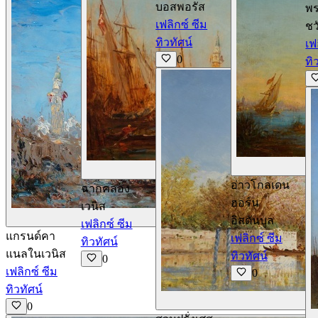
บอสพอรัส
พ
เฟลิกซ์ ซีม
ชว
ทิวทัศน์
เฟ
0
ทิ
ดูรายละเอียด
อ่าวโกลเดน
ฉากคลอง
ฮอร์น
เวนิส
ดูรายละเอียด
อิสตันบูล
เฟลิกซ์ ซีม
แกรนด์คา
เฟลิกซ์ ซีม
ทิวทัศน์
แนลในเวนิส
ทิวทัศน์
0
เฟลิกซ์ ซีม
0
ทิวทัศน์
ด
0