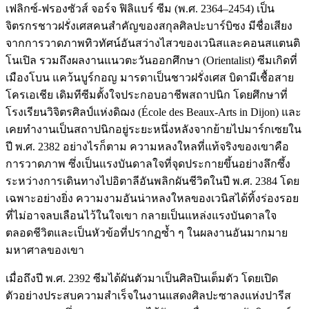
เฟลิกซ์-ฟรองซัวส์ จอร์จ ฟิลิแบร์ ซีม (พ.ศ. 2364–2454) เป็น
จิตรกรชาวฝรั่งเศสคนสำคัญของสกุลศิลปะบาร์บิซง มีชื่อเสียง
จากการวาดภาพทิวทัศน์อันสว่างไสวของเวนิสและคอนสแตนติ
โนเปิล รวมถึงผลงานแนวตะวันออกศึกษา (Orientalist) ซีมเกิดที่
เมืองโบน แคว้นบูร์กอญ มารดาเป็นชาวฝรั่งเศส บิดามีเชื้อสาย
โครเอเชีย เดิมทีซีมตั้งใจประกอบอาชีพสถาปนิก โดยศึกษาที่
โรงเรียนวิจิตรศิลป์แห่งดิฌง (École des Beaux-Arts in Dijon) และ
เคยทำงานเป็นสถาปนิกอยู่ระยะหนึ่งหลังจากย้ายไปมาร์กเซยใน
ปี พ.ศ. 2382 อย่างไรก็ตาม ความหลงใหลที่แท้จริงของเขาคือ
การวาดภาพ ซึ่งเป็นแรงบันดาลใจที่จุดประกายขึ้นอย่างลึกซึ้ง
ระหว่างการเดินทางไปอิตาลีอันพลิกผันชีวิตในปี พ.ศ. 2384 โดย
เฉพาะอย่างยิ่ง ความงามอันน่าหลงใหลของเวนิสได้ทิ้งร่องรอย
ที่ไม่อาจลบเลือนไว้ในใจเขา กลายเป็นแหล่งแรงบันดาลใจ
ตลอดชีวิตและเป็นหัวข้อที่ปรากฏซ้ำ ๆ ในผลงานอันมากมาย
มหาศาลของเขา
เมื่อถึงปี พ.ศ. 2392 ซีมได้ผันตัวมาเป็นศิลปินเต็มตัว โดยเปิด
ตัวอย่างประสบความสำเร็จในงานแสดงศิลปะซาลงแห่งปารีส