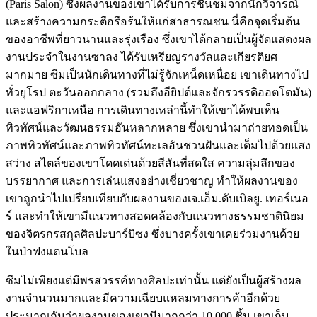
(Paris Salon) ซึ่งผลงานของเขาได้รับการชื่นชมจากนักวิจารณ์
และสร้างความกระตือรือร้นให้แก่สาธารณชน นี่คือจุดเริ่มต้น
ของอาชีพที่ยาวนานและรุ่งเรือง ซึ่งเขาได้กลายเป็นผู้จัดแสดงผล
งานประจำในงานซาลง ได้รับเหรียญรางวัลและเกียรติยศ
มากมาย ซีมเป็นนักเดินทางที่ไม่รู้จักเหน็ดเหนื่อย เขาเดินทางไป
ทั่วยุโรป ตะวันออกกลาง (รวมถึงอียิปต์และจักรวรรดิออตโตมัน)
และแอฟริกาเหนือ การเดินทางเหล่านี้ทำให้เขาได้พบเห็น
ทิวทัศน์และวัฒนธรรมอันหลากหลาย ซึ่งเขานำมาถ่ายทอดเป็น
ภาพทิวทัศน์และภาพทิวทัศน์ทะเลอันชวนฝันและเต็มไปด้วยแสง
สว่าง สไตล์ของเขาโดดเด่นด้วยสีสันที่สดใส ความลุ่มลึกของ
บรรยากาศ และการเล่นแสงอย่างเชี่ยวชาญ ทำให้ผลงานของ
เขาถูกนำไปเปรียบเทียบกับผลงานของเจ.เอ็ม.ดับเบิลยู. เทอร์เนอ
ร์ และทำให้เขามีแนวทางสอดคล้องกับแนวทางธรรมชาตินิยม
ของจิตรกรสกุลศิลปะบาร์บิซง ซึ่งบางครั้งเขาเคยร่วมงานด้วย
ในป่าฟงแตนโบล
ซีมไม่เพียงแต่มีพรสวรรค์ทางศิลปะเท่านั้น แต่ยังเป็นผู้สร้างผล
งานจำนวนมากและมีความเฉียบแหลมทางการค้าอีกด้วย
ประมาณกันว่าผลงานของเขามีมากกว่า 10,000 ชิ้น เขาเก็บ