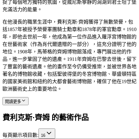
捉了每個地方獨特的氛圍，從威尼斯寧靜的潟湖到君士坦丁堡
充滿活力的能量。
在他漫長的職業生涯中，費利克斯·齊姆獲得了無數榮譽，包
括1857年被授予榮譽軍團騎士勳章和1878年的軍官勳章。1910
年，即他去世前一年，他成為第一位作品進入羅浮宮博物館的
在世藝術家（作為肖代爾遺贈的一部分），這充分證明了他的
地位。1908年，馬蒂格的齊姆博物館落成，專門展出他的作
品，進一步鞏固了他的遺產。1911年齊姆在巴黎去世後，留下
了豐富的藝術遺產。他的畫作至今仍備受推崇，並被世界各地
著名的博物館收藏，包括聖彼得堡的冬宮博物館、華盛頓特區
的國家美術館和紐約的大都會藝術博物館，確保了他在19世紀
歐洲藝術史上的重要地位。
閱讀更多
費利克斯·齊姆 的藝術作品
每頁顯示項目數
:
16