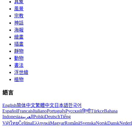
具象
風景
宗教
神話
海報
繪畫
插畫
靜物
動物
書法
浮世繪
植物
語言
English
简体中文
繁體中文
日本語
한국어
Español
Français
Italiano
Português
Русский
हिन्दी
Türkçe
Bahasa
Indonesia
العربية
Polski
Deutsch
Tiếng
Việt
ไทย
Čeština
Ελληνικά
Magyar
Română
Svenska
Norsk
Dansk
Neder