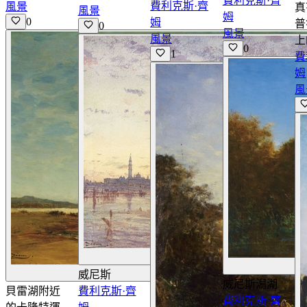
費利克斯·齊
費利克斯·齊
風景
真
風景
姆
0
姆
普
0
風景
風景
上
0
1
費
姆
風
查看詳情
威尼斯
查看詳情
威尼斯潟湖
貝雷湖附近
費利克斯·齊
費利克斯·齊