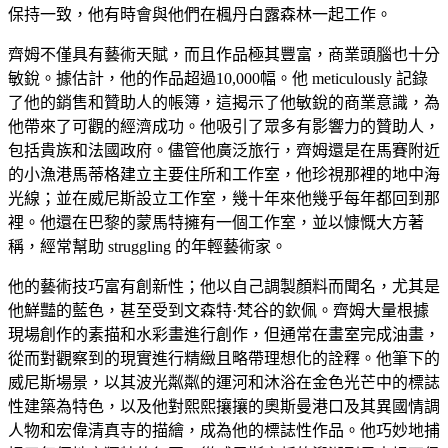
保持一致，他有時會與他們在楓丹白露森林一起工作。
齊姆不僅具有藝術天賦，而且作品極其豐富，商業頭腦也十分
敏銳。據估計，他的作品超過10,000幅。他 meticulously 記錄
了他的銷售和贊助人的帳簿，這揭示了他敏銳的商業意識，為
他帶來了可觀的經濟成功。他吸引了眾多有影響力的贊助人，
包括貴族和法國政府。儘管他廣泛旅行，齊姆還是在馬賽附近
的小漁港馬蒂格建立主要住所和工作室，他珍視那裡的地中海
光線；並在威尼斯設立工作室，幾十年來他幾乎每年都回到那
裡。他還在巴黎的蒙馬特擁有一個工作室，並以慷慨大方著
稱，經常幫助 struggling 的年輕藝術家。
他的藝術技巧富有創新性；他以自己調製顏料而聞名，尤其是
他鮮豔的藍色，甚至受到文森特·梵谷的欽佩。齊姆大量根據
現場創作的素描和水彩畫進行創作，但通常在畫室完成油畫，
從而對觀察到的現實進行精緻且略帶理想化的詮釋。他筆下的
威尼斯場景，以其波光粼粼的運河和沐浴在金色光芒中的標誌
性建築為特色，以及他對熙熙攘攘的奧斯曼港口及其異國情調
人物和宏偉清真寺的描繪，成為他的標誌性作品。他巧妙地捕