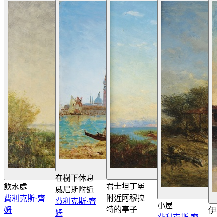
查看詳情
查看詳情
在樹下休息
君士坦丁堡
飲水處
威尼斯附近
附近阿穆拉
費利克斯·齊
費利克斯·齊
小屋
特的亭子
姆
伊
姆