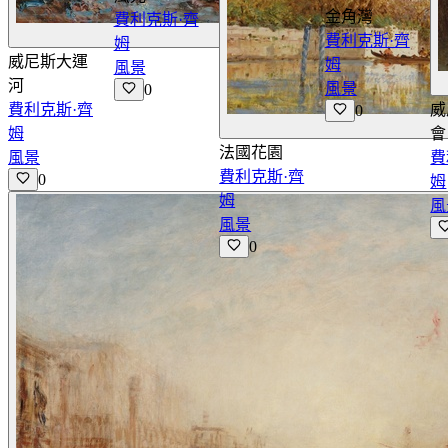
金角灣
費利克斯·齊
查看詳情
費利克斯·齊
姆
威尼斯大運
姆
風景
河
風景
0
費利克斯·齊
威
0
姆
會
法國花園
風景
費
費利克斯·齊
0
姆
姆
風
風景
0