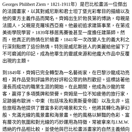
Georges Philibert Ziem，1821-1911年）是巴比松畫派一位傑出
的法國畫家，以其對威尼斯和君士坦丁堡光彩奪目的描繪以及
他的東方主義作品而聞名。齊姆出生於勃艮第的博訥，母親是
法國人，父親是克羅埃西亞裔。他最初追求建築事業，在第戎
美術學院學習，1839年移居馬賽後甚至一度擔任建築師。然
而，他真正的熱情在於繪畫，1841年一次改變人生的義大利之
行深刻點燃了這份熱情。特別是威尼斯迷人的美麗給他留下了
不可磨滅的印記，成為他畢生的靈感來源和他龐大作品中反覆
出現的主題。
到1849年，齊姆已完全轉型為一名藝術家，在巴黎沙龍成功亮
相，其作品受到評論界的好評和公眾的熱烈歡迎。這標誌著他
漫長而成功的職業生涯的開始，在此期間，他成為沙龍的常
客，贏得了多項獎牌和榮譽。齊姆是一位不知疲倦的旅行家，
足跡遍布歐洲、中東（包括埃及和奧斯曼帝國）以及北非。這
些旅程為他提供了豐富多彩的場景和文化，他將其轉化為夢幻
般、充滿光線的風景畫和海景畫。他的風格以鮮豔的色彩、富
有層次的氛圍和對光線的巧妙運用為特徵，常被拿來与J.M.W.
透納的作品相比較，並使他與巴比松畫派畫家的自然主義傾向