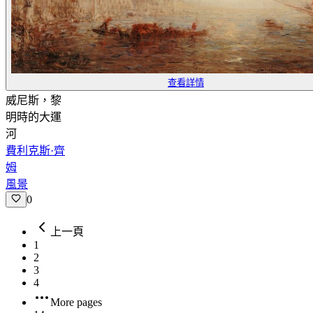
查看詳情
威尼斯，黎
明時的大運
河
費利克斯·齊
姆
風景
0
上一頁
1
2
3
4
More pages