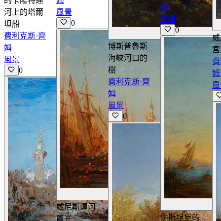
的卡隆特運
姆
姆
河上的塔爾
風景
風景
0
坦船
0
費利克斯·齊
威
博斯普魯斯
姆
宮
海峽河口的
風景
費
樹
0
姆
費利克斯·齊
風
姆
風景
0
查看詳情
威尼斯運河
伊斯坦堡的
風光