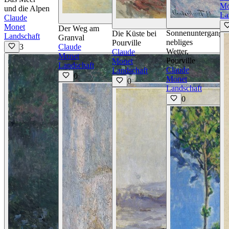
Mo
und die Alpen
La
Claude
Details ansehen
De
Monet
Der Weg am
Sonnenuntergang,
Die Küste bei
Landschaft
Granval
nebliges
Pourville
3
Claude
Wetter,
Claude
Monet
Pourville
Monet
Landschaft
Claude
Landschaft
0
Monet
0
Landschaft
0