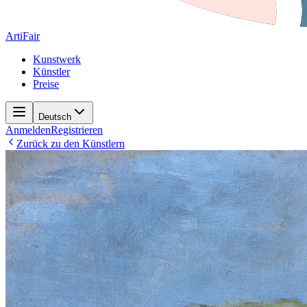
ArtiFair
Kunstwerk
Künstler
Preise
Deutsch
Anmelden
Registrieren
Zurück zu den Künstlern