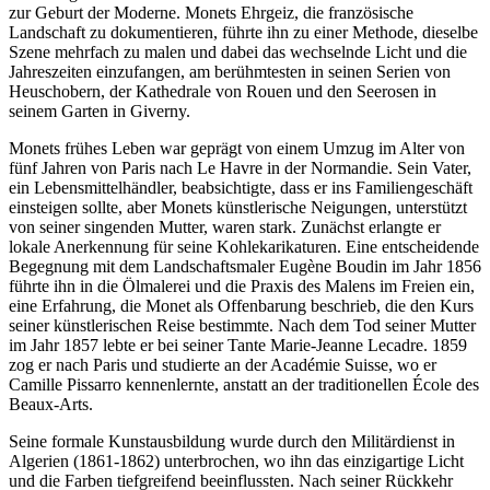
zur Geburt der Moderne. Monets Ehrgeiz, die französische
Landschaft zu dokumentieren, führte ihn zu einer Methode, dieselbe
Szene mehrfach zu malen und dabei das wechselnde Licht und die
Jahreszeiten einzufangen, am berühmtesten in seinen Serien von
Heuschobern, der Kathedrale von Rouen und den Seerosen in
seinem Garten in Giverny.
Monets frühes Leben war geprägt von einem Umzug im Alter von
fünf Jahren von Paris nach Le Havre in der Normandie. Sein Vater,
ein Lebensmittelhändler, beabsichtigte, dass er ins Familiengeschäft
einsteigen sollte, aber Monets künstlerische Neigungen, unterstützt
von seiner singenden Mutter, waren stark. Zunächst erlangte er
lokale Anerkennung für seine Kohlekarikaturen. Eine entscheidende
Begegnung mit dem Landschaftsmaler Eugène Boudin im Jahr 1856
führte ihn in die Ölmalerei und die Praxis des Malens im Freien ein,
eine Erfahrung, die Monet als Offenbarung beschrieb, die den Kurs
seiner künstlerischen Reise bestimmte. Nach dem Tod seiner Mutter
im Jahr 1857 lebte er bei seiner Tante Marie-Jeanne Lecadre. 1859
zog er nach Paris und studierte an der Académie Suisse, wo er
Camille Pissarro kennenlernte, anstatt an der traditionellen École des
Beaux-Arts.
Seine formale Kunstausbildung wurde durch den Militärdienst in
Algerien (1861-1862) unterbrochen, wo ihn das einzigartige Licht
und die Farben tiefgreifend beeinflussten. Nach seiner Rückkehr