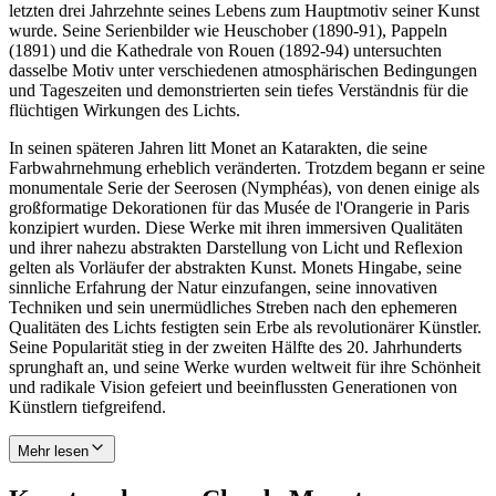
letzten drei Jahrzehnte seines Lebens zum Hauptmotiv seiner Kunst
wurde. Seine Serienbilder wie Heuschober (1890-91), Pappeln
(1891) und die Kathedrale von Rouen (1892-94) untersuchten
dasselbe Motiv unter verschiedenen atmosphärischen Bedingungen
und Tageszeiten und demonstrierten sein tiefes Verständnis für die
flüchtigen Wirkungen des Lichts.
In seinen späteren Jahren litt Monet an Katarakten, die seine
Farbwahrnehmung erheblich veränderten. Trotzdem begann er seine
monumentale Serie der Seerosen (Nymphéas), von denen einige als
großformatige Dekorationen für das Musée de l'Orangerie in Paris
konzipiert wurden. Diese Werke mit ihren immersiven Qualitäten
und ihrer nahezu abstrakten Darstellung von Licht und Reflexion
gelten als Vorläufer der abstrakten Kunst. Monets Hingabe, seine
sinnliche Erfahrung der Natur einzufangen, seine innovativen
Techniken und sein unermüdliches Streben nach den ephemeren
Qualitäten des Lichts festigten sein Erbe als revolutionärer Künstler.
Seine Popularität stieg in der zweiten Hälfte des 20. Jahrhunderts
sprunghaft an, und seine Werke wurden weltweit für ihre Schönheit
und radikale Vision gefeiert und beeinflussten Generationen von
Künstlern tiefgreifend.
Mehr lesen