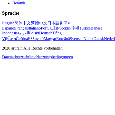
Botanik
Sprache
English
简体中文
繁體中文
日本語
한국어
Español
Français
Italiano
Português
Русский
हिन्दी
Türkçe
Bahasa
Indonesia
العربية
Polski
Deutsch
Tiếng
Việt
ไทย
Čeština
Ελληνικά
Magyar
Română
Svenska
Norsk
Dansk
Neder
2026
artifair.
Alle Rechte vorbehalten
Datenschutzrichtlinie
Nutzungsbedingungen