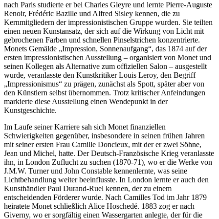
nach Paris studierte er bei Charles Gleyre und lernte Pierre-Auguste
Renoir, Frédéric Bazille und Alfred Sisley kennen, die zu
Kernmitgliedern der impressionistischen Gruppe wurden. Sie teilten
einen neuen Kunstansatz, der sich auf die Wirkung von Licht mit
gebrochenen Farben und schnellen Pinselstrichen konzentrierte.
Monets Gemälde „Impression, Sonnenaufgang“, das 1874 auf der
ersten impressionistischen Ausstellung – organisiert von Monet und
seinen Kollegen als Alternative zum offiziellen Salon – ausgestellt
wurde, veranlasste den Kunstkritiker Louis Leroy, den Begriff
„Impressionismus“ zu prägen, zunächst als Spott, später aber von
den Künstlern selbst übernommen. Trotz kritischer Anfeindungen
markierte diese Ausstellung einen Wendepunkt in der
Kunstgeschichte.
Im Laufe seiner Karriere sah sich Monet finanziellen
Schwierigkeiten gegenüber, insbesondere in seinen frühen Jahren
mit seiner ersten Frau Camille Doncieux, mit der er zwei Söhne,
Jean und Michel, hatte. Der Deutsch-Französische Krieg veranlasste
ihn, in London Zuflucht zu suchen (1870-71), wo er die Werke von
J.M.W. Turner und John Constable kennenlernte, was seine
Lichtbehandlung weiter beeinflusste. In London lernte er auch den
Kunsthändler Paul Durand-Ruel kennen, der zu einem
entscheidenden Förderer wurde. Nach Camilles Tod im Jahr 1879
heiratete Monet schließlich Alice Hoschedé. 1883 zog er nach
Giverny, wo er sorgfältig einen Wassergarten anlegte, der für die