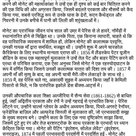
करने की मोनेट की महत्वाकांक्षा ने उन्हें एक ही दृश्य को कई बार चित्रित करने
की एक विधि की ओर अग्रसर किया, जिसमें बदलते प्रकाश और मौसमों को कैद
किया गया, सबसे प्रसिद्ध रूप से उनके घास के ढेरों, रूएन कैथेड्रल और
गिवरनी में उनके बगीचे में पानी की लिली की श्रृंखलाओं में।
मोनेट का प्रारंभिक जीवन पांच साल की उम्र में पेरिस से ले हावरे, नॉर्मंडी में
स्थानांतरित होने से चिह्नित था। उनके पिता, एक किराना व्यापारी, चाहते थे कि
वह पारिवारिक व्यवसाय में शामिल हों, लेकिन मोनेट की कलात्मक प्रवृत्ति,
उनकी गायक माँ द्वारा समर्थित, मजबूत थी। उन्होंने शुरू में अपने चारकोल
कैरिकेचर के लिए स्थानीय मान्यता प्राप्त की। 1856 में लैंडस्केप पेंटर यूजीन
बौडिन के साथ एक महत्वपूर्ण मुलाकात ने उन्हें तेल पेंट और बाहर पेंटिंग करने की
प्रथा से परिचित कराया, एक ऐसा अनुभव जिसे मोनेट ने एक रहस्योद्घाटन के
रूप में वर्णित किया जिसने उनकी कलात्मक यात्रा की दिशा तय की। 1857 में
अपनी माँ की मृत्यु के बाद, वह अपनी चाची मैरी-जीन लेकाड्रे के साथ रहे।
1859 में, वह पेरिस चले गए, अकादमी सुइस में अध्ययन किया जहाँ वे केमिली
पिसारो से मिले, न कि पारंपरिक इकोले डेस बीक्स-आर्ट्स में।
उनकी औपचारिक कला शिक्षा अल्जीरिया में सैन्य सेवा (1861-1862) से बाधित
हुई, जहाँ अद्वितीय प्रकाश और रंगों ने उन्हें गहराई से प्रभावित किया। पेरिस
लौटने पर, उन्होंने चार्ल्स ग्लेयर के अधीन अध्ययन किया, पियरे-अगस्टे रेनॉयर,
फ्रेडेरिक बाज़िल और अल्फ्रेड सिस्ली से मुलाकात की, जो प्रभाववादी समूह
के मुख्य सदस्य बने। उन्होंने कला के लिए एक नया दृष्टिकोण साझा किया,
जिसमें टूटे हुए रंग और तेज़ ब्रशस्ट्रोक के साथ प्रकाश के प्रभावों पर ध्यान
केंद्रित किया गया। मोनेट की पेंटिंग "इंप्रेशन, सोलेल लेवेंट" (इंप्रेशन,
सनराइज), 1874 में पहली प्रभाववादी प्रदर्शनी में प्रदर्शित हुई - मोनेट और