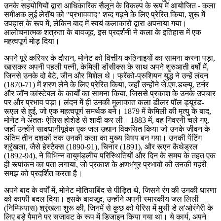
उनके सहयोगियों द्वारा आधिकारिक सैलून के विकल्प के रूप में आयोजित - कला
समीक्षक लुई लेरॉय को "प्रभाववाद" शब्द गढ़ने के लिए प्रेरित किया, शुरू में
उपहास के रूप में, लेकिन बाद में स्वयं कलाकारों द्वारा अपनाया गया।
आलोचनात्मक शत्रुता के बावजूद, इस प्रदर्शनी ने कला के इतिहास में एक
महत्वपूर्ण मोड़ दिया।
अपने पूरे करियर के दौरान, मोनेट को वित्तीय कठिनाइयों का सामना करना पड़ा,
खासकर अपनी पहली पत्नी, केमिली डोंसीक्स के साथ अपने शुरुआती वर्षों में,
जिनसे उनके दो बेटे, जीन और मिशेल थे। फ्रेंको-प्रुशियन युद्ध ने उन्हें लंदन
(1870-71) में शरण लेने के लिए प्रेरित किया, जहाँ उन्होंने जे.एम.डब्ल्यू. टर्नर
और जॉन कांस्टेबल के कार्यों का सामना किया, जिससे प्रकाश के उनके उपचार
पर और प्रभाव पड़ा। लंदन में ही उनकी मुलाकात कला डीलर पॉल ड्यूरंड-
रूएल से हुई, जो एक महत्वपूर्ण समर्थक बने। 1879 में केमिली की मृत्यु के बाद,
मोनेट ने अंततः ऐलिस होशेडे से शादी कर ली। 1883 में, वह गिवरनी चले गए,
जहाँ उन्होंने सावधानीपूर्वक एक जल उद्यान विकसित किया जो उनके जीवन के
अंतिम तीन दशकों तक उनकी कला का मुख्य विषय बन गया। उनकी पेंटिंग
श्रृंखला, जैसे हेस्टैक्स (1890-91), चिनार (1891), और रूएन कैथेड्रल
(1892-94), ने विभिन्न वायुमंडलीय परिस्थितियों और दिन के समय के तहत एक
ही रूपांकन का पता लगाया, जो प्रकाश के क्षणभंगुर प्रभावों की उनकी गहरी
समझ को प्रदर्शित करता है।
अपने बाद के वर्षों में, मोनेट मोतियाबिंद से पीड़ित थे, जिसने रंग की उनकी धारणा
को काफी बदल दिया। इसके बावजूद, उन्होंने अपनी स्मारकीय जल लिली
(निम्फियास) श्रृंखला शुरू की, जिनमें से कुछ को पेरिस में मुसी डे ल'ओरंगेरी के
लिए बड़े पैमाने पर सजावट के रूप में डिजाइन किया गया था। ये कार्य, अपने