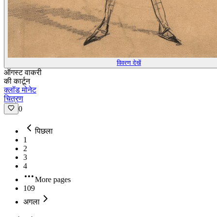
विवरण देखें
ऑगस्ट वाकरी
की कार्टून
क्लॉड मोनेट
चित्रण
0
पिछला
1
2
3
4
More pages
109
अगला