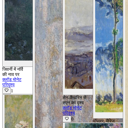
विवरण देखें
जिवर्नी में नॉर्वे
की नाव पर
क्लॉड मोनेट
परिदृश्य
1
सेन-कैथरिन से
रुएन का दृश्य
क्लॉड मोनेट
परिदृश्य
0
पॉपलर, मैरिज
से दृश्य