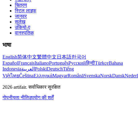
चित्रण
स्टिल लाइफ
जानवर
सुलेख
उकियो-ए
वानस्पतिक
भाषा
English
简体中文
繁體中文
日本語
한국어
Español
Français
Italiano
Português
Русский
हिन्दी
Türkçe
Bahasa
Indonesia
العربية
Polski
Deutsch
Tiếng
Việt
ไทย
Čeština
Ελληνικά
Magyar
Română
Svenska
Norsk
Dansk
Neder
2026
artifair.
सर्वाधिकार सुरक्षित
गोपनीयता नीति
उपयोग की शर्तें