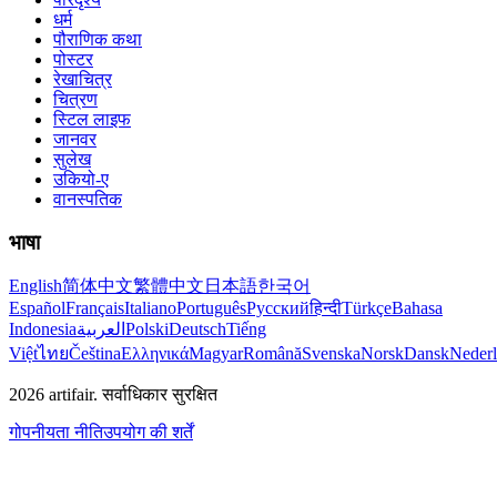
धर्म
पौराणिक कथा
पोस्टर
रेखाचित्र
चित्रण
स्टिल लाइफ
जानवर
सुलेख
उकियो-ए
वानस्पतिक
भाषा
English
简体中文
繁體中文
日本語
한국어
Español
Français
Italiano
Português
Русский
हिन्दी
Türkçe
Bahasa
Indonesia
العربية
Polski
Deutsch
Tiếng
Việt
ไทย
Čeština
Ελληνικά
Magyar
Română
Svenska
Norsk
Dansk
Neder
2026
artifair.
सर्वाधिकार सुरक्षित
गोपनीयता नीति
उपयोग की शर्तें