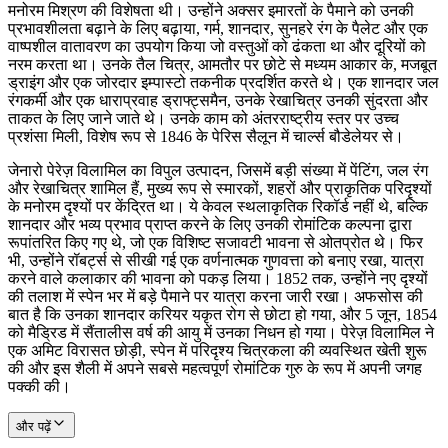
मनोरम मिश्रण की विशेषता थी। उन्होंने अक्सर इमारतों के पैमाने को उनकी
प्रभावशीलता बढ़ाने के लिए बढ़ाया, गर्म, शानदार, सुनहरे रंग के पैलेट और एक
वाष्पशील वातावरण का उपयोग किया जो वस्तुओं को ढंकता था और दूरियों को
नरम करता था। उनके तैल चित्र, आमतौर पर छोटे से मध्यम आकार के, मजबूत
ड्राइंग और एक जोरदार इम्पास्टो तकनीक प्रदर्शित करते थे। एक शानदार जल
रंगकर्मी और एक धाराप्रवाह ड्राफ्ट्समैन, उनके रेखाचित्र उनकी सुंदरता और
ताकत के लिए जाने जाते थे। उनके काम को अंतरराष्ट्रीय स्तर पर उच्च
प्रशंसा मिली, विशेष रूप से 1846 के पेरिस सैलून में चार्ल्स बौडेलेयर से।
जेनारो पेरेज़ विलामिल का विपुल उत्पादन, जिसमें बड़ी संख्या में पेंटिंग, जल रंग
और रेखाचित्र शामिल हैं, मुख्य रूप से स्मारकों, शहरों और प्राकृतिक परिदृश्यों
के मनोरम दृश्यों पर केंद्रित था। ये केवल स्थलाकृतिक रिकॉर्ड नहीं थे, बल्कि
शानदार और भव्य प्रभाव प्राप्त करने के लिए उनकी रोमांटिक कल्पना द्वारा
रूपांतरित किए गए थे, जो एक विशिष्ट सजावटी भावना से ओतप्रोत थे। फिर
भी, उन्होंने रॉबर्ट्स से सीखी गई एक वर्णनात्मक गुणवत्ता को बनाए रखा, यात्रा
करने वाले कलाकार की भावना को पकड़ लिया। 1852 तक, उन्होंने नए दृश्यों
की तलाश में स्पेन भर में बड़े पैमाने पर यात्रा करना जारी रखा। अफसोस की
बात है कि उनका शानदार करियर यकृत रोग से छोटा हो गया, और 5 जून, 1854
को मैड्रिड में सैंतालीस वर्ष की आयु में उनका निधन हो गया। पेरेज़ विलामिल ने
एक अमिट विरासत छोड़ी, स्पेन में परिदृश्य चित्रकला की व्यवस्थित खेती शुरू
की और इस शैली में अपने सबसे महत्वपूर्ण रोमांटिक गुरु के रूप में अपनी जगह
पक्की की।
और पढ़ें