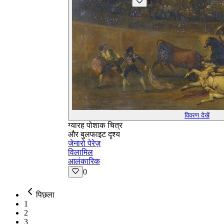
1
विवरण देखें
ग्यारह पोशाक चित्र
और बुलफाइट दृश्य
जेनारो पेरेज़
विलामिल
आलंकारिक
0
पिछला
1
2
3