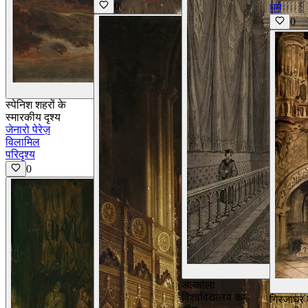
0
धर्म
0
विवरण देखें
स्पेनिश शहरों के
स्मारकीय दृश्य
जेनारो पेरेज़
विलामिल
परिदृश्य
0
अल्काला
विश्वविद्यालय का
गिरजाघर 