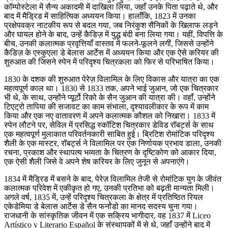
कॉम्पोस्टेला में सैन्य अकादमी में दाखिला लिया, जहाँ उनके पिता पढ़ाते थे, और
बाद में मैड्रिड में साहित्यिक अध्ययन किया। हालाँकि, 1823 में उनका
प्रक्षेपवक्र नाटकीय रूप से बदल गया, जब निरंकुश सैनिकों के खिलाफ लड़ने
और घायल होने के बाद, उन्हें कैडिज़ में युद्ध बंदी बना लिया गया। यहीं, विपत्ति के
बीच, उनकी कलात्मक प्रवृत्तियाँ वास्तव में फलने-फूलने लगीं, जिससे उन्होंने
कैडिज़ के एस्कुएला डे बेलास आर्टेस में अध्ययन किया और एक ऐसे करियर की
शुरुआत की जिसने स्पेन में परिदृश्य चित्रकला को फिर से परिभाषित किया।
1830 के दशक की शुरुआत पेरेज़ विलामिल के लिए विकास और यात्रा का एक
महत्वपूर्ण काल था। 1830 से 1833 तक, अपने भाई जुआन, जो एक चित्रकार
भी थे, के साथ, उन्होंने प्यूर्टो रिको के सैन जुआन की यात्रा की। वहाँ, उन्होंने
टिएट्रो तापिया की सजावट का काम संभाला, दृश्यावलीकार के रूप में काम
किया और एक नए वातावरण में अपने कलात्मक कौशल को निखारा। 1833 में
स्पेन लौटने पर, सेविल में प्रसिद्ध स्कॉटिश चित्रकार डेविड रॉबर्ट्स के साथ
एक महत्वपूर्ण मुलाकात परिवर्तनकारी साबित हुई। ब्रिटिश रोमांटिक परिदृश्य
शैली के एक मास्टर, रॉबर्ट्स ने विलामिल पर एक निर्णायक प्रभाव डाला, उनकी
रचना, प्रकाश और स्थापत्य भव्यता के चित्रण के दृष्टिकोण को आकार दिया,
एक ऐसी शैली जिसे वे अपने शेष करियर के लिए जुनून से अपनाएंगे।
1834 में मैड्रिड में बसने के बाद, पेरेज़ विलामिल तेजी से रोमांटिक युग के जीवंत
कलात्मक परिवेश में एकीकृत हो गए, उनकी प्रतिभा को बढ़ती मान्यता मिली।
अगले वर्ष, 1835 में, उन्हें परिदृश्य चित्रकला के क्षेत्र में प्रतिष्ठित रियल
एकेडेमिया डे बेलास आर्टेस डे सैन फर्नांडो का मानद सदस्य चुना गया।
राजधानी के सांस्कृतिक जीवन में एक सक्रिय भागीदार, वह 1837 में Liceo
Artístico y Literario Español के संस्थापकों में से थे, जहाँ उन्होंने बाद में