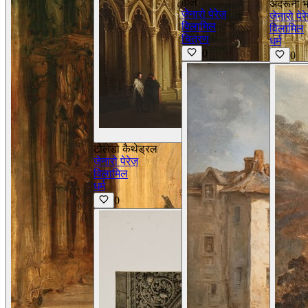
हॉल
अंदरूनी 
जेनारो पेरेज़
जेनारो पेरे
विलामिल
विलामिल
चित्रण
धर्म
0
0
विवरण देखें
टोलेडो कैथेड्रल
जेनारो पेरेज़
विलामिल
धर्म
0