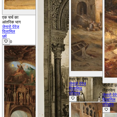
विवरण देखें
एक चर्च का
आंतरिक भाग
जेनारो पेरेज़
विलामिल
धर्म
0
शहर का दृश्य
जेनारो पेरेज़
नॉरमैंडी 
विलामिल
लैंडस्केप
परिदृश्य
जेनारो पेरे
0
विलामिल
परिदृश्य
0