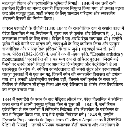
महत्वपूर्ण शिक्षण और प्रशासनिक भूमिकाएँ निभाईं। 1840 में जब उन्हें रानी
इसाबेला द्वितीय का मानद दरबारी चित्रकार नियुक्त किया गया, तो उनका बढ़ता
कद और मजबूत हुआ, शाही संग्रह के लिए शानदार परिदृश्य और स्मारकीय
अंदरूनी हिस्सों का निर्माण किया।
जनरल एस्पार्टेरो के रीजेंसी (1840-1844) के राजनीतिक रूप से अशांत काल में
पेरेज़ विलामिल ने स्व-निर्वासन में, मुख्य रूप से फ्रांस और बेल्जियम में, بظاہر
कलात्मक मामलों के लिए देखा। विदेश में यह अवधि बेहद उत्पादक थी। उन्होंने
यूरोप में बड़े पैमाने पर यात्रा की, संप्रभुओं के लिए कमीशन लिया और प्रमुख
राजनीतिक और सांस्कृतिक हस्तियों के साथ जुड़े। महत्वपूर्ण रूप से, इसी
समय, पेरिस (1842-1843) में, उन्होंने अपनी महान कृति, "España artística y
monumental" प्रकाशित की। यह भव्य रूप से सचित्र पुस्तक, जिसमें बड़े
पैमाने पर उनके अपने चित्रों पर आधारित लिथोग्राफ और पेट्रीसियो डे ला
एस्कोसुरा के ग्रंथ थे, स्पेनिश स्वच्छंदतावाद की सबसे सुंदर और प्रभावशाली
यात्रा पुस्तकों में से एक बन गई, जिसमें स्पेन की स्मारकीय विरासत को दर्शाया
गया था। उनकी अंतर्राष्ट्रीय प्रशंसा बढ़ी, जिससे उन्हें फ्रांस के राजा लुई-
फिलिप से लेजियन डी'होनूर मिला और उन्हें बेल्जियम के ऑर्डर ऑफ लियोपोल्ड
का नाइट बनाया गया।
1844 में एस्पार्टेरो के पतन के बाद मैड्रिड लौटने पर, पेरेज़ विलामिल ने स्पेनिश
कला जगत में अपनी प्रमुख भूमिका फिर से शुरू की। 1845 में, उन्हें रियल
एकेडेमिया डे सैन फर्नांडो में लेफ्टिनेंट निदेशक और लैंडस्केप के प्रोफेसर के
रूप में नियुक्त किया गया, बाद में वे इसके निदेशक बने। 1848 से, उन्होंने
Escuela Preparatoria de Ingenieros Civiles y Arquitectos में लैंडस्केप
पेंटिंग भी सिखाई। उनकी परिपक्व कलात्मक शैली कल्पना और अवलोकन के