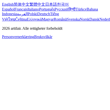
English
简体中文
繁體中文
日本語
한국어
Español
Français
Italiano
Português
Русский
हिन्दी
Türkçe
Bahasa
Indonesia
العربية
Polski
Deutsch
Tiếng
Việt
ไทย
Čeština
Ελληνικά
Magyar
Română
Svenska
Norsk
Dansk
Neder
2026
artifair.
Alle rettigheter forbeholdt
Personvernerklæring
Bruksvilkår