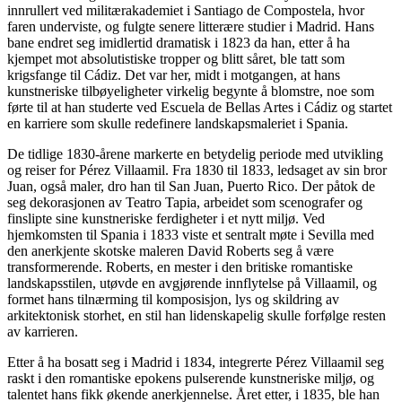
innrullert ved militærakademiet i Santiago de Compostela, hvor
faren underviste, og fulgte senere litterære studier i Madrid. Hans
bane endret seg imidlertid dramatisk i 1823 da han, etter å ha
kjempet mot absolutistiske tropper og blitt såret, ble tatt som
krigsfange til Cádiz. Det var her, midt i motgangen, at hans
kunstneriske tilbøyeligheter virkelig begynte å blomstre, noe som
førte til at han studerte ved Escuela de Bellas Artes i Cádiz og startet
en karriere som skulle redefinere landskapsmaleriet i Spania.
De tidlige 1830-årene markerte en betydelig periode med utvikling
og reiser for Pérez Villaamil. Fra 1830 til 1833, ledsaget av sin bror
Juan, også maler, dro han til San Juan, Puerto Rico. Der påtok de
seg dekorasjonen av Teatro Tapia, arbeidet som scenografer og
finslipte sine kunstneriske ferdigheter i et nytt miljø. Ved
hjemkomsten til Spania i 1833 viste et sentralt møte i Sevilla med
den anerkjente skotske maleren David Roberts seg å være
transformerende. Roberts, en mester i den britiske romantiske
landskapsstilen, utøvde en avgjørende innflytelse på Villaamil, og
formet hans tilnærming til komposisjon, lys og skildring av
arkitektonisk storhet, en stil han lidenskapelig skulle forfølge resten
av karrieren.
Etter å ha bosatt seg i Madrid i 1834, integrerte Pérez Villaamil seg
raskt i den romantiske epokens pulserende kunstneriske miljø, og
talentet hans fikk økende anerkjennelse. Året etter, i 1835, ble han