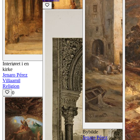
0
Vis detaljer
Interiøret i en
kirke
Jenaro Pérez
Villaamil
Religion
0
Bybilde
Jenaro Pérez