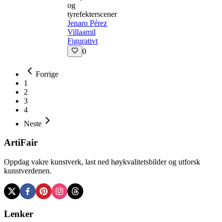
og
tyrefekterscener
Jenaro Pérez
Villaamil
Figurativt
0
Forrige
1
2
3
4
Neste
ArtiFair
Oppdag vakre kunstverk, last ned høykvalitetsbilder og utforsk
kunstverdenen.
Lenker