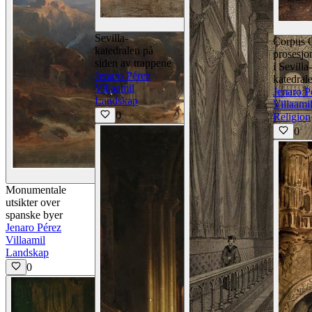
Vis detaljer
Sevilla-
Corpus C
katedralen på
prosesjo
siden av trappene
i Sevilla-
Jenaro Pérez
katedral
Villaamil
Jenaro P
Landskap
Villaami
0
Religion
0
Vis detaljer
Monumentale
utsikter over
spanske byer
Jenaro Pérez
Villaamil
Landskap
0