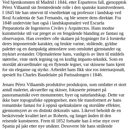
Ved hjemkomsten til Madrid i 1844, etter Esparteros fall, gjenopptok
Pérez Villaamil sin fremtredende rolle i den spanske kunstverdenen.
I 1845 ble han utnevnt til visedirektør og professor i landskap ved
Real Academia de San Fernando, og ble senere dens direktør. Fra
1848 underviste han også i landskapsmaleri ved Escuela
Preparatoria de Ingenieros Civiles y Arquitectos. Hans modne
kunstneriske stil var preget av en fengslende blanding av fantasi og
observasjon. Han overdrev ofte skalaen på bygninger for å forsterke
deres imponerende karakter, og brukte varme, strålende, gyldne
paletter og en dampaktig atmosfære som omsluttet gjenstander og
myknet avstander. Oljemaleriene hans, vanligvis av liten til middels
størrelse, viste sterk tegning og en kraftig impasto-teknikk. Som en
storslått akvarellmaler og en flytende tegner, var skissene hans kjent
for sin eleganse og styrke. Arbeidet hans fikk stor ros internasjonalt,
spesielt fra Charles Baudelaire på Parissalongen i 1846.
Jenaro Pérez Villaamils produktive produksjon, som omfatter et stort
antall malerier, akvareller og skisser, fokuserte primært på
panoramautsikt over monumenter, byer og naturlandskap. Dette var
ikke bare topografiske opptegnelser, men ble transformert av hans
romantiske fantasi for å oppnå spektakulære og storslåtte effekter,
gjennomsyret av en distinkt dekorativ sans. Likevel beholdt de en
beskrivende kvalitet lært av Roberts, og fanget ånden til den
reisende kunstneren. Frem til 1852 fortsatte han å reise mye over
Spania på jakt etter nye utsikter. Dessverre ble hans strålende