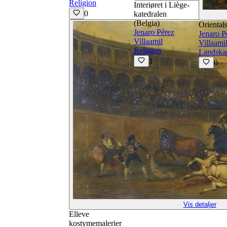
Religion
Interiøret i Liège-
0
katedralen
(Belgia)
Oriental
Jenaro Pérez
Jenaro P
Villaamil
Villaami
Religion
Landska
1
0
Vis detaljer
Elleve
kostymemalerier