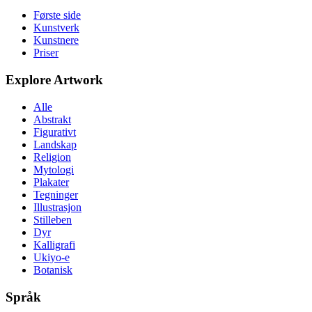
Første side
Kunstverk
Kunstnere
Priser
Explore Artwork
Alle
Abstrakt
Figurativt
Landskap
Religion
Mytologi
Plakater
Tegninger
Illustrasjon
Stilleben
Dyr
Kalligrafi
Ukiyo-e
Botanisk
Språk