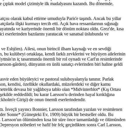
ve çıplak model çizimiyle ilk madalyasını kazandı. Bu dönemde,
natçısı olarak kabul ettirme umuduyla Paris'e taşındı. Ancak bu yıllar
tçılarla ilişki kurmayı tercih etti. Açık hava ressamlarının sığınağı
hayatında ve kariyerinde önemli bir dönüm noktası oldu. Grez'de, kısa
ici eserlerinden bazılarını yaratacak ve sanatsal üslubunda ve
ve Esbjörn). Ailesi, onun birincil ilham kaynağı ve en sevdiği
, bu kulübeyi ortaklaşa, kendi farklı zevklerini ve büyüyen ailelerinin
Hyttnäs'ın iç tasarımında önemli bir rol oynadı ve Carl'ın resimlerinde
Larsson-gården), dünyanın en ünlü sanatçı evlerinden biri haline geldi
asvir eden büyüleyici ve pastoral suluboyalarıyla tanınır. Parlak
rsson, kendisi, özellikle okullardaki, müzelerdeki ve diğer kamu
 metrelik devasa bir yağlıboya tablo olan *Midvinterblot* (Kış Ortası
şekilde reddedildi; bu karar Larsson'u derinden hayal kırıklığına
ockholm'e Girişi) de onun önemli eserlerindendir.
ttı. İsveçli yayıncı Bonnier, Larsson tarafından yazılan ve resimlenen
n der Sonne* (Güneşteki Ev, 1909) büyük bir bestseller oldu. Bu
edi. Larsson'un ölümünden kısa bir süre önce tamamladığı ve ölümünden
Depresyon nöbetleri ve hafif bir felç geçirdikten sonra Carl Larsson,