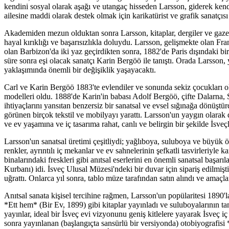
kendini sosyal olarak aşağı ve utangaç hisseden Larsson, giderek ken
ailesine maddi olarak destek olmak için karikatürist ve grafik sanatçıs
Akademiden mezun olduktan sonra Larsson, kitaplar, dergiler ve gazetele
hayal kırıklığı ve başarısızlıkla doluydu. Larsson, gelişmekte olan Fran
olan Barbizon'da iki yaz geçirdikten sonra, 1882'de Paris dışındaki b
süre sonra eşi olacak sanatçı Karin Bergöö ile tanıştı. Orada Larsson,
yaklaşımında önemli bir değişiklik yaşayacaktı.
Carl ve Karin Bergöö 1883'te evlendiler ve sonunda sekiz çocukları ol
modelleri oldu. 1888'de Karin'in babası Adolf Bergöö, çifte Dalarna, S
ihtiyaçlarını yansıtan benzersiz bir sanatsal ve evsel sığınağa dönüştür
görünen birçok tekstil ve mobilyayı yarattı. Larsson'un yaygın olarak d
ve ev yaşamına ve iç tasarıma rahat, canlı ve belirgin bir şekilde İsveçli
Larsson'un sanatsal üretimi çeşitliydi; yağlıboya, suluboya ve büyük öl
renkler, ayrıntılı iç mekanlar ve ev sahnelerinin şefkatli tasvirleriyle
binalarındaki freskleri gibi anıtsal eserlerini en önemli sanatsal baş
Kurbanı) idi. İsveç Ulusal Müzesi'ndeki bir duvar için sipariş edilmiş
uğrattı. Onlarca yıl sonra, tablo müze tarafından satın alındı ve amaçl
Anıtsal sanata kişisel tercihine rağmen, Larsson'un popülaritesi 1890'l
*Ett hem* (Bir Ev, 1899) gibi kitaplar yayınladı ve suluboyalarının 
yayınlar, ideal bir İsveç evi vizyonunu geniş kitlelere yayarak İsve
sonra yayınlanan (başlangıçta sansürlü bir versiyonda) otobiyografisi 