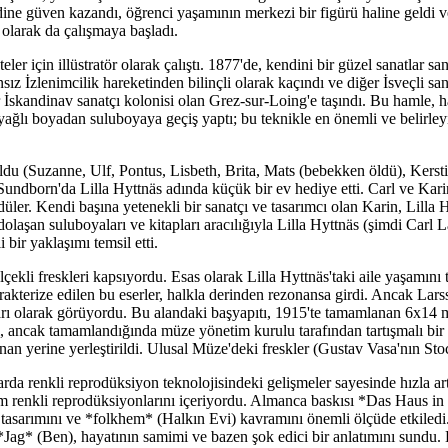
dine güven kazandı, öğrenci yaşamının merkezi bir figürü haline geldi 
ı olarak da çalışmaya başladı.
r için illüstratör olarak çalıştı. 1877'de, kendini bir güzel sanatlar sa
sız İzlenimcilik hareketinden bilinçli olarak kaçındı ve diğer İsveçli sana
ir İskandinav sanatçı kolonisi olan Grez-sur-Loing'e taşındı. Bu hamle, 
 yağlı boyadan suluboyaya geçiş yaptı; bu teknikle en önemli ve belirley
du (Suzanne, Ulf, Pontus, Lisbeth, Brita, Mats (bebekken öldü), Kersti 
undborn'da Lilla Hyttnäs adında küçük bir ev hediye etti. Carl ve Karin
düler. Kendi başına yetenekli bir sanatçı ve tasarımcı olan Karin, Lilla 
olaşan suluboyaları ve kitapları aracılığıyla Lilla Hyttnäs (şimdi Carl 
 bir yaklaşımı temsil etti.
çekli freskleri kapsıyordu. Esas olarak Lilla Hyttnäs'taki aile yaşamını t
 karakterize edilen bu eserler, halkla derinden rezonansa girdi. Ancak La
arıları olarak görüyordu. Bu alandaki başyapıtı, 1915'te tamamlanan 6x14
ti, ancak tamamlandığında müze yönetim kurulu tarafından tartışmalı bir 
anan yerine yerleştirildi. Ulusal Müze'deki freskler (Gustav Vasa'nın St
arda renkli reprodüksiyon teknolojisindeki gelişmeler sayesinde hızla ar
tam renkli reprodüksiyonlarını içeriyordu. Almanca baskısı *Das Haus i
ç iç tasarımını ve *folkhem* (Halkın Evi) kavramını önemli ölçüde etkil
*Jag* (Ben), hayatının samimi ve bazen şok edici bir anlatımını sundu. 