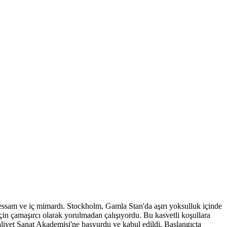
 ressam ve iç mimardı. Stockholm, Gamla Stan'da aşırı yoksulluk içinde
için çamaşırcı olarak yorulmadan çalışıyordu. Bu kasvetli koşullara
aliyet Sanat Akademisi'ne başvurdu ve kabul edildi. Başlangıçta