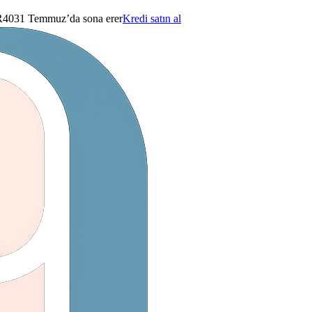
40
31 Temmuz’da sona erer
Kredi satın al