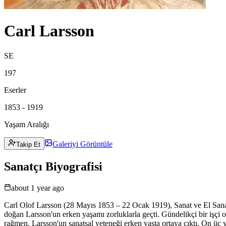
Carl Larsson
SE
197
Eserler
1853 - 1919
Yaşam Aralığı
Galeriyi Görüntüle
Takip Et
Sanatçı Biyografisi
about 1 year ago
Carl Olof Larsson (28 Mayıs 1853 – 22 Ocak 1919), Sanat ve El Sanatla
doğan Larsson'un erken yaşamı zorluklarla geçti. Gündelikçi bir işçi o
rağmen, Larsson'un sanatsal yeteneği erken yaşta ortaya çıktı. On üç 