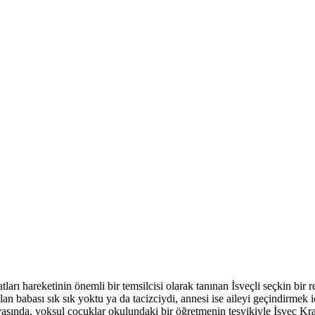
rı hareketinin önemli bir temsilcisi olarak tanınan İsveçli seçkin bir
lan babası sık sık yoktu ya da tacizciydi, annesi ise aileyi geçindirmek 
yaşında, yoksul çocuklar okulundaki bir öğretmenin teşvikiyle İsveç Kr