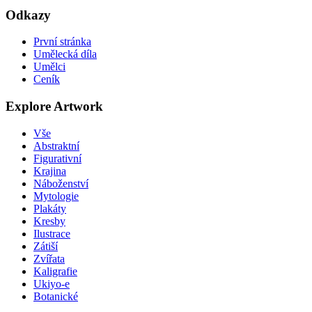
Odkazy
První stránka
Umělecká díla
Umělci
Ceník
Explore Artwork
Vše
Abstraktní
Figurativní
Krajina
Náboženství
Mytologie
Plakáty
Kresby
Ilustrace
Zátiší
Zvířata
Kaligrafie
Ukiyo-e
Botanické