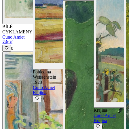
Zobrazit detaily
BÍLÉ
CYKLAMENY
Cuno Amiet
Zátiší
0
Zobrazit detaily
Pohled na
Weissenstein
1923
Cuno Amiet
Krajina
0
Krajina
Cuno Amiet
Krajina
0