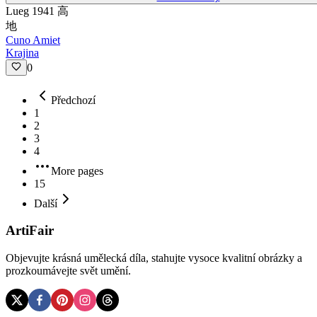
Lueg 1941 高
地
Cuno Amiet
Krajina
0
Předchozí
1
2
3
4
More pages
15
Další
ArtiFair
Objevujte krásná umělecká díla, stahujte vysoce kvalitní obrázky a
prozkoumávejte svět umění.