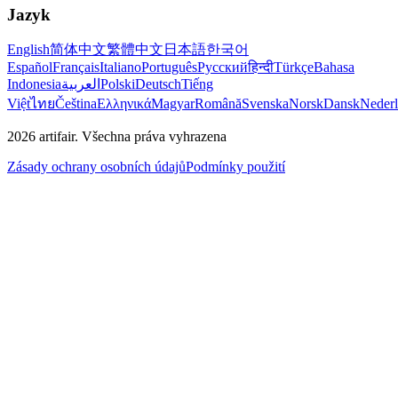
Jazyk
English
简体中文
繁體中文
日本語
한국어
Español
Français
Italiano
Português
Русский
हिन्दी
Türkçe
Bahasa
Indonesia
العربية
Polski
Deutsch
Tiếng
Việt
ไทย
Čeština
Ελληνικά
Magyar
Română
Svenska
Norsk
Dansk
Neder
2026
artifair.
Všechna práva vyhrazena
Zásady ochrany osobních údajů
Podmínky použití