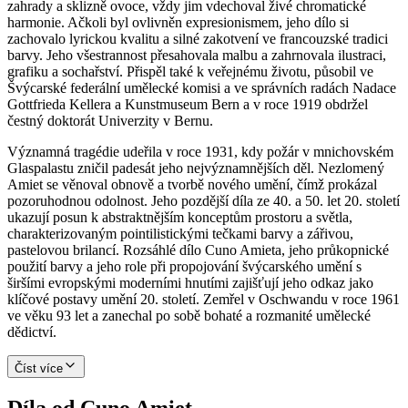
zahrady a sklizně ovoce, vždy jim vdechoval živé chromatické
harmonie. Ačkoli byl ovlivněn expresionismem, jeho dílo si
zachovalo lyrickou kvalitu a silné zakotvení ve francouzské tradici
barvy. Jeho všestrannost přesahovala malbu a zahrnovala ilustraci,
grafiku a sochařství. Přispěl také k veřejnému životu, působil ve
Švýcarské federální umělecké komisi a ve správních radách Nadace
Gottfrieda Kellera a Kunstmuseum Bern a v roce 1919 obdržel
čestný doktorát Univerzity v Bernu.
Významná tragédie udeřila v roce 1931, kdy požár v mnichovském
Glaspalastu zničil padesát jeho nejvýznamnějších děl. Nezlomený
Amiet se věnoval obnově a tvorbě nového umění, čímž prokázal
pozoruhodnou odolnost. Jeho pozdější díla ze 40. a 50. let 20. století
ukazují posun k abstraktnějším konceptům prostoru a světla,
charakterizovaným pointilistickými tečkami barvy a zářivou,
pastelovou brilancí. Rozsáhlé dílo Cuno Amieta, jeho průkopnické
použití barvy a jeho role při propojování švýcarského umění s
širšími evropskými moderními hnutími zajišťují jeho odkaz jako
klíčové postavy umění 20. století. Zemřel v Oschwandu v roce 1961
ve věku 93 let a zanechal po sobě bohaté a rozmanité umělecké
dědictví.
Číst více
Díla od Cuno Amiet