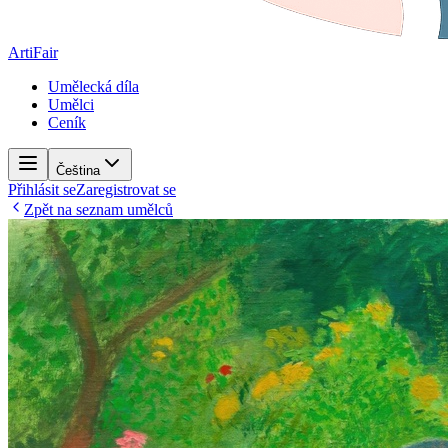
ArtiFair
Umělecká díla
Umělci
Ceník
Čeština
Přihlásit se
Zaregistrovat se
Zpět na seznam umělců