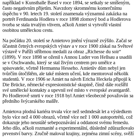
například v Kunsthalle Basel v roce 1894, se setkaly se smíšeným,
často negativním přijetím. Navzdory skromnému komerčnímu
úspěchu v 90. letech 19. století znamenala významná zakázka na
portrét Ferdinanda Hodlera v roce 1898 zlomový bod a Hodlerova
tvorba se stala trvalým vlivem, ačkoli Amiet si vytvořil vlastní
osobitou uměleckou cestu.
Na počátku 20. století se Amietovo jmění výrazně zvýšilo. Začal se
účastnit četných evropských výstav a v roce 1900 získal na Světové
výstavě v Paříži stříbrnou medaili za obraz „Richesse du soir“
(1899). V roce 1898 se oženil s Annou Luder von Hellsau a usadili
se v Oschwandu, který se stal živým centrem pro umělce a
spisovatele, včetně Hermanna Hesseho. Amietův dům nebyl jen
tvůrčím útočištěm, ale také místem učení, kde mentoroval několik
studentů. V roce 1906 se Amiet na návrh Ericha Heckela připojil k
Die Brücke, německé expresionistické skupině, čímž dále rozšířil
své umělecké kontakty a upevnil své místo v evropské avantgardě.
Po Hodlerově smrti v roce 1918 byl Amiet všeobecně považován за
předního švýcarského malíře.
Amietova plodná kariéra trvala více než sedmdesát let a výsledkem
bylo více než 4 000 obrazů, včetně více než 1 000 autoportrétů, což
dokazuje jeho neustálé sebepoznávání a oddanost svému řemeslu.
Jeho dílo, ačkoli rozmanité a experimentální, důsledně zdůrazňovalo
prvenství barvy. Zručně maloval krajiny, zejména zimní scény, svěží