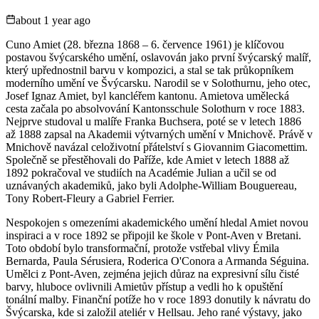
about 1 year ago
Cuno Amiet (28. března 1868 – 6. července 1961) je klíčovou
postavou švýcarského umění, oslavován jako první švýcarský malíř,
který upřednostnil barvu v kompozici, a stal se tak průkopníkem
moderního umění ve Švýcarsku. Narodil se v Solothurnu, jeho otec,
Josef Ignaz Amiet, byl kancléřem kantonu. Amietova umělecká
cesta začala po absolvování Kantonsschule Solothurn v roce 1883.
Nejprve studoval u malíře Franka Buchsera, poté se v letech 1886
až 1888 zapsal na Akademii výtvarných umění v Mnichově. Právě v
Mnichově navázal celoživotní přátelství s Giovannim Giacomettim.
Společně se přestěhovali do Paříže, kde Amiet v letech 1888 až
1892 pokračoval ve studiích na Académie Julian a učil se od
uznávaných akademiků, jako byli Adolphe-William Bouguereau,
Tony Robert-Fleury a Gabriel Ferrier.
Nespokojen s omezeními akademického umění hledal Amiet novou
inspiraci a v roce 1892 se připojil ke škole v Pont-Aven v Bretani.
Toto období bylo transformační, protože vstřebal vlivy Émila
Bernarda, Paula Sérusiera, Roderica O'Conora a Armanda Séguina.
Umělci z Pont-Aven, zejména jejich důraz na expresivní sílu čisté
barvy, hluboce ovlivnili Amietův přístup a vedli ho k opuštění
tonální malby. Finanční potíže ho v roce 1893 donutily k návratu do
Švýcarska, kde si založil ateliér v Hellsau. Jeho rané výstavy, jako