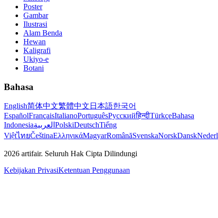
Poster
Gambar
Ilustrasi
Alam Benda
Hewan
Kaligrafi
Ukiyo-e
Botani
Bahasa
English
简体中文
繁體中文
日本語
한국어
Español
Français
Italiano
Português
Русский
हिन्दी
Türkçe
Bahasa
Indonesia
العربية
Polski
Deutsch
Tiếng
Việt
ไทย
Čeština
Ελληνικά
Magyar
Română
Svenska
Norsk
Dansk
Neder
2026
artifair.
Seluruh Hak Cipta Dilindungi
Kebijakan Privasi
Ketentuan Penggunaan