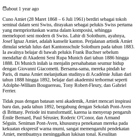
about 1 year ago
Cuno Amiet (28 Maret 1868 – 6 Juli 1961) berdiri sebagai tokoh
seminal dalam seni Swiss, dirayakan sebagai pelukis Swiss pertama
yang memprioritaskan warna dalam komposisi, sehingga
memelopori seni modern di Swiss. Lahir di Solothurn, ayahnya,
Josef Ignaz Amiet, adalah kanselir kanton. Perjalanan artistik Amiet
dimulai setelah lulus dari Kantonsschule Solothurn pada tahun 1883.
Ia awalnya belajar di bawah pelukis Frank Buchser sebelum
mendaftar di Akademi Seni Rupa Munich dari tahun 1886 hingga
1888. Di Munich inilah ia menjalin persahabatan seumur hidup
dengan Giovanni Giacometti. Bersama-sama, mereka pindah ke
Paris, di mana Amiet melanjutkan studinya di Académie Julian dari
tahun 1888 hingga 1892, belajar dari akademisi terhormat seperti
Adolphe-William Bouguereau, Tony Robert-Fleury, dan Gabriel
Ferrier.
Tidak puas dengan batasan seni akademik, Amiet mencari inspirasi
baru dan, pada tahun 1892, bergabung dengan Sekolah Pont-Aven
di Brittany. Periode ini transformatif, karena ia menyerap pengaruh
Émile Bernard, Paul Sérusier, Roderic O'Conor, dan Armand
Séguin. Seniman Pont-Aven, khususnya penekanan mereka pada
kekuatan ekspresif warna murni, sangat memengaruhi pendekatan
Amiet, membuatnya meninggalkan lukisan tonal. Kesulitan