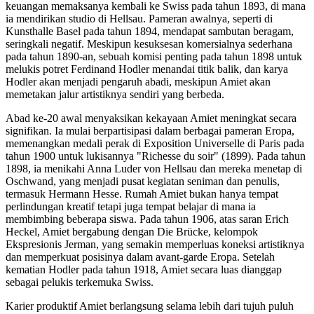
keuangan memaksanya kembali ke Swiss pada tahun 1893, di mana
ia mendirikan studio di Hellsau. Pameran awalnya, seperti di
Kunsthalle Basel pada tahun 1894, mendapat sambutan beragam,
seringkali negatif. Meskipun kesuksesan komersialnya sederhana
pada tahun 1890-an, sebuah komisi penting pada tahun 1898 untuk
melukis potret Ferdinand Hodler menandai titik balik, dan karya
Hodler akan menjadi pengaruh abadi, meskipun Amiet akan
memetakan jalur artistiknya sendiri yang berbeda.
Abad ke-20 awal menyaksikan kekayaan Amiet meningkat secara
signifikan. Ia mulai berpartisipasi dalam berbagai pameran Eropa,
memenangkan medali perak di Exposition Universelle di Paris pada
tahun 1900 untuk lukisannya "Richesse du soir" (1899). Pada tahun
1898, ia menikahi Anna Luder von Hellsau dan mereka menetap di
Oschwand, yang menjadi pusat kegiatan seniman dan penulis,
termasuk Hermann Hesse. Rumah Amiet bukan hanya tempat
perlindungan kreatif tetapi juga tempat belajar di mana ia
membimbing beberapa siswa. Pada tahun 1906, atas saran Erich
Heckel, Amiet bergabung dengan Die Brücke, kelompok
Ekspresionis Jerman, yang semakin memperluas koneksi artistiknya
dan memperkuat posisinya dalam avant-garde Eropa. Setelah
kematian Hodler pada tahun 1918, Amiet secara luas dianggap
sebagai pelukis terkemuka Swiss.
Karier produktif Amiet berlangsung selama lebih dari tujuh puluh