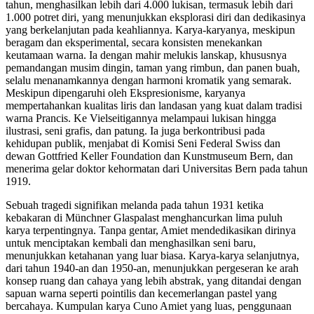
tahun, menghasilkan lebih dari 4.000 lukisan, termasuk lebih dari
1.000 potret diri, yang menunjukkan eksplorasi diri dan dedikasinya
yang berkelanjutan pada keahliannya. Karya-karyanya, meskipun
beragam dan eksperimental, secara konsisten menekankan
keutamaan warna. Ia dengan mahir melukis lanskap, khususnya
pemandangan musim dingin, taman yang rimbun, dan panen buah,
selalu menanamkannya dengan harmoni kromatik yang semarak.
Meskipun dipengaruhi oleh Ekspresionisme, karyanya
mempertahankan kualitas liris dan landasan yang kuat dalam tradisi
warna Prancis. Ke Vielseitigannya melampaui lukisan hingga
ilustrasi, seni grafis, dan patung. Ia juga berkontribusi pada
kehidupan publik, menjabat di Komisi Seni Federal Swiss dan
dewan Gottfried Keller Foundation dan Kunstmuseum Bern, dan
menerima gelar doktor kehormatan dari Universitas Bern pada tahun
1919.
Sebuah tragedi signifikan melanda pada tahun 1931 ketika
kebakaran di Münchner Glaspalast menghancurkan lima puluh
karya terpentingnya. Tanpa gentar, Amiet mendedikasikan dirinya
untuk menciptakan kembali dan menghasilkan seni baru,
menunjukkan ketahanan yang luar biasa. Karya-karya selanjutnya,
dari tahun 1940-an dan 1950-an, menunjukkan pergeseran ke arah
konsep ruang dan cahaya yang lebih abstrak, yang ditandai dengan
sapuan warna seperti pointilis dan kecemerlangan pastel yang
bercahaya. Kumpulan karya Cuno Amiet yang luas, penggunaan