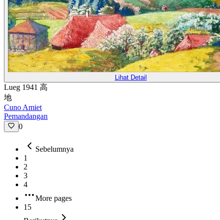
Lihat Detail
Lueg 1941 高
地
Cuno Amiet
Pemandangan
0
Sebelumnya
1
2
3
4
More pages
15