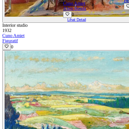
Pe
Cuno Amiet
Alam Benda
0
Lihat Detail
Interior studio
1932
Cuno Amiet
Figuratif
0