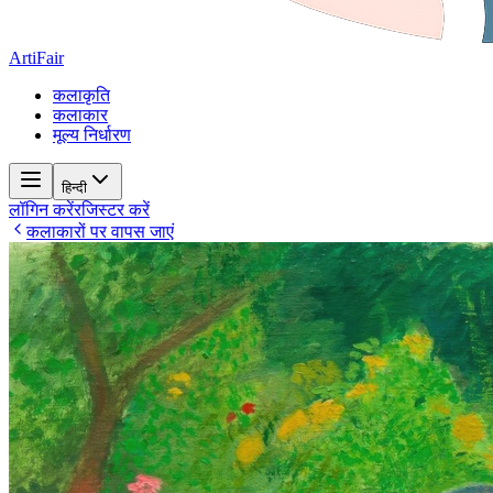
ArtiFair
कलाकृति
कलाकार
मूल्य निर्धारण
हिन्दी
लॉगिन करें
रजिस्टर करें
कलाकारों पर वापस जाएं