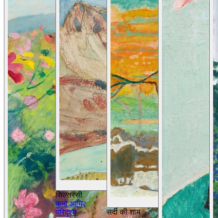
विवरण देखें
सिल्सरसी
कुनो आमिए
सर्दी की शाम
परिदृश्य