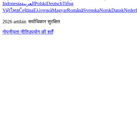
Indonesia
العربية
Polski
Deutsch
Tiếng
Việt
ไทย
Čeština
Ελληνικά
Magyar
Română
Svenska
Norsk
Dansk
Neder
2026
artifair.
सर्वाधिकार सुरक्षित
गोपनीयता नीति
उपयोग की शर्तें