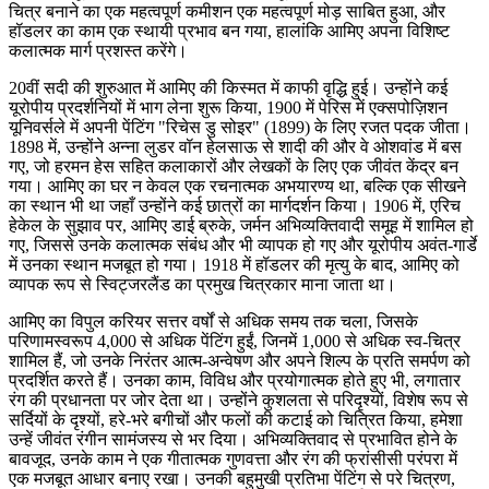
चित्र बनाने का एक महत्वपूर्ण कमीशन एक महत्वपूर्ण मोड़ साबित हुआ, और
हॉडलर का काम एक स्थायी प्रभाव बन गया, हालांकि आमिए अपना विशिष्ट
कलात्मक मार्ग प्रशस्त करेंगे।
20वीं सदी की शुरुआत में आमिए की किस्मत में काफी वृद्धि हुई। उन्होंने कई
यूरोपीय प्रदर्शनियों में भाग लेना शुरू किया, 1900 में पेरिस में एक्सपोज़िशन
यूनिवर्सले में अपनी पेंटिंग "रिचेस डु सोइर" (1899) के लिए रजत पदक जीता।
1898 में, उन्होंने अन्ना लुडर वॉन हेलसाऊ से शादी की और वे ओशवांड में बस
गए, जो हरमन हेस सहित कलाकारों और लेखकों के लिए एक जीवंत केंद्र बन
गया। आमिए का घर न केवल एक रचनात्मक अभयारण्य था, बल्कि एक सीखने
का स्थान भी था जहाँ उन्होंने कई छात्रों का मार्गदर्शन किया। 1906 में, एरिच
हेकेल के सुझाव पर, आमिए डाई ब्रुके, जर्मन अभिव्यक्तिवादी समूह में शामिल हो
गए, जिससे उनके कलात्मक संबंध और भी व्यापक हो गए और यूरोपीय अवंत-गार्डे
में उनका स्थान मजबूत हो गया। 1918 में हॉडलर की मृत्यु के बाद, आमिए को
व्यापक रूप से स्विट्जरलैंड का प्रमुख चित्रकार माना जाता था।
आमिए का विपुल करियर सत्तर वर्षों से अधिक समय तक चला, जिसके
परिणामस्वरूप 4,000 से अधिक पेंटिंग हुईं, जिनमें 1,000 से अधिक स्व-चित्र
शामिल हैं, जो उनके निरंतर आत्म-अन्वेषण और अपने शिल्प के प्रति समर्पण को
प्रदर्शित करते हैं। उनका काम, विविध और प्रयोगात्मक होते हुए भी, लगातार
रंग की प्रधानता पर जोर देता था। उन्होंने कुशलता से परिदृश्यों, विशेष रूप से
सर्दियों के दृश्यों, हरे-भरे बगीचों और फलों की कटाई को चित्रित किया, हमेशा
उन्हें जीवंत रंगीन सामंजस्य से भर दिया। अभिव्यक्तिवाद से प्रभावित होने के
बावजूद, उनके काम ने एक गीतात्मक गुणवत्ता और रंग की फ्रांसीसी परंपरा में
एक मजबूत आधार बनाए रखा। उनकी बहुमुखी प्रतिभा पेंटिंग से परे चित्रण,