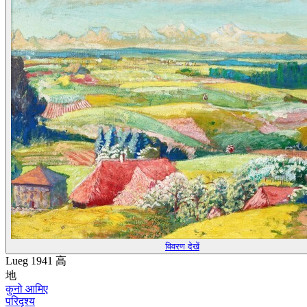
विवरण देखें
Lueg 1941 高
地
कुनो आमिए
परिदृश्य