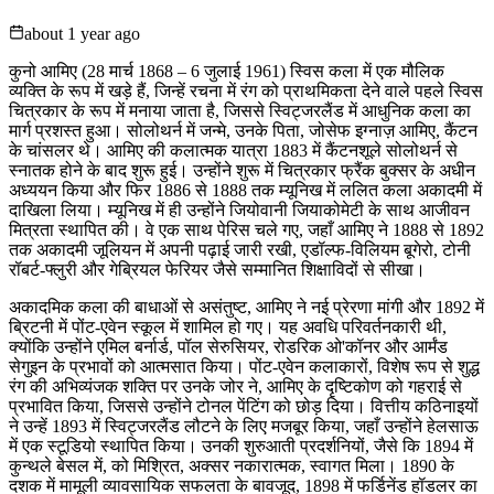
about 1 year ago
कुनो आमिए (28 मार्च 1868 – 6 जुलाई 1961) स्विस कला में एक मौलिक
व्यक्ति के रूप में खड़े हैं, जिन्हें रचना में रंग को प्राथमिकता देने वाले पहले स्विस
चित्रकार के रूप में मनाया जाता है, जिससे स्विट्जरलैंड में आधुनिक कला का
मार्ग प्रशस्त हुआ। सोलोथर्न में जन्मे, उनके पिता, जोसेफ इग्नाज़ आमिए, कैंटन
के चांसलर थे। आमिए की कलात्मक यात्रा 1883 में कैंटनशूले सोलोथर्न से
स्नातक होने के बाद शुरू हुई। उन्होंने शुरू में चित्रकार फ्रैंक बुक्सर के अधीन
अध्ययन किया और फिर 1886 से 1888 तक म्यूनिख में ललित कला अकादमी में
दाखिला लिया। म्यूनिख में ही उन्होंने जियोवानी जियाकोमेटी के साथ आजीवन
मित्रता स्थापित की। वे एक साथ पेरिस चले गए, जहाँ आमिए ने 1888 से 1892
तक अकादमी जूलियन में अपनी पढ़ाई जारी रखी, एडॉल्फ-विलियम बूगेरो, टोनी
रॉबर्ट-फ्लुरी और गेब्रियल फेरियर जैसे सम्मानित शिक्षाविदों से सीखा।
अकादमिक कला की बाधाओं से असंतुष्ट, आमिए ने नई प्रेरणा मांगी और 1892 में
ब्रिटनी में पोंट-एवेन स्कूल में शामिल हो गए। यह अवधि परिवर्तनकारी थी,
क्योंकि उन्होंने एमिल बर्नार्ड, पॉल सेरुसियर, रोडरिक ओ'कॉनर और आर्मंड
सेगुइन के प्रभावों को आत्मसात किया। पोंट-एवेन कलाकारों, विशेष रूप से शुद्ध
रंग की अभिव्यंजक शक्ति पर उनके जोर ने, आमिए के दृष्टिकोण को गहराई से
प्रभावित किया, जिससे उन्होंने टोनल पेंटिंग को छोड़ दिया। वित्तीय कठिनाइयों
ने उन्हें 1893 में स्विट्जरलैंड लौटने के लिए मजबूर किया, जहाँ उन्होंने हेलसाऊ
में एक स्टूडियो स्थापित किया। उनकी शुरुआती प्रदर्शनियों, जैसे कि 1894 में
कुन्थले बेसल में, को मिश्रित, अक्सर नकारात्मक, स्वागत मिला। 1890 के
दशक में मामूली व्यावसायिक सफलता के बावजूद, 1898 में फर्डिनेंड हॉडलर का