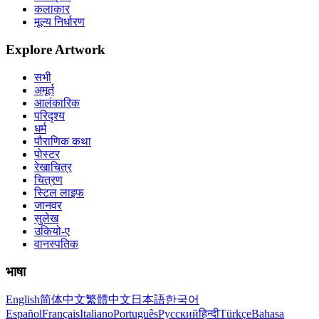
कलाकार
मूल्य निर्धारण
Explore Artwork
सभी
अमूर्त
आलंकारिक
परिदृश्य
धर्म
पौराणिक कथा
पोस्टर
रेखाचित्र
चित्रण
स्टिल लाइफ
जानवर
सुलेख
उकियो-ए
वानस्पतिक
भाषा
English
简体中文
繁體中文
日本語
한국어
Español
Français
Italiano
Português
Русский
हिन्दी
Türkçe
Bahasa