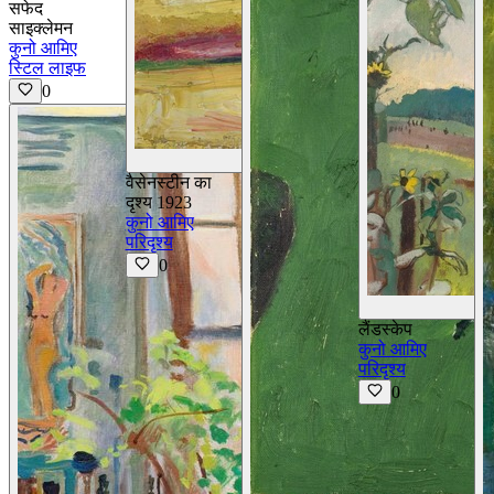
सफेद
साइक्लेमन
कुनो आमिए
स्टिल लाइफ
0
विवरण देखें
वैसेनस्टीन का
दृश्य 1923
कुनो आमिए
परिदृश्य
0
लैंडस्केप
कुनो आमिए
परिदृश्य
0