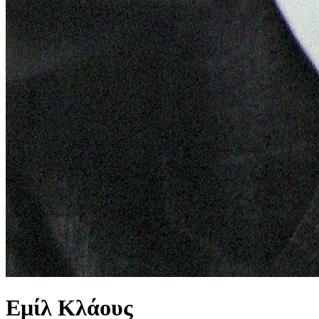
Εμίλ Κλάους