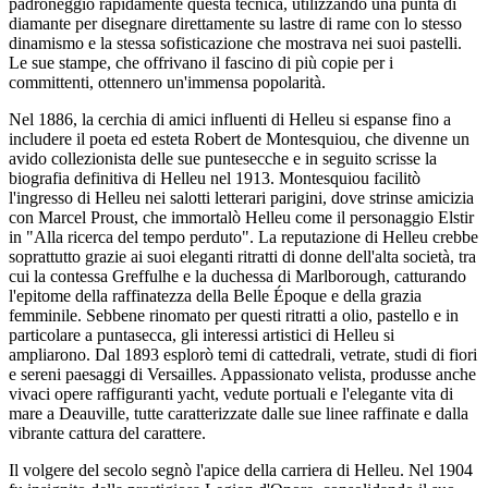
padroneggiò rapidamente questa tecnica, utilizzando una punta di
diamante per disegnare direttamente su lastre di rame con lo stesso
dinamismo e la stessa sofisticazione che mostrava nei suoi pastelli.
Le sue stampe, che offrivano il fascino di più copie per i
committenti, ottennero un'immensa popolarità.
Nel 1886, la cerchia di amici influenti di Helleu si espanse fino a
includere il poeta ed esteta Robert de Montesquiou, che divenne un
avido collezionista delle sue puntesecche e in seguito scrisse la
biografia definitiva di Helleu nel 1913. Montesquiou facilitò
l'ingresso di Helleu nei salotti letterari parigini, dove strinse amicizia
con Marcel Proust, che immortalò Helleu come il personaggio Elstir
in "Alla ricerca del tempo perduto". La reputazione di Helleu crebbe
soprattutto grazie ai suoi eleganti ritratti di donne dell'alta società, tra
cui la contessa Greffulhe e la duchessa di Marlborough, catturando
l'epitome della raffinatezza della Belle Époque e della grazia
femminile. Sebbene rinomato per questi ritratti a olio, pastello e in
particolare a puntasecca, gli interessi artistici di Helleu si
ampliarono. Dal 1893 esplorò temi di cattedrali, vetrate, studi di fiori
e sereni paesaggi di Versailles. Appassionato velista, produsse anche
vivaci opere raffiguranti yacht, vedute portuali e l'elegante vita di
mare a Deauville, tutte caratterizzate dalle sue linee raffinate e dalla
vibrante cattura del carattere.
Il volgere del secolo segnò l'apice della carriera di Helleu. Nel 1904