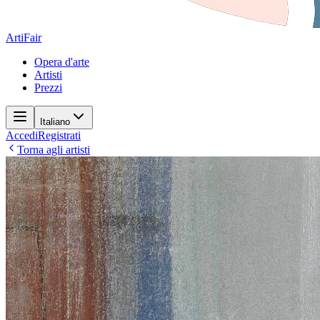
ArtiFair
Opera d'arte
Artisti
Prezzi
Italiano
Accedi
Registrati
Torna agli artisti