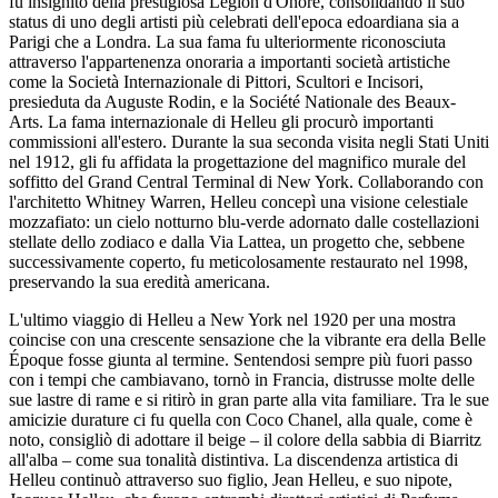
fu insignito della prestigiosa Legion d'Onore, consolidando il suo
status di uno degli artisti più celebrati dell'epoca edoardiana sia a
Parigi che a Londra. La sua fama fu ulteriormente riconosciuta
attraverso l'appartenenza onoraria a importanti società artistiche
come la Società Internazionale di Pittori, Scultori e Incisori,
presieduta da Auguste Rodin, e la Société Nationale des Beaux-
Arts. La fama internazionale di Helleu gli procurò importanti
commissioni all'estero. Durante la sua seconda visita negli Stati Uniti
nel 1912, gli fu affidata la progettazione del magnifico murale del
soffitto del Grand Central Terminal di New York. Collaborando con
l'architetto Whitney Warren, Helleu concepì una visione celestiale
mozzafiato: un cielo notturno blu-verde adornato dalle costellazioni
stellate dello zodiaco e dalla Via Lattea, un progetto che, sebbene
successivamente coperto, fu meticolosamente restaurato nel 1998,
preservando la sua eredità americana.
L'ultimo viaggio di Helleu a New York nel 1920 per una mostra
coincise con una crescente sensazione che la vibrante era della Belle
Époque fosse giunta al termine. Sentendosi sempre più fuori passo
con i tempi che cambiavano, tornò in Francia, distrusse molte delle
sue lastre di rame e si ritirò in gran parte alla vita familiare. Tra le sue
amicizie durature ci fu quella con Coco Chanel, alla quale, come è
noto, consigliò di adottare il beige – il colore della sabbia di Biarritz
all'alba – come sua tonalità distintiva. La discendenza artistica di
Helleu continuò attraverso suo figlio, Jean Helleu, e suo nipote,