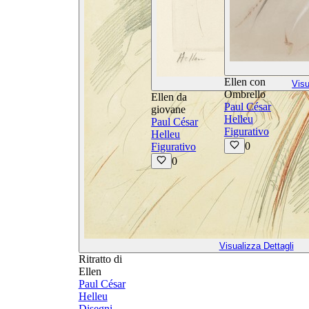
Ellen con
Visu
Ombrello
Ellen da
Paul César
giovane
Helleu
Paul César
Figurativo
Helleu
0
Figurativo
0
Visualizza Dettagli
Ritratto di
Ellen
Paul César
Helleu
Disegni