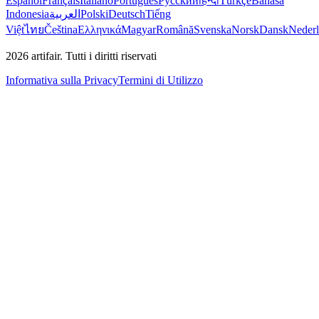
Español
Français
Italiano
Português
Русский
हिन्दी
Türkçe
Bahasa
Indonesia
العربية
Polski
Deutsch
Tiếng
Việt
ไทย
Čeština
Ελληνικά
Magyar
Română
Svenska
Norsk
Dansk
Neder
2026
artifair.
Tutti i diritti riservati
Informativa sulla Privacy
Termini di Utilizzo