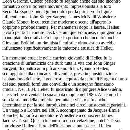
Léon Gérôme. Questo periodo fu segnato anche dal suo incontro
formativo con il fiorente movimento impressionista alla loro
Seconda Esposizione. Qui incontrò per la prima volta figure
influenti come John Singer Sargent, James McNeill Whistler e
Claude Monet, le cui tecniche moderne e scene all'aperto lo
colpirono profondamente. Per mantenersi dopo la laurea, Helleu
lavorò per la Théodore Deck Ceramique Française, dipingendo a
mano piatti decorativi. Fu in questo periodo che incontrò anche
Giovanni Boldini, un ritrattista il cui stile virtuosistico avrebbe
influenzato significativamente la traiettoria artistica di Helleu.
Un momento cruciale nella carriera giovanile di Helleu fu la
creazione di un'amicizia che durò tutta la vita con John Singer
Sargent, di quattro anni più anziano di lui. Quando Helleu,
scoraggiato dalla mancanza di vendite, prese in considerazione
l'abbandono dell'arte, il generoso acquisto da parte di Sargent di uno
dei suoi pastelli fornì una convalida e un sostegno finanziario
cruciali. Nel 1884, Helleu fu incaricato di dipingere Alice Guérin,
che sarebbe diventata la sua amata moglie nel 1886. Alice non fu
solo la sua modella preferita per tutta la vita, ma fu anche
determinante per la sua introduzione nei circoli aristocratici parigini.
Un viaggio a Londra nel 1885, accompagnato da Jacques-Émile
Blanche, lo portò a rincontrare Whistler e a conoscere James
Jacques Tissot. Questo incontro fu una rivelazione, poiché Tissot
introdusse Helleu all'arte dell'incisione a puntasecca. Helleu