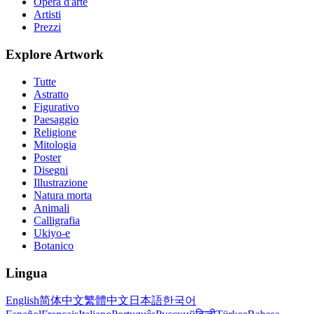
Opera d'arte
Artisti
Prezzi
Explore Artwork
Tutte
Astratto
Figurativo
Paesaggio
Religione
Mitologia
Poster
Disegni
Illustrazione
Natura morta
Animali
Calligrafia
Ukiyo-e
Botanico
Lingua
English
简体中文
繁體中文
日本語
한국어