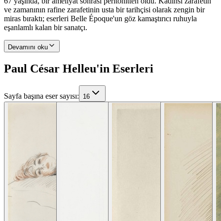
67 yaşında, bir ameliyat sonrası peritonitten öldü. Kadınsı zarafetin
ve zamanının rafine zarafetinin usta bir tarihçisi olarak zengin bir
miras bıraktı; eserleri Belle Époque'un göz kamaştırıcı ruhuyla
eşanlamlı kalan bir sanatçı.
Devamını oku
Paul César Helleu'in Eserleri
Sayfa başına eser sayısı
:
16