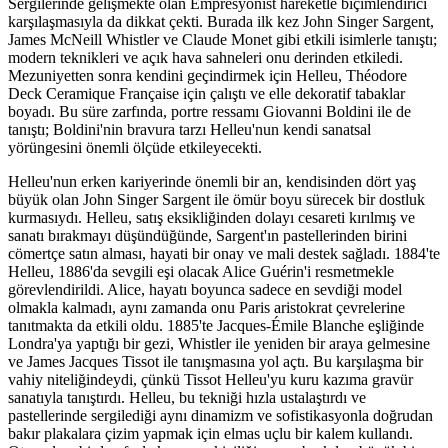
Sergilerinde gelişmekte olan Empresyonist hareketle biçimlendirici
karşılaşmasıyla da dikkat çekti. Burada ilk kez John Singer Sargent,
James McNeill Whistler ve Claude Monet gibi etkili isimlerle tanıştı;
modern teknikleri ve açık hava sahneleri onu derinden etkiledi.
Mezuniyetten sonra kendini geçindirmek için Helleu, Théodore
Deck Ceramique Française için çalıştı ve elle dekoratif tabaklar
boyadı. Bu süre zarfında, portre ressamı Giovanni Boldini ile de
tanıştı; Boldini'nin bravura tarzı Helleu'nun kendi sanatsal
yörüngesini önemli ölçüde etkileyecekti.
Helleu'nun erken kariyerinde önemli bir an, kendisinden dört yaş
büyük olan John Singer Sargent ile ömür boyu sürecek bir dostluk
kurmasıydı. Helleu, satış eksikliğinden dolayı cesareti kırılmış ve
sanatı bırakmayı düşündüğünde, Sargent'ın pastellerinden birini
cömertçe satın alması, hayati bir onay ve mali destek sağladı. 1884'te
Helleu, 1886'da sevgili eşi olacak Alice Guérin'i resmetmekle
görevlendirildi. Alice, hayatı boyunca sadece en sevdiği model
olmakla kalmadı, aynı zamanda onu Paris aristokrat çevrelerine
tanıtmakta da etkili oldu. 1885'te Jacques-Émile Blanche eşliğinde
Londra'ya yaptığı bir gezi, Whistler ile yeniden bir araya gelmesine
ve James Jacques Tissot ile tanışmasına yol açtı. Bu karşılaşma bir
vahiy niteliğindeydi, çünkü Tissot Helleu'yu kuru kazıma gravür
sanatıyla tanıştırdı. Helleu, bu tekniği hızla ustalaştırdı ve
pastellerinde sergilediği aynı dinamizm ve sofistikasyonla doğrudan
bakır plakalara çizim yapmak için elmas uçlu bir kalem kullandı.