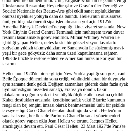
d'honneur ile ödüllendirildi. Ünü, Auguste Rodin'in başkanlık ettiği
Uluslararası Ressamlar, Heykeltıraşlar ve Gravürcüler Derneği ve
Société Nationale des Beaux-Arts gibi etkili sanat topluluklarına
onursal üyelikler yoluyla daha da tanındı. Helleu'nun uluslararası
ünü, yurtdışında önemli siparişler almasına yol açtı. 1912'de
Amerika Birleşik Devletleri'ne yaptığı ikinci ziyaret sırasında, New
York City'nin Grand Central Terminali için muhteşem tavan duvar
resmini tasarlamakla görevlendirildi. Mimar Whitney Warren ile
işbirliği yapan Helleu, nefes kesici bir göksel vizyon tasarladı:
zodyakın yıldızlı takımyıldızları ve Samanyolu ile süslenmiş mavi-
yeşil bir gece gökyüzü; daha sonra üzeri kapatılmasına rağmen
1998'de titizlikle restore edilen ve Amerikan mirasını koruyan bir
tasarım.
Helleu'nun 1920'de bir sergi için New York'a yaptığı son gezi, canlı
Belle Époque döneminin sona erdiği yönündeki artan bir duyguyla
aynı zamana denk geldi. Değişen zamanlara giderek daha fazla ayak
uyduramadığını hisseden sanatçı, Fransa'ya döndü, bakır
plakalarının çoğunu yok etti ve büyük ölçüde aile hayatına çekildi.
Kalıcı dostlukları arasında, kendisine şafak vakti Biarritz kumunun
rengi olan bej rengini imzası olarak benimsemesini ünlü bir şekilde
tavsiye ettiği Coco Chanel ile olan dostluğu da vardı. Helleu'nun
sanatsal soyu, her ikisi de Parfums Chanel'in sanat yönetmenleri
olarak görev yapan oğlu Jean Helleu ve torunu Jacques Helleu
aracılığıyla devam etti. Paul César Helleu, 23 Mart 1927'de Paris'te,