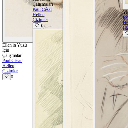
Çalışmaları
Paul César
Ya
Helleu
Pa
Çizimler
He
0
Çi
Detayları Görüntüle
Ellen'in Yüzü
İçin
Çalışmalar
Paul César
Helleu
Çizimler
0