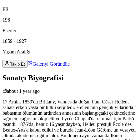
FR
196
Eserler
1859 - 1927
Yaşam Aralığı
Galeriyi Görüntüle
Takip Et
Sanatçı Biyografisi
about 1 year ago
17 Aralık 1859'da Brittany, Vannes'da doğan Paul César Helleu,
sanata erken yaşta bir tutku sergiledi. Helleu'nun gençlik yıllarında
babasının ölümünün ardından annesinin başlangıçtaki çekincelerine
rağmen, çağrısını takip etti ve Lycée Chaptal'da okumak için Paris'e
taşındı. 1876'da, henüz 16 yaşındayken, Helleu prestijli École des
Beaux-Arts'a kabul edildi ve burada Jean-Léon Gérôme'un vesayeti
altında akademik eğitim aldı. Bu dönem aynı zamanda İkinci