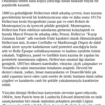
Oturanlara birden fazla kopya çekiciliği sunan baskıları büyük bir
popülerlik kazandı.
1886'ya gelindiğinde Helleu'nun etkili arkadaş çevresi, kuru kazıma
gravürlerinin hevesli bir koleksiyoncusu olan ve daha sonra 1913'te
Helleu'nun kesin biyografisini yazan şair ve estet Robert de
Montesquiou'yu da içerecek şekilde genişledi. Montesquiou,
Helleu'nun Paris edebiyat salonlarına girmesini kolaylaştırdı ve
burada Marcel Proust ile arkadaş oldu; Proust, Helleu'yu "Kayıp
Zamanın İzinde" adlı eserinde Elstir karakteri olarak ölümsüzleştirdi.
Helleu'nun ünü, Kontes Greffulhe ve Marlborough Düşesi de dahil
olmak üzere sosyete kadınlarının zarif portreleri aracılığıyla hızla
arttı ve Belle Époque sofistikasyonunun ve kadınsı zarafetin özünü
yakaladı. Yağlıboya, pastel ve özellikle kuru kazıma ile yapılan bu
portrelerle tanınmasına rağmen, Helleu'nun sanatsal ilgi alanları
genişledi. 1893'ten itibaren katedraller, vitraylar, çiçek çalışmaları ve
Versailles'ın sakin manzaraları temalarını araştırdı. Hevesli bir
denizci olarak, yatları, liman manzaralarını ve Deauville'deki şık
sahil yaşamını tasvir eden canlı eserler de üretti; bunların tümü rafine
çizgileri ve karakterin canlı bir şekilde yakalanmasıyla karakterize
edildi.
Yüzyılın dönüşü Helleu'nun kariyerinin zirvesini işaret ediyordu.
1904'te, hem Paris'te hem de Londra'da Edward dönemi'nin en ünlü
sanatçılarından biri olarak statüsünü pekiştiren prestijli Légion