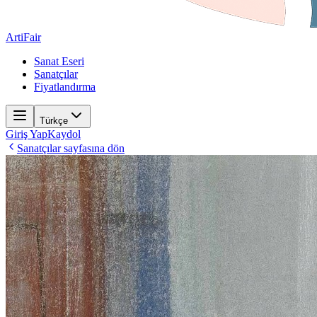
ArtiFair
Sanat Eseri
Sanatçılar
Fiyatlandırma
Türkçe
Giriş Yap
Kaydol
Sanatçılar sayfasına dön