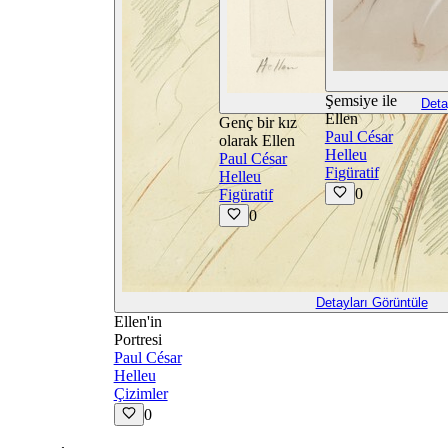
Şemsiye ile
Deta
Ellen
Genç bir kız
Paul César
olarak Ellen
Helleu
Paul César
Figüratif
Helleu
0
Figüratif
0
Detayları Görüntüle
Ellen'in
Portresi
Paul César
Helleu
Çizimler
0