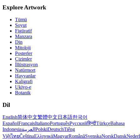
Explore Artwork
Tümü
Soyut
Figüratif
Manzara
Din
Mitoloji
Posterler
Çizimler
İllüstrasyon
Natürmort
Hayvanlar
Kaligrafi
Ukiyo-e
Botanik
Dil
English
简体中文
繁體中文
日本語
한국어
Español
Français
Italiano
Português
Русский
हिन्दी
Türkçe
Bahasa
Indonesia
العربية
Polski
Deutsch
Tiếng
Việt
ไทย
Čeština
Ελληνικά
Magyar
Română
Svenska
Norsk
Dansk
Neder