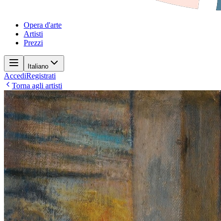
Opera d'arte
Artisti
Prezzi
Italiano
Accedi
Registrati
Torna agli artisti