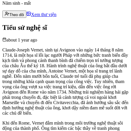
Năm sinh - mất
Xem thư viện
Theo dõi
Tiểu sử nghệ sĩ
about 1 year ago
Claude-Joseph Vernet, sinh tại Avignon vào ngày 14 tháng 8 năm
1714, là một họa sĩ lỗi lạc người Pháp với những bức tranh biển đầy
kịch tính và phong cảnh thanh bình đã chiếm trọn trí tưởng tượng
của châu Âu thế kỷ 18. Hành trình nghệ thuật của ông bắt đầu dưới
sự dạy dỗ của cha mình, Antoine Vernet, một họa sĩ trang trí lành
nghề. Đến năm mười bốn tuổi, Claude trẻ tuổi đã phụ giúp cha
trong những khía cạnh quan trọng của công việc. Tuy nhiên, tham
vọng của ông vượt xa việc trang trí kiệu, dẫn đến việc ông rời
Avignon đến Rome vào năm 1734. Những trải nghiệm hàng hải gặp
phải trong chuyến đi, đặc biệt là cảnh tượng cá voi ngoài khơi
Marseille và chuyến đi đến Civitavecchia, đã ảnh hưởng sâu sắc đến
định hướng nghệ thuật của ông, khơi dậy niềm đam mê suốt đời với
các chủ đề biển.
Khi đến Rome, Vernet đắm mình trong môi trường nghệ thuật sôi
động của thành phố. Ông tìm kiếm các bậc thầy về tranh phong