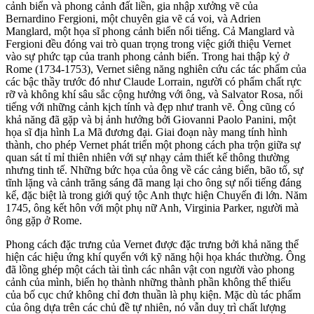
cảnh biển và phong cảnh đất liền, gia nhập xưởng vẽ của
Bernardino Fergioni, một chuyên gia vẽ cá voi, và Adrien
Manglard, một họa sĩ phong cảnh biển nổi tiếng. Cả Manglard và
Fergioni đều đóng vai trò quan trọng trong việc giới thiệu Vernet
vào sự phức tạp của tranh phong cảnh biển. Trong hai thập kỷ ở
Rome (1734-1753), Vernet siêng năng nghiên cứu các tác phẩm của
các bậc thầy trước đó như Claude Lorrain, người có phẩm chất rực
rỡ và không khí sâu sắc cộng hưởng với ông, và Salvator Rosa, nổi
tiếng với những cảnh kịch tính và đẹp như tranh vẽ. Ông cũng có
khả năng đã gặp và bị ảnh hưởng bởi Giovanni Paolo Panini, một
họa sĩ địa hình La Mã đương đại. Giai đoạn này mang tính hình
thành, cho phép Vernet phát triển một phong cách pha trộn giữa sự
quan sát tỉ mỉ thiên nhiên với sự nhạy cảm thiết kế thông thường
nhưng tinh tế. Những bức họa của ông về các cảng biển, bão tố, sự
tĩnh lặng và cảnh trăng sáng đã mang lại cho ông sự nổi tiếng đáng
kể, đặc biệt là trong giới quý tộc Anh thực hiện Chuyến đi lớn. Năm
1745, ông kết hôn với một phụ nữ Anh, Virginia Parker, người mà
ông gặp ở Rome.
Phong cách đặc trưng của Vernet được đặc trưng bởi khả năng thể
hiện các hiệu ứng khí quyển với kỹ năng hội họa khác thường. Ông
đã lồng ghép một cách tài tình các nhân vật con người vào phong
cảnh của mình, biến họ thành những thành phần không thể thiếu
của bố cục chứ không chỉ đơn thuần là phụ kiện. Mặc dù tác phẩm
của ông dựa trên các chủ đề tự nhiên, nó vẫn duy trì chất lượng