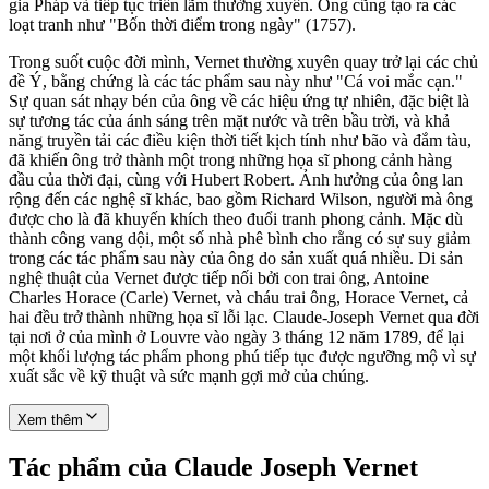
gia Pháp và tiếp tục triển lãm thường xuyên. Ông cũng tạo ra các
loạt tranh như "Bốn thời điểm trong ngày" (1757).
Trong suốt cuộc đời mình, Vernet thường xuyên quay trở lại các chủ
đề Ý, bằng chứng là các tác phẩm sau này như "Cá voi mắc cạn."
Sự quan sát nhạy bén của ông về các hiệu ứng tự nhiên, đặc biệt là
sự tương tác của ánh sáng trên mặt nước và trên bầu trời, và khả
năng truyền tải các điều kiện thời tiết kịch tính như bão và đắm tàu,
đã khiến ông trở thành một trong những họa sĩ phong cảnh hàng
đầu của thời đại, cùng với Hubert Robert. Ảnh hưởng của ông lan
rộng đến các nghệ sĩ khác, bao gồm Richard Wilson, người mà ông
được cho là đã khuyến khích theo đuổi tranh phong cảnh. Mặc dù
thành công vang dội, một số nhà phê bình cho rằng có sự suy giảm
trong các tác phẩm sau này của ông do sản xuất quá nhiều. Di sản
nghệ thuật của Vernet được tiếp nối bởi con trai ông, Antoine
Charles Horace (Carle) Vernet, và cháu trai ông, Horace Vernet, cả
hai đều trở thành những họa sĩ lỗi lạc. Claude-Joseph Vernet qua đời
tại nơi ở của mình ở Louvre vào ngày 3 tháng 12 năm 1789, để lại
một khối lượng tác phẩm phong phú tiếp tục được ngưỡng mộ vì sự
xuất sắc về kỹ thuật và sức mạnh gợi mở của chúng.
Xem thêm
Tác phẩm của Claude Joseph Vernet