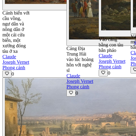
Xem Chi tiết
Cảnh biển với
cầu vồng,
ngư dân và
nông dân ở
một cái cửa
Và
Vào cảng
biển, một
mộ
X
bằng con tàu
xưởng đóng
bắ
Cảng Địa
bắn pháo
tàu ở xa
Cl
Trung Hải
Claude
Claude
Jo
vào lúc hoàng
Joseph Vernet
Joseph Vernet
Ph
hôn với nghệ
Phong cảnh
Phong cảnh
sĩ
0
0
Claude
Joseph Vernet
Phong cảnh
0