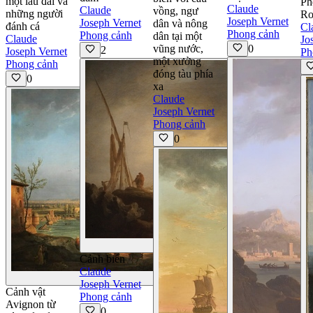
một lâu đài và
Ph
Claude
Claude
vồng, ngư
những người
R
Joseph Vernet
Joseph Vernet
dân và nông
đánh cá
Cl
Phong cảnh
Phong cảnh
dân tại một
Claude
Jo
vũng nước,
0
2
Joseph Vernet
Ph
một xưởng
Phong cảnh
đóng tàu phía
0
xa
Claude
Joseph Vernet
Phong cảnh
0
Xem Chi tiết
Cảnh biển
Claude
Xem Chi tiết
Joseph Vernet
Cảnh vật
Phong cảnh
Avignon từ
0