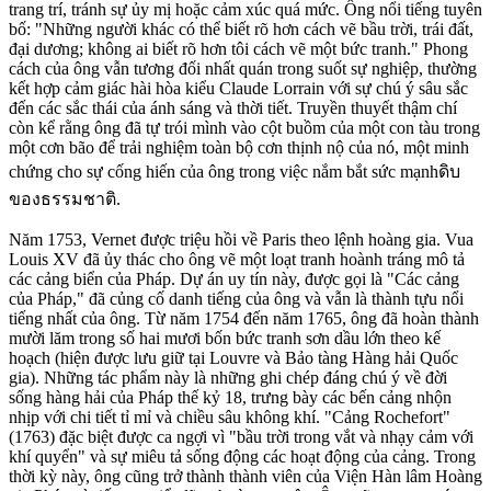
trang trí, tránh sự ủy mị hoặc cảm xúc quá mức. Ông nổi tiếng tuyên
bố: "Những người khác có thể biết rõ hơn cách vẽ bầu trời, trái đất,
đại dương; không ai biết rõ hơn tôi cách vẽ một bức tranh." Phong
cách của ông vẫn tương đối nhất quán trong suốt sự nghiệp, thường
kết hợp cảm giác hài hòa kiểu Claude Lorrain với sự chú ý sâu sắc
đến các sắc thái của ánh sáng và thời tiết. Truyền thuyết thậm chí
còn kể rằng ông đã tự trói mình vào cột buồm của một con tàu trong
một cơn bão để trải nghiệm toàn bộ cơn thịnh nộ của nó, một minh
chứng cho sự cống hiến của ông trong việc nắm bắt sức mạnhดิบ
ของธรรมชาติ.
Năm 1753, Vernet được triệu hồi về Paris theo lệnh hoàng gia. Vua
Louis XV đã ủy thác cho ông vẽ một loạt tranh hoành tráng mô tả
các cảng biển của Pháp. Dự án uy tín này, được gọi là "Các cảng
của Pháp," đã củng cố danh tiếng của ông và vẫn là thành tựu nổi
tiếng nhất của ông. Từ năm 1754 đến năm 1765, ông đã hoàn thành
mười lăm trong số hai mươi bốn bức tranh sơn dầu lớn theo kế
hoạch (hiện được lưu giữ tại Louvre và Bảo tàng Hàng hải Quốc
gia). Những tác phẩm này là những ghi chép đáng chú ý về đời
sống hàng hải của Pháp thế kỷ 18, trưng bày các bến cảng nhộn
nhịp với chi tiết tỉ mỉ và chiều sâu không khí. "Cảng Rochefort"
(1763) đặc biệt được ca ngợi vì "bầu trời trong vắt và nhạy cảm với
khí quyển" và sự miêu tả sống động các hoạt động của cảng. Trong
thời kỳ này, ông cũng trở thành thành viên của Viện Hàn lâm Hoàng