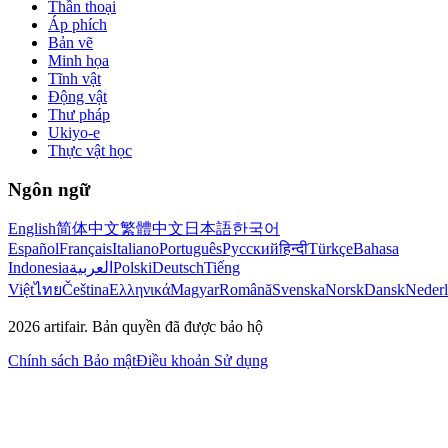
Thần thoại
Áp phích
Bản vẽ
Minh họa
Tĩnh vật
Động vật
Thư pháp
Ukiyo-e
Thực vật học
Ngôn ngữ
English
简体中文
繁體中文
日本語
한국어
Español
Français
Italiano
Português
Русский
हिन्दी
Türkçe
Bahasa
Indonesia
العربية
Polski
Deutsch
Tiếng
Việt
ไทย
Čeština
Ελληνικά
Magyar
Română
Svenska
Norsk
Dansk
Neder
2026
artifair.
Bản quyền đã được bảo hộ
Chính sách Bảo mật
Điều khoản Sử dụng