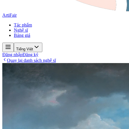
ArtiFair
Tác phẩm
Nghệ sĩ
Bảng giá
Tiếng Việt
Đăng nhập
Đăng ký
Quay lại danh sách nghệ sĩ