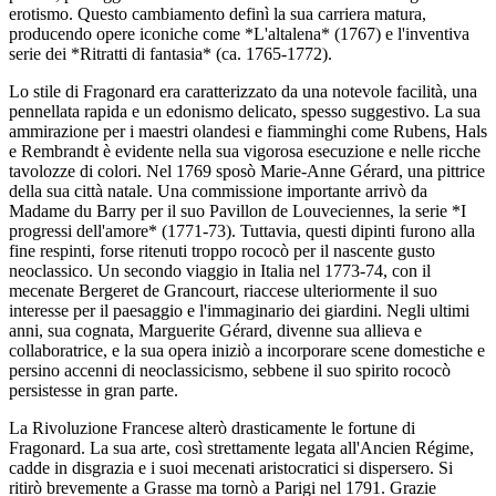
erotismo. Questo cambiamento definì la sua carriera matura,
producendo opere iconiche come *L'altalena* (1767) e l'inventiva
serie dei *Ritratti di fantasia* (ca. 1765-1772).
Lo stile di Fragonard era caratterizzato da una notevole facilità, una
pennellata rapida e un edonismo delicato, spesso suggestivo. La sua
ammirazione per i maestri olandesi e fiamminghi come Rubens, Hals
e Rembrandt è evidente nella sua vigorosa esecuzione e nelle ricche
tavolozze di colori. Nel 1769 sposò Marie-Anne Gérard, una pittrice
della sua città natale. Una commissione importante arrivò da
Madame du Barry per il suo Pavillon de Louveciennes, la serie *I
progressi dell'amore* (1771-73). Tuttavia, questi dipinti furono alla
fine respinti, forse ritenuti troppo rococò per il nascente gusto
neoclassico. Un secondo viaggio in Italia nel 1773-74, con il
mecenate Bergeret de Grancourt, riaccese ulteriormente il suo
interesse per il paesaggio e l'immaginario dei giardini. Negli ultimi
anni, sua cognata, Marguerite Gérard, divenne sua allieva e
collaboratrice, e la sua opera iniziò a incorporare scene domestiche e
persino accenni di neoclassicismo, sebbene il suo spirito rococò
persistesse in gran parte.
La Rivoluzione Francese alterò drasticamente le fortune di
Fragonard. La sua arte, così strettamente legata all'Ancien Régime,
cadde in disgrazia e i suoi mecenati aristocratici si dispersero. Si
ritirò brevemente a Grasse ma tornò a Parigi nel 1791. Grazie