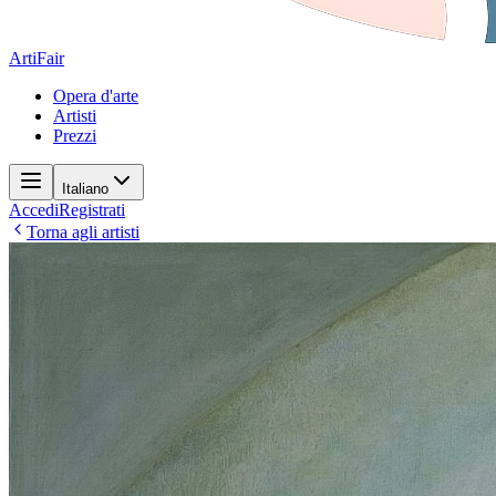
ArtiFair
Opera d'arte
Artisti
Prezzi
Italiano
Accedi
Registrati
Torna agli artisti