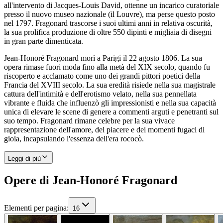
all'intervento di Jacques-Louis David, ottenne un incarico curatoriale
presso il nuovo museo nazionale (il Louvre), ma perse questo posto
nel 1797. Fragonard trascorse i suoi ultimi anni in relativa oscurità,
la sua prolifica produzione di oltre 550 dipinti e migliaia di disegni
in gran parte dimenticata.
Jean-Honoré Fragonard morì a Parigi il 22 agosto 1806. La sua
opera rimase fuori moda fino alla metà del XIX secolo, quando fu
riscoperto e acclamato come uno dei grandi pittori poetici della
Francia del XVIII secolo. La sua eredità risiede nella sua magistrale
cattura dell'intimità e dell'erotismo velato, nella sua pennellata
vibrante e fluida che influenzò gli impressionisti e nella sua capacità
unica di elevare le scene di genere a commenti arguti e penetranti sul
suo tempo. Fragonard rimane celebre per la sua vivace
rappresentazione dell'amore, del piacere e dei momenti fugaci di
gioia, incapsulando l'essenza dell'era rococò.
Leggi di più
Opere di Jean-Honoré Fragonard
Elementi per pagina
:
16