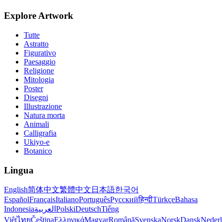
Explore Artwork
Tutte
Astratto
Figurativo
Paesaggio
Religione
Mitologia
Poster
Disegni
Illustrazione
Natura morta
Animali
Calligrafia
Ukiyo-e
Botanico
Lingua
English
简体中文
繁體中文
日本語
한국어
Español
Français
Italiano
Português
Русский
हिन्दी
Türkçe
Bahasa
Indonesia
العربية
Polski
Deutsch
Tiếng
Việt
ไทย
Čeština
Ελληνικά
Magyar
Română
Svenska
Norsk
Dansk
Neder