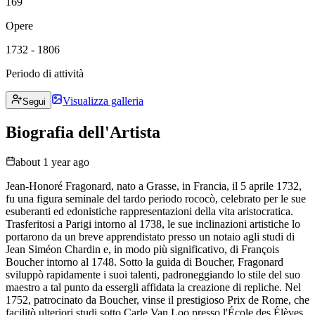
169
Opere
1732 - 1806
Periodo di attività
Visualizza galleria
Segui
Biografia dell'Artista
about 1 year ago
Jean-Honoré Fragonard, nato a Grasse, in Francia, il 5 aprile 1732,
fu una figura seminale del tardo periodo rococò, celebrato per le sue
esuberanti ed edonistiche rappresentazioni della vita aristocratica.
Trasferitosi a Parigi intorno al 1738, le sue inclinazioni artistiche lo
portarono da un breve apprendistato presso un notaio agli studi di
Jean Siméon Chardin e, in modo più significativo, di François
Boucher intorno al 1748. Sotto la guida di Boucher, Fragonard
sviluppò rapidamente i suoi talenti, padroneggiando lo stile del suo
maestro a tal punto da essergli affidata la creazione di repliche. Nel
1752, patrocinato da Boucher, vinse il prestigioso Prix de Rome, che
facilitò ulteriori studi sotto Carle Van Loo presso l'École des Élèves