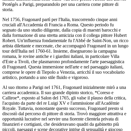
Protégés a Parigi, preparandolo per una carriera come pittore di
storia.
Nel 1756, Fragonard partì per l'Italia, trascorrendo cinque anni
cruciali all'Accademia di Francia a Roma. Questo periodo fu
segnato da uno studio diligente, dalla copia di maestri barocchi e
dalla formazione di una stretta amicizia con il collega pittore Hubert
Robert. Un'influenza fondamentale fu l'Abbé de Saint-Non, un ricco
artista dilettante e mecenate, che accompagnò Fragonard in un lungo
tour dell'Italia nel 1760-61. Insieme, disegnarono la campagna
romana, le rovine antiche e i giardini italiani, in particolare Villa
d'Este a Tivoli, che plasmarono profondamente l'arte paesaggistica
di Fragonard. Questa immersione nell'arte e nel paesaggio italiani,
comprese le opere di Tiepolo a Venezia, arricchì il suo vocabolario
artistico, portando a uno stile fluido e vigoroso.
Al suo ritorno a Parigi nel 1761, Fragonard inizialmente mirò a una
carriera accademica. Il suo grande dipinto storico, *Coreso e
Calliroe*, esposto al Salon del 1765, gli valse il plauso della critica,
l'acquisto da parte del re Luigi XV e l'ammissione all'Académie
Royale. Tuttavia, nonostante questo successo, Fragonard presto si
discostò dal percorso di pittore di storia. Trovò maggiore attrattiva e
opportunità lucrative nel servire una fiorente clientela privata di
finanzieri e cortigiani, che desideravano quadri da gabinetto più
piccoli, paesaggi e scene decorative intrise di sensualità e giocoso