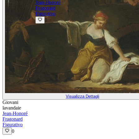
Jean-Honoré
Fragonard
Figurativo
0
Visualizza Dettagli
Giovani
lavandaie
Jean-Honoré
Fragonard
Figurativo
0