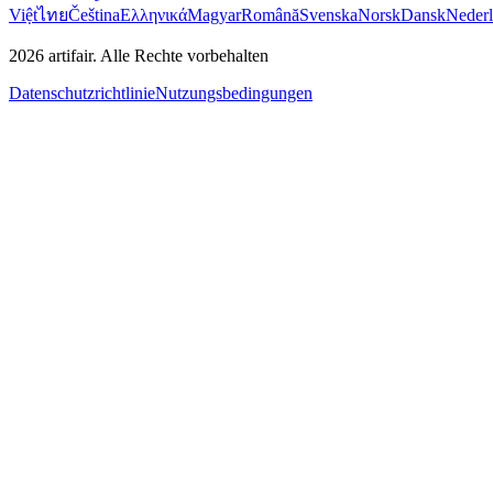
Việt
ไทย
Čeština
Ελληνικά
Magyar
Română
Svenska
Norsk
Dansk
Neder
2026
artifair.
Alle Rechte vorbehalten
Datenschutzrichtlinie
Nutzungsbedingungen