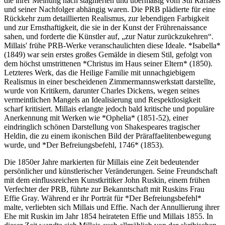
die ihrer Meinung nach stagnierten und übermäßig vom Stil Raffaels
und seiner Nachfolger abhängig waren. Die PRB plädierte für eine
Rückkehr zum detaillierten Realismus, zur lebendigen Farbigkeit
und zur Ernsthaftigkeit, die sie in der Kunst der Frührenaissance
sahen, und forderte die Künstler auf, „zur Natur zurückzukehren“.
Millais' frühe PRB-Werke veranschaulichten diese Ideale. *Isabella*
(1849) war sein erstes großes Gemälde in diesem Stil, gefolgt von
dem höchst umstrittenen *Christus im Haus seiner Eltern* (1850).
Letzteres Werk, das die Heilige Familie mit unnachgiebigem
Realismus in einer bescheidenen Zimmermannswerkstatt darstellte,
wurde von Kritikern, darunter Charles Dickens, wegen seines
vermeintlichen Mangels an Idealisierung und Respektlosigkeit
scharf kritisiert. Millais erlangte jedoch bald kritische und populäre
Anerkennung mit Werken wie *Ophelia* (1851-52), einer
eindringlich schönen Darstellung von Shakespeares tragischer
Heldin, die zu einem ikonischen Bild der Präraffaelitenbewegung
wurde, und *Der Befreiungsbefehl, 1746* (1853).
Die 1850er Jahre markierten für Millais eine Zeit bedeutender
persönlicher und künstlerischer Veränderungen. Seine Freundschaft
mit dem einflussreichen Kunstkritiker John Ruskin, einem frühen
Verfechter der PRB, führte zur Bekanntschaft mit Ruskins Frau
Effie Gray. Während er ihr Porträt für *Der Befreiungsbefehl*
malte, verliebten sich Millais und Effie. Nach der Annullierung ihrer
Ehe mit Ruskin im Jahr 1854 heirateten Effie und Millais 1855. In