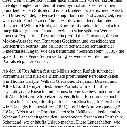
dieser Zeit wandte sich Millais auch allmählich von der akribischen
Detailgenauigkeit und dem offenen Symbolismus seines frühen
präraffaelitischen Stils ab und einem breiteren, malerischeren Ansatz
zu. Dieser Wandel, teilweise bedingt durch die Notwendigkeit, seine
wachsende Familie zu ernähren, wurde von einigen, darunter
Ruskin und William Morris, als Kompromiss seiner künstlerischen
Integrität angesehen. Dennoch erzielten seine späteren Werke
immense Popularität. Er wurde ein produktiver Illustrator, der zur
Moxon-Ausgabe von Tennysons Gedichten und verschiedenen
Zeitschriften beitrug, und brillierte in der Malerei sentimentaler
Kinderdarstellungen, wie den berühmten *Seifenblasen* (1886), die
später für eine Pears-Seifenwerbung verwendet wurden, und
Porträts eleganter Frauen.
Ab den 1870er Jahren festigte Millais seinen Ruf als führender
Porträtmaler und hielt die Bildnisse prominenter Persönlichkeiten
wie Thomas Carlyle, William Gladstone, Benjamin Disraeli und
Alfred, Lord Tennyson fest. Seine Porträts wurden für ihre
psychologische Einsicht und technische Finesse bewundert und oft
mit Alten Meistern wie Velázquez verglichen. Er erkundete auch
historische Themen, oft mit patriotischem Einschlag, in Gemälden
wie *Raleighs Knabenjahre* (1871) und *Die Nordwestpassage*
(1874). Neben seiner Porträtmalerei schuf Millais ein bedeutendes
Werk an Landschaftsgemälden, insbesondere Szenen aus Perthshire,
Schottland, wo er häufig Urlaub machte. Diese Landschaften, wie