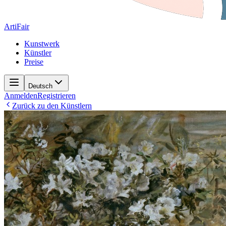
ArtiFair
Kunstwerk
Künstler
Preise
Deutsch
Anmelden
Registrieren
Zurück zu den Künstlern