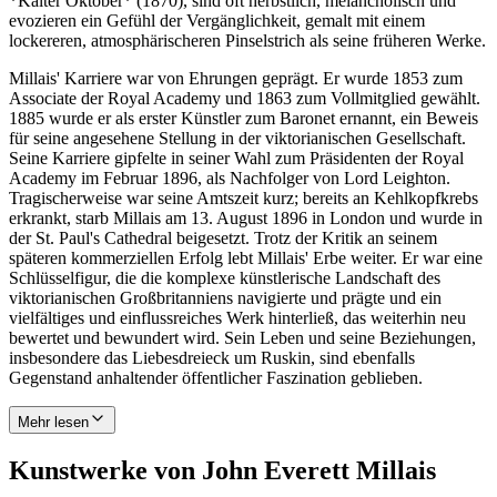
*Kalter Oktober* (1870), sind oft herbstlich, melancholisch und
evozieren ein Gefühl der Vergänglichkeit, gemalt mit einem
lockereren, atmosphärischeren Pinselstrich als seine früheren Werke.
Millais' Karriere war von Ehrungen geprägt. Er wurde 1853 zum
Associate der Royal Academy und 1863 zum Vollmitglied gewählt.
1885 wurde er als erster Künstler zum Baronet ernannt, ein Beweis
für seine angesehene Stellung in der viktorianischen Gesellschaft.
Seine Karriere gipfelte in seiner Wahl zum Präsidenten der Royal
Academy im Februar 1896, als Nachfolger von Lord Leighton.
Tragischerweise war seine Amtszeit kurz; bereits an Kehlkopfkrebs
erkrankt, starb Millais am 13. August 1896 in London und wurde in
der St. Paul's Cathedral beigesetzt. Trotz der Kritik an seinem
späteren kommerziellen Erfolg lebt Millais' Erbe weiter. Er war eine
Schlüsselfigur, die die komplexe künstlerische Landschaft des
viktorianischen Großbritanniens navigierte und prägte und ein
vielfältiges und einflussreiches Werk hinterließ, das weiterhin neu
bewertet und bewundert wird. Sein Leben und seine Beziehungen,
insbesondere das Liebesdreieck um Ruskin, sind ebenfalls
Gegenstand anhaltender öffentlicher Faszination geblieben.
Mehr lesen
Kunstwerke von John Everett Millais