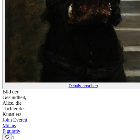
Details ansehen
Bild der
Gesundheit,
Alice, die
Tochter des
Künstlers
John Everett
Millais
Figurativ
1