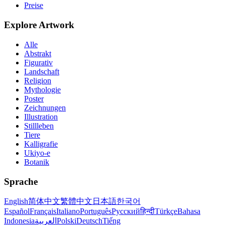
Preise
Explore Artwork
Alle
Abstrakt
Figurativ
Landschaft
Religion
Mythologie
Poster
Zeichnungen
Illustration
Stillleben
Tiere
Kalligrafie
Ukiyo-e
Botanik
Sprache
English
简体中文
繁體中文
日本語
한국어
Español
Français
Italiano
Português
Русский
हिन्दी
Türkçe
Bahasa
Indonesia
العربية
Polski
Deutsch
Tiếng