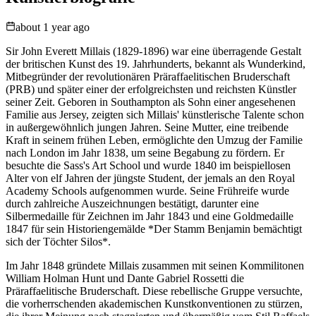
about 1 year ago
Sir John Everett Millais (1829-1896) war eine überragende Gestalt
der britischen Kunst des 19. Jahrhunderts, bekannt als Wunderkind,
Mitbegründer der revolutionären Präraffaelitischen Bruderschaft
(PRB) und später einer der erfolgreichsten und reichsten Künstler
seiner Zeit. Geboren in Southampton als Sohn einer angesehenen
Familie aus Jersey, zeigten sich Millais' künstlerische Talente schon
in außergewöhnlich jungen Jahren. Seine Mutter, eine treibende
Kraft in seinem frühen Leben, ermöglichte den Umzug der Familie
nach London im Jahr 1838, um seine Begabung zu fördern. Er
besuchte die Sass's Art School und wurde 1840 im beispiellosen
Alter von elf Jahren der jüngste Student, der jemals an den Royal
Academy Schools aufgenommen wurde. Seine Frühreife wurde
durch zahlreiche Auszeichnungen bestätigt, darunter eine
Silbermedaille für Zeichnen im Jahr 1843 und eine Goldmedaille
1847 für sein Historiengemälde *Der Stamm Benjamin bemächtigt
sich der Töchter Silos*.
Im Jahr 1848 gründete Millais zusammen mit seinen Kommilitonen
William Holman Hunt und Dante Gabriel Rossetti die
Präraffaelitische Bruderschaft. Diese rebellische Gruppe versuchte,
die vorherrschenden akademischen Kunstkonventionen zu stürzen,