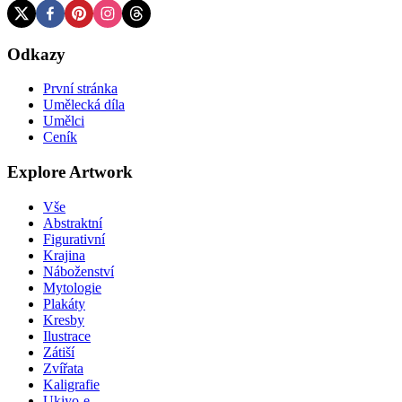
Odkazy
První stránka
Umělecká díla
Umělci
Ceník
Explore Artwork
Vše
Abstraktní
Figurativní
Krajina
Náboženství
Mytologie
Plakáty
Kresby
Ilustrace
Zátiší
Zvířata
Kaligrafie
Ukiyo-e