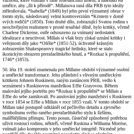
vážnosti, které vnímali v raně renesančním umění, a naléhalo на
umělce, aby „šli k přírodě“. Millaisova raná díla PRB tyto ideály
ztělesňovala. *Isabella* (1849) byl jeho první významný obraz v
tomto stylu, následovaný velmi kontroverzním *Kristem v domě
svých rodičů* (1850). Toto druhé dílo, zobrazující Svatou rodinu s
neochvějným realismem v prosté tesařské dílně, bylo kritiky, včetně
Charlese Dickense, ostře odsouzeno za vnímaný nedostatek
idealizace a neuctivost. Millais si však brzy získal uznání kritiky i
veřejnosti díly jako *Ofélie* (1851-52), úchvatně krásným
zobrazením Shakespearovy tragické hrdinky, které se stalo
ikonickým obrazem prerafaelitského hnutí, a *Rozkaz k propuštění,
1746* (1853).
50. léta 19. století znamenala pro Millaise období významné osobní
a umělecké transformace. Jeho přátelství s vlivným uměleckým
kritikem Johnem Ruskinem, raným zastáncem PRB, vedlo k
seznámení s Ruskinovou manželkou Effie Grayovou. Během
malování jejího portrétu pro *Rozkaz k propuštění* se Millais a
Effie do sebe zamilovali. Po anulování jejího manželství s Ruskinem
v roce 1854 se Effie a Millais v roce 1855 vzali. V tomto období se
Millais také postupně odkláněl od pečlivého detailu a zjevného
symbolismu svého raného prerafaelitského stylu k širšímu,
malířštějšímu přístupu. Tento posun, částečně způsobený potřebou
uživit rostoucí rodinu, někteří, včetně Ruskina a Williama Morrise,
vnímali jako kompromis v jeho umělecké integritě. Nicméně jeho