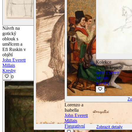
Zobrazit detaily
Návrh na
gotický
oblouk s
umělcem a
Efi Ruskin v
objětí
John Everett
Kolekce
Millais
raných kreseb
Kresby
John Everett
0
Millais
Kresby
0
Zo
Lorenzo a
Isabella
John Everett
Millais
Figurativní
Zobrazit detaily