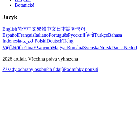
Botanické
Jazyk
English
简体中文
繁體中文
日本語
한국어
Español
Français
Italiano
Português
Русский
हिन्दी
Türkçe
Bahasa
Indonesia
العربية
Polski
Deutsch
Tiếng
Việt
ไทย
Čeština
Ελληνικά
Magyar
Română
Svenska
Norsk
Dansk
Neder
2026
artifair.
Všechna práva vyhrazena
Zásady ochrany osobních údajů
Podmínky použití