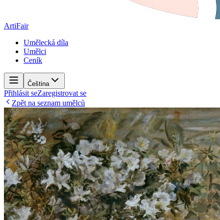
ArtiFair
Umělecká díla
Umělci
Ceník
Čeština
Přihlásit se
Zaregistrovat se
Zpět na seznam umělců