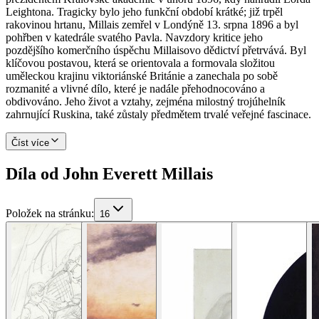
Leightona. Tragicky bylo jeho funkční období krátké; již trpěl
rakovinou hrtanu, Millais zemřel v Londýně 13. srpna 1896 a byl
pohřben v katedrále svatého Pavla. Navzdory kritice jeho
pozdějšího komerčního úspěchu Millaisovo dědictví přetrvává. Byl
klíčovou postavou, která se orientovala a formovala složitou
uměleckou krajinu viktoriánské Británie a zanechala po sobě
rozmanité a vlivné dílo, které je nadále přehodnocováno a
obdivováno. Jeho život a vztahy, zejména milostný trojúhelník
zahrnující Ruskina, také zůstaly předmětem trvalé veřejné fascinace.
Číst více
Díla od John Everett Millais
Položek na stránku
:
16