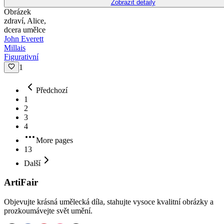
Zobrazit detaily
Obrázek
zdraví, Alice,
dcera umělce
John Everett
Millais
Figurativní
1
Předchozí
1
2
3
4
More pages
13
Další
ArtiFair
Objevujte krásná umělecká díla, stahujte vysoce kvalitní obrázky a
prozkoumávejte svět umění.