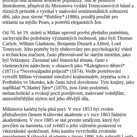
pozdější díla dosáhla nesmírné popularity. Stal se plodným
ilustrátorem, přispíval do Moxonova vydání Tennysonových básní a
různých periodik a vynikal v malování sentimentálních zobrazení
dětí, jako jsou slavné *Bubliny* (1886), později použité pro
reklamu na mýdlo Pears, a portrétů elegantních žen.
Od 70. let 19. století si Millais upevnil pověst předního portrétisty,
zachycujícího podobizny významných osobností, jako byli Thomas
Carlyle, William Gladstone, Benjamin Disraeli a Alfred, Lord
Tennyson. Jeho portréty byly obdivovány pro psychologický vhled
a technickou zručnost, často přirovnávané ke starým mistrům, jako
byl Velázquez. Zkoumal také historická témata, často s
vlasteneckým nádechem, v obrazech jako *Raleighovo dětství*
(1871) a *Severozápadní průjezd* (1874). Vedle portrétování
vytvořil Millais významné množství krajinomaleb, zejména scén z
Perthshiru ve Skotsku, kde často trávil dovolenou. Tyto krajiny, jako
například *Chladný říjen* (1870), jsou často podzimní,
melancholické a evokují pocit pomíjivosti, malované volnějším,
atmosféričtějším stylem než jeho dřívější díla.
Millaisova kariéra byla plná poct. V roce 1853 byl zvolen
přidruženým členem Královské akademie a v roce 1863 řádným
akademikem. V roce 1885 se stal prvním umělcem, který byl
povýšen na baroneta, což svědčí o jeho váženém postavení ve
viktoriánské společnosti. Jeho kariéra vyvrcholila zvolením
prezidentem Královské akademie v únoru 1896, kdy nahradil Lorda