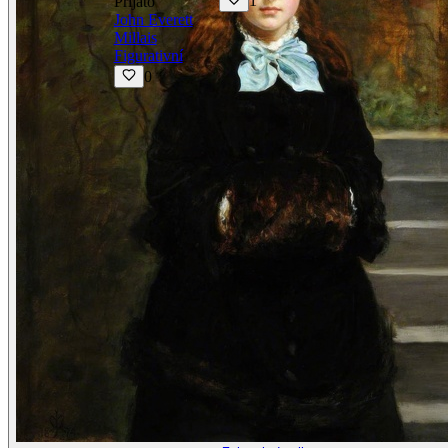
1
Přijato
John Everett
Millais
Figurativní
0