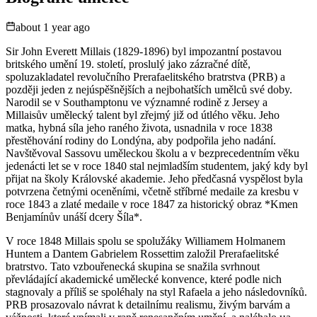
about 1 year ago
Sir John Everett Millais (1829-1896) byl impozantní postavou
britského umění 19. století, proslulý jako zázračné dítě,
spoluzakladatel revolučního Prerafaelitského bratrstva (PRB) a
později jeden z nejúspěšnějších a nejbohatších umělců své doby.
Narodil se v Southamptonu ve významné rodině z Jersey a
Millaisův umělecký talent byl zřejmý již od útlého věku. Jeho
matka, hybná síla jeho raného života, usnadnila v roce 1838
přestěhování rodiny do Londýna, aby podpořila jeho nadání.
Navštěvoval Sassovu uměleckou školu a v bezprecedentním věku
jedenácti let se v roce 1840 stal nejmladším studentem, jaký kdy byl
přijat na školy Královské akademie. Jeho předčasná vyspělost byla
potvrzena četnými oceněními, včetně stříbrné medaile za kresbu v
roce 1843 a zlaté medaile v roce 1847 za historický obraz *Kmen
Benjamínův unáší dcery Šíla*.
V roce 1848 Millais spolu se spolužáky Williamem Holmanem
Huntem a Dantem Gabrielem Rossettim založil Prerafaelitské
bratrstvo. Tato vzbouřenecká skupina se snažila svrhnout
převládající akademické umělecké konvence, které podle nich
stagnovaly a příliš se spoléhaly na styl Rafaela a jeho následovníků.
PRB prosazovalo návrat k detailnímu realismu, živým barvám a