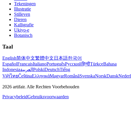
Tekeningen
Illustratie
Stilleven
Dieren
Kalligrafie
Ukiyo-e
Botanisch
Taal
English
简体中文
繁體中文
日本語
한국어
Español
Français
Italiano
Português
Русский
हिन्दी
Türkçe
Bahasa
Indonesia
العربية
Polski
Deutsch
Tiếng
Việt
ไทย
Čeština
Ελληνικά
Magyar
Română
Svenska
Norsk
Dansk
Neder
2026
artifair.
Alle Rechten Voorbehouden
Privacybeleid
Gebruiksvoorwaarden