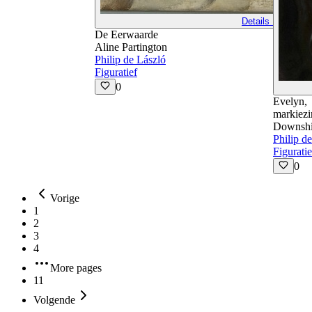
Details Bekijken
De Eerwaarde
Aline Partington
Philip de László
Figuratief
0
Evelyn,
markiezi
Downshi
Philip d
Figuratie
0
Vorige
1
2
3
4
More pages
11
Volgende