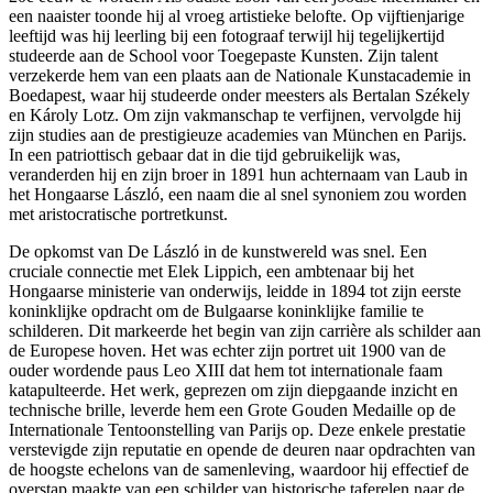
een naaister toonde hij al vroeg artistieke belofte. Op vijftienjarige
leeftijd was hij leerling bij een fotograaf terwijl hij tegelijkertijd
studeerde aan de School voor Toegepaste Kunsten. Zijn talent
verzekerde hem van een plaats aan de Nationale Kunstacademie in
Boedapest, waar hij studeerde onder meesters als Bertalan Székely
en Károly Lotz. Om zijn vakmanschap te verfijnen, vervolgde hij
zijn studies aan de prestigieuze academies van München en Parijs.
In een patriottisch gebaar dat in die tijd gebruikelijk was,
veranderden hij en zijn broer in 1891 hun achternaam van Laub in
het Hongaarse László, een naam die al snel synoniem zou worden
met aristocratische portretkunst.
De opkomst van De László in de kunstwereld was snel. Een
cruciale connectie met Elek Lippich, een ambtenaar bij het
Hongaarse ministerie van onderwijs, leidde in 1894 tot zijn eerste
koninklijke opdracht om de Bulgaarse koninklijke familie te
schilderen. Dit markeerde het begin van zijn carrière als schilder aan
de Europese hoven. Het was echter zijn portret uit 1900 van de
ouder wordende paus Leo XIII dat hem tot internationale faam
katapulteerde. Het werk, geprezen om zijn diepgaande inzicht en
technische brille, leverde hem een Grote Gouden Medaille op de
Internationale Tentoonstelling van Parijs op. Deze enkele prestatie
verstevigde zijn reputatie en opende de deuren naar opdrachten van
de hoogste echelons van de samenleving, waardoor hij effectief de
overstap maakte van een schilder van historische taferelen naar de