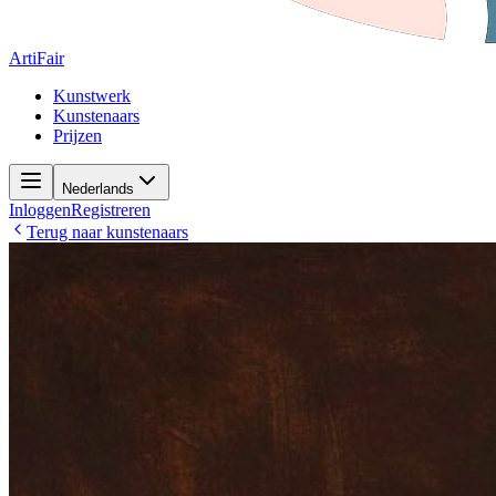
ArtiFair
Kunstwerk
Kunstenaars
Prijzen
Nederlands
Inloggen
Registreren
Terug naar kunstenaars