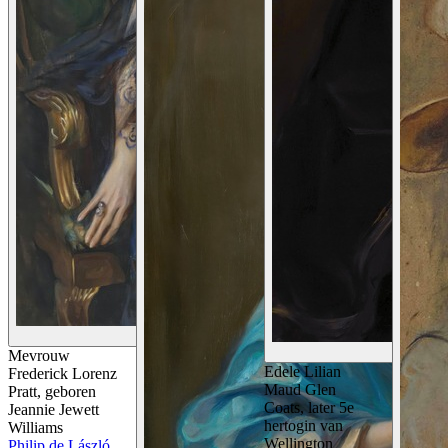
Details Bekijken
Mevrouw
Edele Lilian
Frederick Lorenz
Maud Glen
Pratt, geboren
Coats, later 5e
Jeannie Jewett
hertogin van
Williams
Wellington
Philip de László