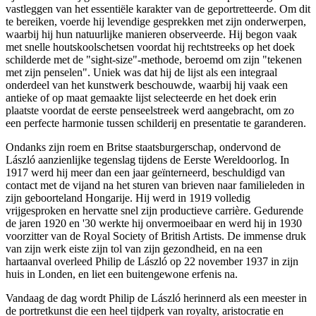
vastleggen van het essentiële karakter van de geportretteerde. Om dit
te bereiken, voerde hij levendige gesprekken met zijn onderwerpen,
waarbij hij hun natuurlijke manieren observeerde. Hij begon vaak
met snelle houtskoolschetsen voordat hij rechtstreeks op het doek
schilderde met de "sight-size"-methode, beroemd om zijn "tekenen
met zijn penselen". Uniek was dat hij de lijst als een integraal
onderdeel van het kunstwerk beschouwde, waarbij hij vaak een
antieke of op maat gemaakte lijst selecteerde en het doek erin
plaatste voordat de eerste penseelstreek werd aangebracht, om zo
een perfecte harmonie tussen schilderij en presentatie te garanderen.
Ondanks zijn roem en Britse staatsburgerschap, ondervond de
László aanzienlijke tegenslag tijdens de Eerste Wereldoorlog. In
1917 werd hij meer dan een jaar geïnterneerd, beschuldigd van
contact met de vijand na het sturen van brieven naar familieleden in
zijn geboorteland Hongarije. Hij werd in 1919 volledig
vrijgesproken en hervatte snel zijn productieve carrière. Gedurende
de jaren 1920 en '30 werkte hij onvermoeibaar en werd hij in 1930
voorzitter van de Royal Society of British Artists. De immense druk
van zijn werk eiste zijn tol van zijn gezondheid, en na een
hartaanval overleed Philip de László op 22 november 1937 in zijn
huis in Londen, en liet een buitengewone erfenis na.
Vandaag de dag wordt Philip de László herinnerd als een meester in
de portretkunst die een heel tijdperk van royalty, aristocratie en