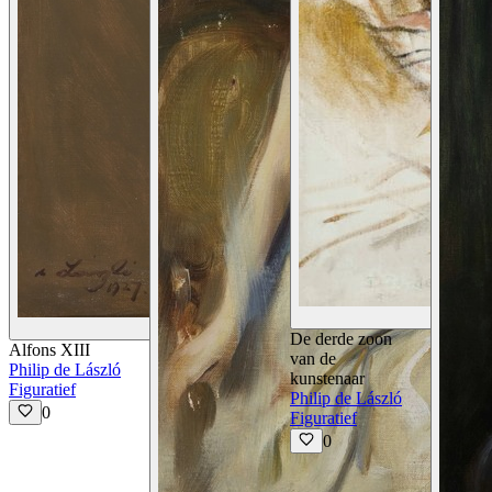
Details Bekijken
De derde zoon
Alfons XIII
van de
Philip de László
kunstenaar
Figuratief
Philip de László
0
Figuratief
0