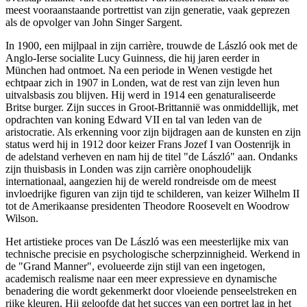
meest vooraanstaande portrettist van zijn generatie, vaak geprezen
als de opvolger van John Singer Sargent.
In 1900, een mijlpaal in zijn carrière, trouwde de László ook met de
Anglo-Ierse socialite Lucy Guinness, die hij jaren eerder in
München had ontmoet. Na een periode in Wenen vestigde het
echtpaar zich in 1907 in Londen, wat de rest van zijn leven hun
uitvalsbasis zou blijven. Hij werd in 1914 een genaturaliseerde
Britse burger. Zijn succes in Groot-Brittannië was onmiddellijk, met
opdrachten van koning Edward VII en tal van leden van de
aristocratie. Als erkenning voor zijn bijdragen aan de kunsten en zijn
status werd hij in 1912 door keizer Frans Jozef I van Oostenrijk in
de adelstand verheven en nam hij de titel "de László" aan. Ondanks
zijn thuisbasis in Londen was zijn carrière onophoudelijk
internationaal, aangezien hij de wereld rondreisde om de meest
invloedrijke figuren van zijn tijd te schilderen, van keizer Wilhelm II
tot de Amerikaanse presidenten Theodore Roosevelt en Woodrow
Wilson.
Het artistieke proces van De László was een meesterlijke mix van
technische precisie en psychologische scherpzinnigheid. Werkend in
de "Grand Manner", evolueerde zijn stijl van een ingetogen,
academisch realisme naar een meer expressieve en dynamische
benadering die wordt gekenmerkt door vloeiende penseelstreken en
rijke kleuren. Hij geloofde dat het succes van een portret lag in het