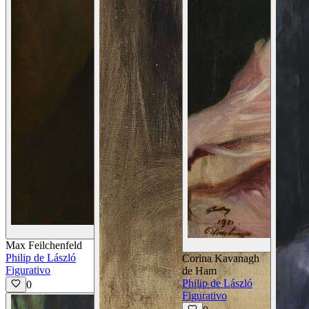
Ver Detalles
Max Feilchenfeld
Philip de László
Corina Kavanagh
Figurativo
de Ham
Philip de László
0
Figurativo