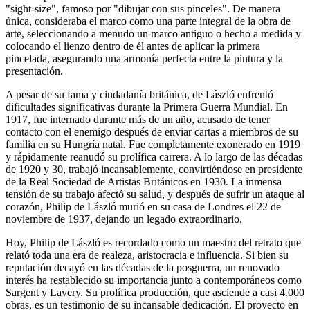
"sight-size", famoso por "dibujar con sus pinceles". De manera
única, consideraba el marco como una parte integral de la obra de
arte, seleccionando a menudo un marco antiguo o hecho a medida y
colocando el lienzo dentro de él antes de aplicar la primera
pincelada, asegurando una armonía perfecta entre la pintura y la
presentación.
A pesar de su fama y ciudadanía británica, de László enfrentó
dificultades significativas durante la Primera Guerra Mundial. En
1917, fue internado durante más de un año, acusado de tener
contacto con el enemigo después de enviar cartas a miembros de su
familia en su Hungría natal. Fue completamente exonerado en 1919
y rápidamente reanudó su prolífica carrera. A lo largo de las décadas
de 1920 y 30, trabajó incansablemente, convirtiéndose en presidente
de la Real Sociedad de Artistas Británicos en 1930. La inmensa
tensión de su trabajo afectó su salud, y después de sufrir un ataque al
corazón, Philip de László murió en su casa de Londres el 22 de
noviembre de 1937, dejando un legado extraordinario.
Hoy, Philip de László es recordado como un maestro del retrato que
relató toda una era de realeza, aristocracia e influencia. Si bien su
reputación decayó en las décadas de la posguerra, un renovado
interés ha restablecido su importancia junto a contemporáneos como
Sargent y Lavery. Su prolífica producción, que asciende a casi 4.000
obras, es un testimonio de su incansable dedicación. El proyecto en