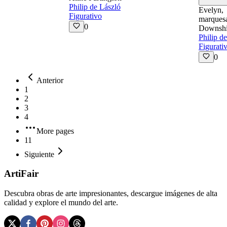
Philip de László
Evelyn,
Figurativo
marques
0
Downshi
Philip d
Figurati
0
Anterior
1
2
3
4
More pages
11
Siguiente
ArtiFair
Descubra obras de arte impresionantes, descargue imágenes de alta
calidad y explore el mundo del arte.