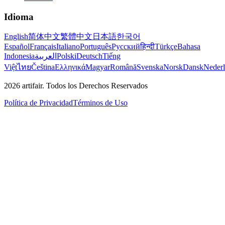
Idioma
English
简体中文
繁體中文
日本語
한국어
Español
Français
Italiano
Português
Русский
हिन्दी
Türkçe
Bahasa
Indonesia
العربية
Polski
Deutsch
Tiếng
Việt
ไทย
Čeština
Ελληνικά
Magyar
Română
Svenska
Norsk
Dansk
Neder
2026
artifair.
Todos los Derechos Reservados
Política de Privacidad
Términos de Uso