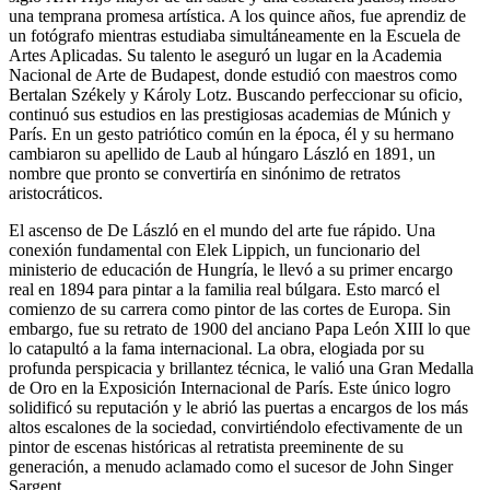
una temprana promesa artística. A los quince años, fue aprendiz de
un fotógrafo mientras estudiaba simultáneamente en la Escuela de
Artes Aplicadas. Su talento le aseguró un lugar en la Academia
Nacional de Arte de Budapest, donde estudió con maestros como
Bertalan Székely y Károly Lotz. Buscando perfeccionar su oficio,
continuó sus estudios en las prestigiosas academias de Múnich y
París. En un gesto patriótico común en la época, él y su hermano
cambiaron su apellido de Laub al húngaro László en 1891, un
nombre que pronto se convertiría en sinónimo de retratos
aristocráticos.
El ascenso de De László en el mundo del arte fue rápido. Una
conexión fundamental con Elek Lippich, un funcionario del
ministerio de educación de Hungría, le llevó a su primer encargo
real en 1894 para pintar a la familia real búlgara. Esto marcó el
comienzo de su carrera como pintor de las cortes de Europa. Sin
embargo, fue su retrato de 1900 del anciano Papa León XIII lo que
lo catapultó a la fama internacional. La obra, elogiada por su
profunda perspicacia y brillantez técnica, le valió una Gran Medalla
de Oro en la Exposición Internacional de París. Este único logro
solidificó su reputación y le abrió las puertas a encargos de los más
altos escalones de la sociedad, convirtiéndolo efectivamente de un
pintor de escenas históricas al retratista preeminente de su
generación, a menudo aclamado como el sucesor de John Singer
Sargent.