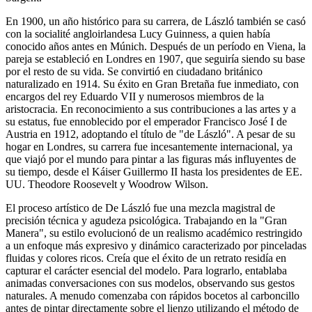
En 1900, un año histórico para su carrera, de László también se casó
con la socialité angloirlandesa Lucy Guinness, a quien había
conocido años antes en Múnich. Después de un período en Viena, la
pareja se estableció en Londres en 1907, que seguiría siendo su base
por el resto de su vida. Se convirtió en ciudadano británico
naturalizado en 1914. Su éxito en Gran Bretaña fue inmediato, con
encargos del rey Eduardo VII y numerosos miembros de la
aristocracia. En reconocimiento a sus contribuciones a las artes y a
su estatus, fue ennoblecido por el emperador Francisco José I de
Austria en 1912, adoptando el título de "de László". A pesar de su
hogar en Londres, su carrera fue incesantemente internacional, ya
que viajó por el mundo para pintar a las figuras más influyentes de
su tiempo, desde el Káiser Guillermo II hasta los presidentes de EE.
UU. Theodore Roosevelt y Woodrow Wilson.
El proceso artístico de De László fue una mezcla magistral de
precisión técnica y agudeza psicológica. Trabajando en la "Gran
Manera", su estilo evolucionó de un realismo académico restringido
a un enfoque más expresivo y dinámico caracterizado por pinceladas
fluidas y colores ricos. Creía que el éxito de un retrato residía en
capturar el carácter esencial del modelo. Para lograrlo, entablaba
animadas conversaciones con sus modelos, observando sus gestos
naturales. A menudo comenzaba con rápidos bocetos al carboncillo
antes de pintar directamente sobre el lienzo utilizando el método de