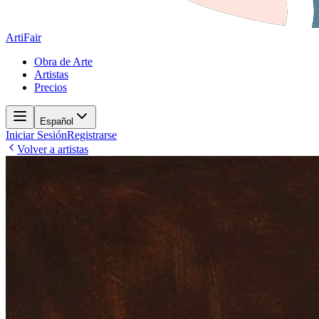
ArtiFair
Obra de Arte
Artistas
Precios
Español
Iniciar Sesión
Registrarse
Volver a artistas