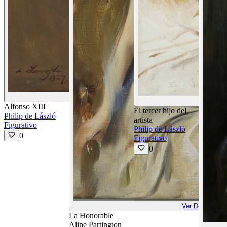
Ver Detalles
Alfonso XIII
El tercer hijo del
Philip de László
artista
Figurativo
Philip de László
0
Figurativo
0
Ver Detalles
La Honorable
Aline Partington