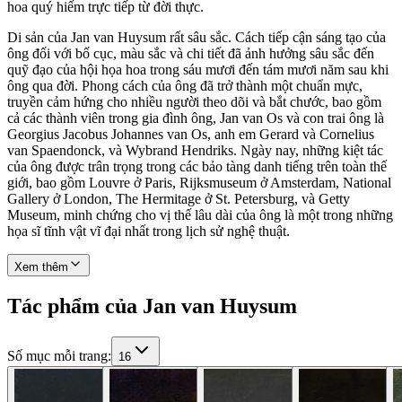
hoa quý hiếm trực tiếp từ đời thực.
Di sản của Jan van Huysum rất sâu sắc. Cách tiếp cận sáng tạo của
ông đối với bố cục, màu sắc và chi tiết đã ảnh hưởng sâu sắc đến
quỹ đạo của hội họa hoa trong sáu mươi đến tám mươi năm sau khi
ông qua đời. Phong cách của ông đã trở thành một chuẩn mực,
truyền cảm hứng cho nhiều người theo dõi và bắt chước, bao gồm
cả các thành viên trong gia đình ông, Jan van Os và con trai ông là
Georgius Jacobus Johannes van Os, anh em Gerard và Cornelius
van Spaendonck, và Wybrand Hendriks. Ngày nay, những kiệt tác
của ông được trân trọng trong các bảo tàng danh tiếng trên toàn thế
giới, bao gồm Louvre ở Paris, Rijksmuseum ở Amsterdam, National
Gallery ở London, The Hermitage ở St. Petersburg, và Getty
Museum, minh chứng cho vị thế lâu dài của ông là một trong những
họa sĩ tĩnh vật vĩ đại nhất trong lịch sử nghệ thuật.
Xem thêm
Tác phẩm của Jan van Huysum
Số mục mỗi trang
:
16