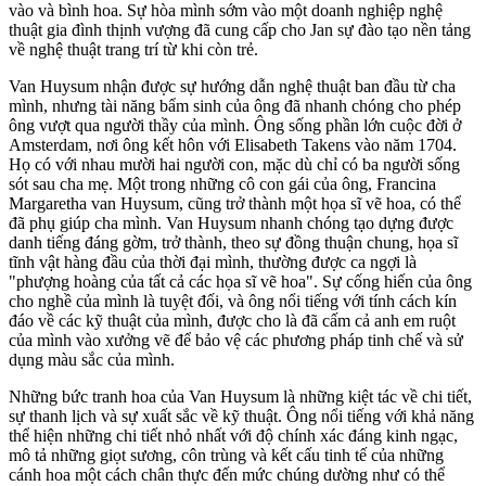
vào và bình hoa. Sự hòa mình sớm vào một doanh nghiệp nghệ
thuật gia đình thịnh vượng đã cung cấp cho Jan sự đào tạo nền tảng
về nghệ thuật trang trí từ khi còn trẻ.
Van Huysum nhận được sự hướng dẫn nghệ thuật ban đầu từ cha
mình, nhưng tài năng bẩm sinh của ông đã nhanh chóng cho phép
ông vượt qua người thầy của mình. Ông sống phần lớn cuộc đời ở
Amsterdam, nơi ông kết hôn với Elisabeth Takens vào năm 1704.
Họ có với nhau mười hai người con, mặc dù chỉ có ba người sống
sót sau cha mẹ. Một trong những cô con gái của ông, Francina
Margaretha van Huysum, cũng trở thành một họa sĩ vẽ hoa, có thể
đã phụ giúp cha mình. Van Huysum nhanh chóng tạo dựng được
danh tiếng đáng gờm, trở thành, theo sự đồng thuận chung, họa sĩ
tĩnh vật hàng đầu của thời đại mình, thường được ca ngợi là
"phượng hoàng của tất cả các họa sĩ vẽ hoa". Sự cống hiến của ông
cho nghề của mình là tuyệt đối, và ông nổi tiếng với tính cách kín
đáo về các kỹ thuật của mình, được cho là đã cấm cả anh em ruột
của mình vào xưởng vẽ để bảo vệ các phương pháp tinh chế và sử
dụng màu sắc của mình.
Những bức tranh hoa của Van Huysum là những kiệt tác về chi tiết,
sự thanh lịch và sự xuất sắc về kỹ thuật. Ông nổi tiếng với khả năng
thể hiện những chi tiết nhỏ nhất với độ chính xác đáng kinh ngạc,
mô tả những giọt sương, côn trùng và kết cấu tinh tế của những
cánh hoa một cách chân thực đến mức chúng dường như có thể