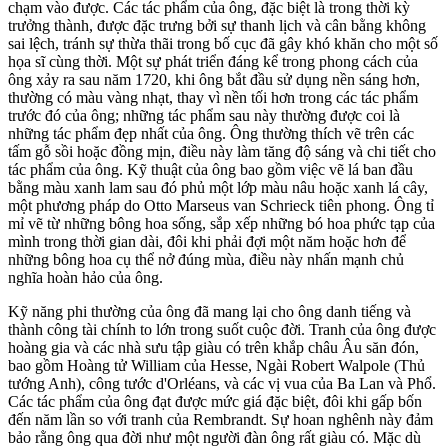
chạm vào được. Các tác phẩm của ông, đặc biệt là trong thời kỳ
trưởng thành, được đặc trưng bởi sự thanh lịch và cân bằng không
sai lệch, tránh sự thừa thãi trong bố cục đã gây khó khăn cho một số
họa sĩ cùng thời. Một sự phát triển đáng kể trong phong cách của
ông xảy ra sau năm 1720, khi ông bắt đầu sử dụng nền sáng hơn,
thường có màu vàng nhạt, thay vì nền tối hơn trong các tác phẩm
trước đó của ông; những tác phẩm sau này thường được coi là
những tác phẩm đẹp nhất của ông. Ông thường thích vẽ trên các
tấm gỗ sồi hoặc đồng mịn, điều này làm tăng độ sáng và chi tiết cho
tác phẩm của ông. Kỹ thuật của ông bao gồm việc vẽ lá ban đầu
bằng màu xanh lam sau đó phủ một lớp màu nâu hoặc xanh lá cây,
một phương pháp do Otto Marseus van Schrieck tiên phong. Ông tỉ
mỉ vẽ từ những bông hoa sống, sắp xếp những bó hoa phức tạp của
mình trong thời gian dài, đôi khi phải đợi một năm hoặc hơn để
những bông hoa cụ thể nở đúng mùa, điều này nhấn mạnh chủ
nghĩa hoàn hảo của ông.
Kỹ năng phi thường của ông đã mang lại cho ông danh tiếng và
thành công tài chính to lớn trong suốt cuộc đời. Tranh của ông được
hoàng gia và các nhà sưu tập giàu có trên khắp châu Âu săn đón,
bao gồm Hoàng tử William của Hesse, Ngài Robert Walpole (Thủ
tướng Anh), công tước d'Orléans, và các vị vua của Ba Lan và Phổ.
Các tác phẩm của ông đạt được mức giá đặc biệt, đôi khi gấp bốn
đến năm lần so với tranh của Rembrandt. Sự hoan nghênh này đảm
bảo rằng ông qua đời như một người đàn ông rất giàu có. Mặc dù