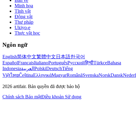
Bản vẽ
Minh họa
Tĩnh vật
Động vật
Thư pháp
Ukiyo-e
Thực vật học
Ngôn ngữ
English
简体中文
繁體中文
日本語
한국어
Español
Français
Italiano
Português
Русский
हिन्दी
Türkçe
Bahasa
Indonesia
العربية
Polski
Deutsch
Tiếng
Việt
ไทย
Čeština
Ελληνικά
Magyar
Română
Svenska
Norsk
Dansk
Neder
2026
artifair.
Bản quyền đã được bảo hộ
Chính sách Bảo mật
Điều khoản Sử dụng