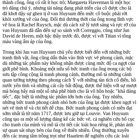
thành công, ông có rất ít học trò; Margareta Haverman là một học
trò đáng chú ý, nhưng tài năng đang phát triển của cô được cho là
đã khơi dậy sự ghen tị ở van Huysum đến mức cô buộc phải rời
khỏi xưởng vẽ của ông. Đối thủ đương thời của ông trong lĩnh vực
vẽ hoa là Rachel Ruysch, mặc dù cách xử lý tươi sáng và rực rỡ của
van Huysum đã dẫn đến sự so sánh với Correggio, cũng như Jan
David de Heem, một bậc thầy trước đó, được ví với Titian vì tông
màu vàng ấm áp của ông.
Trong khi Jan van Huysum chủ yếu được biết đến với những bức
tranh tĩnh vật, ông cũng dấn thân vào lĩnh vực vẽ phong cảnh, mặc
dù những tác phẩm này không nhận được cùng mức độ ca ngợi của
giới phê bình. Khoảng một nửa số bức tranh của ông trong các bộ
sưu tập công cộng là tranh phong cảnh, thường mô tả những cảnh
quan tưởng tượng theo phong cách Ý với những tàn tích cổ điển, hồ
nước yên tĩnh và những cái cây bất động, được thể hiện với sự mượt
mà bóng bẩy mà một số nhà phê bình cho là vô hồn hoặc "khá đáng
tiếc", đặc biệt là những tác phẩm lớn hơn của ông. Tuy nhiên,
những bức tranh phong cảnh nhỏ hơn của ông lại được khen ngợi vì
nét vẽ tinh tế và chi tiết dễ chịu. Bức tranh phong cảnh có niên đại
sớm nhất là từ năm 1717, được lưu giữ tại Louvre. Van Huysum
cũng tạo ra một số lượng đáng kể các bức vẽ, cả nghiên cứu bố cục
cho tranh của mình và mô tả chi tiết các loài hoa riêng lẻ, phản ánh
sự quan sát nhạy bén của ông về thiên nhiên. Ông thường xuyên
đến các trung tâm trồng trọt như Haarlem để nghiên cứu các loài