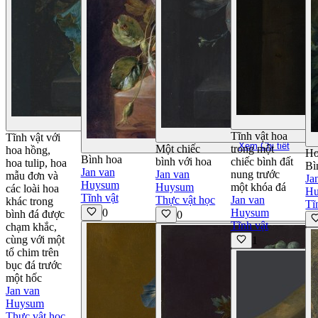
Xem Chi tiết
Tĩnh vật hoa
X
Tĩnh vật với
Xem Chi tiết
Một chiếc
trong một
hoa hồng,
Ho
Bình hoa
bình với hoa
chiếc bình đất
hoa tulip, hoa
Bì
Jan van
Jan van
nung trước
mẫu đơn và
Ja
Huysum
Huysum
một khóa đá
các loài hoa
H
Tĩnh vật
Thực vật học
Jan van
khác trong
Tĩ
0
Huysum
bình đá được
0
Tĩnh vật
chạm khắc,
cùng với một
1
tổ chim trên
bục đá trước
một hốc
Jan van
Huysum
Thực vật học