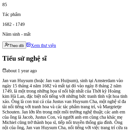
85
Tác phẩm
1682 - 1749
Năm sinh - mất
Xem thư viện
Theo dõi
Tiểu sử nghệ sĩ
about 1 year ago
Jan van Huysum (hoặc Jan van Huijsum), sinh tại Amsterdam vào
ngày 15 tháng 4 năm 1682 và mất tại đó vào ngày 8 tháng 2 năm
1749, là một trong những họa sĩ nổi bật nhất của Thời kỳ Hoàng
kim Hà Lan, đặc biệt nổi tiếng với những bức tranh tĩnh vật hoa tinh
xảo. Ông là con trai cả của Justus van Huysum Cha, một nghệ sĩ đa
tài nổi tiếng với tranh hoa và các tác phẩm trang trí, và Margrietje
Schouten. Jan lớn lên trong một môi trường nghệ thuật; các anh em
của ông là Jacob, Justus Con, và người anh em cùng cha khác mẹ
Michiel cũng trở thành họa sĩ, tiếp nối truyền thống gia đình. Ông
nội của ông, Jan van Huysum Cha, nổi tiếng với việc trang trí cửa ra