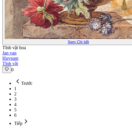
Xem Chi tiết
Tĩnh vật hoa
Jan van
Huysum
Tĩnh vật
0
Trước
1
2
3
4
5
6
Tiếp