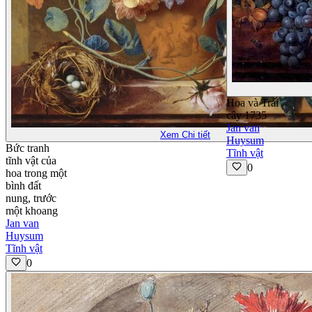
Hoa và Trái
cây 1735
Jan van
Xem Chi tiết
Huysum
Bức tranh
Tĩnh vật
tĩnh vật của
0
hoa trong một
bình đất
nung, trước
một khoang
Jan van
Huysum
Tĩnh vật
0