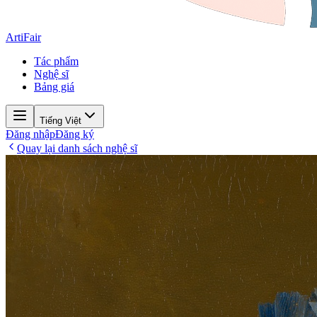
ArtiFair
Tác phẩm
Nghệ sĩ
Bảng giá
Tiếng Việt
Đăng nhập
Đăng ký
Quay lại danh sách nghệ sĩ