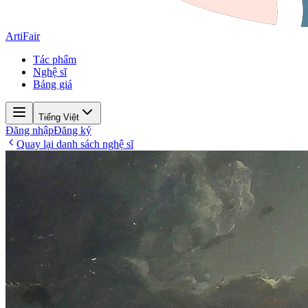
ArtiFair
Tác phẩm
Nghệ sĩ
Bảng giá
Tiếng Việt
Đăng nhập
Đăng ký
Quay lại danh sách nghệ sĩ