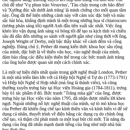
chủ đề như 'Vụ phun trào Vesuvius', 'Tàu cháy trong cơn bão đêm'
và 'Xưởng đúc sắt dưới ánh trăng' là minh chứng cho mối quan tâm
này. Ông đã thể hiện những cảnh này với cảm xúc đặc biệt và màu
sắc hài hòa, khẳng định mình là một trong những họa sĩ chiaroscuro
(tương phản sáng tối) người Anh đầu tiên xuất sắc nhất. Việc ông
khéo léo vận dụng ánh sáng và bóng tối để tạo ra kịch tính và chiều
sâu đã dẫn đến những so sánh với người gần như cùng thời với ông,
Joseph Wright of Derby, một bậc thầy khác về cảnh đêm và công
nghiệp. Đáng chú ý, Pether đã mang kiến thức khoa học sâu rộng
của mình, đặc biệt là về thiên văn học, vào nghệ thuật của mình,
đảm bảo rằng các điều kiện thiên thể trong các bức tranh ánh trăng
của ông luôn được quan sát một cách chính xác.
Là một sự hiện diện nhất quán trong giới nghệ thuật London, Pether
là một nhà triển lãm lớn với cả Hiệp hội Nghệ sĩ Tự do (1773-1791)
và Hiệp hội Nghệ sĩ Hợp nhất (mà ông là thành viên), và cũng
thường xuyên trưng bày tại Học viện Hoàng gia (1784-1811), trưng
bày 61 tác phẩm ở đó. Bức tranh "Trăng mùa gặt" của ông, được
trưng bày tại Học viện vào năm 1795, đã nhận được nhiều lời khen
ngợi. Ngoài những nỗ lực nghệ thuật của mình, sự tò mò khoa học
của Pether đã khiến ông chế tạo kính thiên văn và kính hiển vi để sử
dụng cá nhân, thuyết trình về điện bằng các dụng cụ do chính ông
chế tạo, và thậm chí phát minh ra một loại bút chì mới. Tài năng đa
dạng của ông đã nhấn mạnh danh tiếng của ông như một nhà bác
học thực thụ.