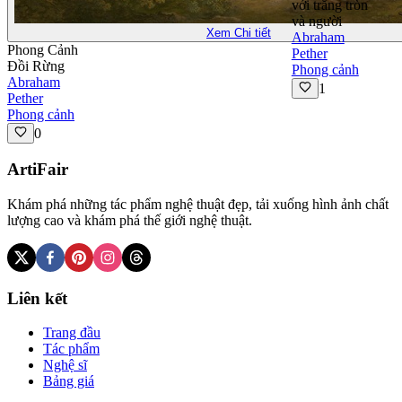
với trăng tròn
và người
Xem Chi tiết
Abraham
Phong Cảnh
Pether
Đồi Rừng
Phong cảnh
Abraham
1
Pether
Phong cảnh
0
ArtiFair
Khám phá những tác phẩm nghệ thuật đẹp, tải xuống hình ảnh chất
lượng cao và khám phá thế giới nghệ thuật.
Liên kết
Trang đầu
Tác phẩm
Nghệ sĩ
Bảng giá