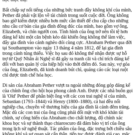
Bất chấp sự nổi tiếng của những bức tranh đầy không khí của mình,
Pether đã phải vật lộn về tài chính trong suốt cuộc đời. Ông không
bao giờ kiếm được nhiều hơn mức cần thiết để chu cấp cho những
nhu cầu cơ bản của gia đình đông đúc của mình, bao gồm vợ ông,
Elizabeth, và chín người con. Tình hình của ông trở nên tồi tệ hơn
đáng kể khi một căn bệnh kéo dài khiến ông không thể làm việc,
đẩy gia đình vào cảnh nghèo đói cùng cực. Abraham Pether qua đời
tại Southampton vào ngày 13 tháng 4 năm 1812, để lại gia đình
trong cảnh túng thiếu. Việc họ sau đó không thể nhận được sự hỗ
trợ từ Quỹ Nhân ái Nghệ sĩ đã gây ra tranh cãi và chỉ trích đáng kể
đối với ban quản lý của hiệp hội vào thời điểm đó. Sau này, vợ góa
của ông, Elizabeth, đã kinh doanh bút chì, quảng cáo các loại ruột
chì được tinh chế hóa học.
Di sản của Abraham Pether vượt ra ngoài những đóng góp đáng kể
của chính ông cho hội họa phong cảnh Anh. Được các nhà buôn gọi
là 'Old' Pether để phân biệt ông với các con trai nghệ sĩ của mình,
Sebastian (1793–1844) và Henry (1800–1880), cả hai đều nối
nghiệp cha, chuyên về thương hiệu của gia đình là cảnh đêm trăng.
Mặc dù các con trai của ông cũng phải đối mặt với khó khăn tài
chính, sự cống hiến của Abraham cho chất lượng, độ chính xác
khoa học và sự thành thạo chiaroscuro đã đảm bảo vị trí của ông
trong lịch sử nghệ thuật. Tác phẩm của ông, đặc trưng bởi chiều sâu
không khí và sự quan sát cẩn thận, tiếp tục được đánh giá cao, mặc