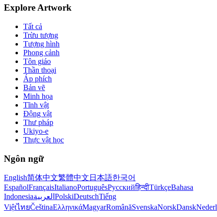
Explore Artwork
Tất cả
Trừu tượng
Tượng hình
Phong cảnh
Tôn giáo
Thần thoại
Áp phích
Bản vẽ
Minh họa
Tĩnh vật
Động vật
Thư pháp
Ukiyo-e
Thực vật học
Ngôn ngữ
English
简体中文
繁體中文
日本語
한국어
Español
Français
Italiano
Português
Русский
हिन्दी
Türkçe
Bahasa
Indonesia
العربية
Polski
Deutsch
Tiếng
Việt
ไทย
Čeština
Ελληνικά
Magyar
Română
Svenska
Norsk
Dansk
Neder