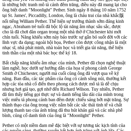
là những bức tranh mô tả cảnh đêm trăng, điều này đã mang lại cho
ông biệt danh "Moonlight" Pether. Sinh ngày 8 tháng 10 năm 1752
tại St. James', Piccadilly, London, ông là cháu trai của nhà khắc版
nổi tiếng William Pether. Thể hiện sự trưởng thành sớm đáng kinh
ngạc, Abraham trẻ tuổi đã bộc lộ tài năng âm nhạc sâu sắc, được
cho là đã chơi đàn organ trong một nhà thờ ở Chichester khi mới
chín tuổi. Năng khiếu sớm này báo trước sự gắn bó suốt đời với các
lĩnh vực đa dạng; ngoài hội họa, Pether còn được công nhận là một
nhạc sĩ, nhà phát minh, nhà toán học và triết gia tài năng, thể hiện
tinh thần của một nhà bác học thế kỷ 18.
Bất chấp năng khiếu âm nhạc của mình, Pether đã chọn nghệ thuật
làm nghề, học dưới sự hướng dẫn của họa sĩ phong cảnh George
Smith ở Chichester, người mà cuối cùng ông đã vượt qua về kỹ
năng. Ban đầu, các tác phẩm của ông có cảnh sông núi, thường kết
hợp các tòa nhà cổ điển theo phong cách được mô tả là dễ chịu
nhưng hơi giả tạo, gợi nhớ đến Richard Wilson. Tuy nhiên, Pether
đã tìm thấy tiếng gọi thực sự và danh tiếng lâu dài của mình trong
việc miêu tả phong cảnh ban đêm được chiếu sáng bởi mặt trăng. Sự
thành thạo của ông trong việc nắm bắt các sắc thái tinh tế và chất
lượng thanh tao của ánh trăng đã thu hút khán giả và các nhà phê
bình, củng cố danh tính của ông là "Moonlight" Pether.
Pether có một niềm đam mê đặc biệt với sự tương tác kịch tính của
các nguồn sáng, thường xuyên kết hợp ánh trăng với ánh lửa. Các