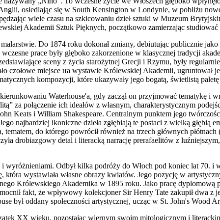
iwie nazywany „Nino”. To wczesne życie we Włoszech głęboko wpłynęło 
o Anglii, osiedlając się w South Kensington w Londynie, w pobliżu n
pędzając wiele czasu na szkicowaniu dzieł sztuki w Muzeum Brytyjski
rólewskiej Akademii Sztuk Pięknych, początkowo zamierzając studiować 
larstwie. Do 1874 roku dokonał zmiany, debiutując publicznie jako m
o wczesne prace były głęboko zakorzenione w klasycznej tradycji akad
edstawiające sceny z życia starożytnej Grecji i Rzymu, były regularni
ymało czołowe miejsce на wystawie Królewskiej Akademii, ugruntował je
amatycznych kompozycji, które ukazywały jego bogatą, świetlistą paletę
ierunkowaniu Waterhouse'a, gdy zaczął on przyjmować tematykę i wraż
itą” za połączenie ich ideałów z własnym, charakterystycznym podejśc
 John Keats i William Shakespeare. Centralnym punktem jego twórczości
 Jego najbardziej ikoniczne dzieła zgłębiają te postaci z wielką głębią 
, tematem, do którego powrócił również na trzech głównych płótnach (1
zyła drobiazgowy detal i literacką narrację prerafaelitów z luźniejsz
wyróżnieniami. Odbył kilka podróży do Włoch pod koniec lat 70. i w 
tkę, która wystawiała własne obrazy kwiatów. Jego pozycję w artystyc
nego Królewskiego Akademika w 1895 roku. Jako pracę dyplomową prz
ocnił fakt, że wpływowy kolekcjoner Sir Henry Tate zakupił dwa z jeg
ouse był oddany społeczności artystycznej, ucząc w St. John's Wood Ar
ątek XX wieku, pozostając wiernym swoim mitologicznym i literackim