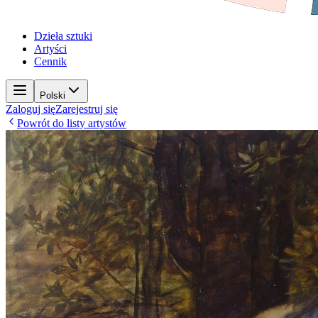
Dzieła sztuki
Artyści
Cennik
Polski
Zaloguj się
Zarejestruj się
Powrót do listy artystów