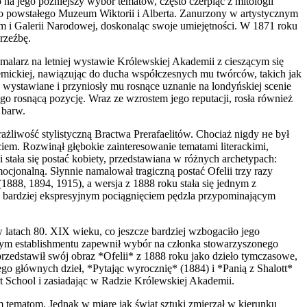
na jego późniejszy wybór tematów, często czerpiąc z mitologii
owo powstałego Muzeum Wiktorii i Alberta. Zanurzony w artystycznym
m i Galerii Narodowej, doskonaląc swoje umiejętności. W 1871 roku
rzeźbę.
alarz na letniej wystawie Królewskiej Akademii z cieszącym się
emickiej, nawiązując do ducha współczesnych mu twórców, takich jak
e wystawiane i przyniosły mu rosnące uznanie na londyńskiej scenie
go rosnącą pozycję. Wraz ze wzrostem jego reputacji, rosła również
 barw.
liwość stylistyczną Bractwa Prerafaelitów. Chociaż nigdy не był
iem. Rozwinął głębokie zainteresowanie tematami literackimi,
 stała się postać kobiety, przedstawiana w różnych archetypach:
emocjonalną. Słynnie namalował tragiczną postać Ofelii trzy razy
888, 1894, 1915), a wersja z 1888 roku stała się jednym z
ym, bardziej ekspresyjnym pociągnięciem pędzla przypominającym
latach 80. XIX wieku, co jeszcze bardziej wzbogaciło jego
znym establishmentu zapewnił wybór na członka stowarzyszonego
edstawił swój obraz *Ofelii* z 1888 roku jako dzieło tymczasowe,
o głównych dzieł, *Pytając wyrocznię* (1884) i *Panią z Shalott*
t School i zasiadając w Radzie Królewskiej Akademii.
 tematom. Jednak w miarę jak świat sztuki zmierzał w kierunku