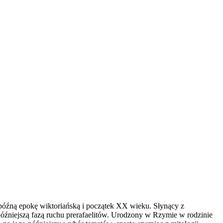
późną epokę wiktoriańską i początek XX wieku. Słynący z
i późniejszą fazą ruchu prerafaelitów. Urodzony w Rzymie w rodzinie