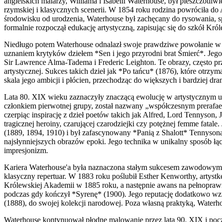
angielskich malarzy, Williama i Isabelli Waterhouse, był pieszczotl
rzymskiej i klasycznych scenerii. W 1854 roku rodzina powróciła d
środowisku od urodzenia, Waterhouse był zachęcany do rysowania, s
formalnie rozpoczął edukację artystyczną, zapisując się do szkół K
Niedługo potem Waterhouse odnalazł swoje prawdziwe powołanie w ma
uznaniem krytyków dziełem *Sen i jego przyrodni brat Śmierć*. Jeg
Sir Lawrence Alma-Tadema i Frederic Leighton. Te obrazy, często prz
artystycznej. Sukces takich dzieł jak *Po tańcu* (1876), które otrz
skala jego ambicji i płócien, przechodząc do większych i bardziej dr
Lata 80. XIX wieku zaznaczyły znaczącą ewolucję w artystycznym uk
członkiem pierwotnej grupy, został nazwany „współczesnym prerafael
czerpiąc inspirację z dzieł poetów takich jak Alfred, Lord Tennyson,
tragicznej heroiny, czarującej czarodziejki czy potężnej femme fatale.
(1889, 1894, 1910) i był zafascynowany *Panią z Shalott* Tennysona
najsłynniejszych obrazów epoki. Jego technika w unikalny sposób łąc
impresjonizm.
Kariera Waterhouse'a była naznaczona stałym sukcesem zawodowym i 
klasyczny repertuar. W 1883 roku poślubił Esther Kenworthy, artys
Królewskiej Akademii w 1885 roku, a następnie awans na pełnopraw
podczas gdy kończył *Syrenę* (1900). Jego reputację dodatkowo wzm
(1888), do swojej kolekcji narodowej. Poza własną praktyką, Waterh
Waterhouse kontynuował płodne malowanie przez lata 90. XIX i pocz